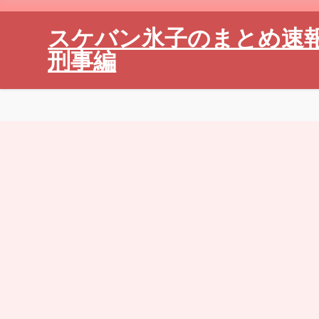
スケバン氷子のまとめ速
刑事編