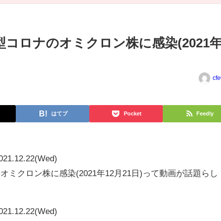
コロナのオミクロン株に感染(2021
cf
はてブ
Pocket
Feedly
021.12.22(Wed)
ミクロン株に感染(2021年12月21日)って動画が話題らし
021.12.22(Wed)