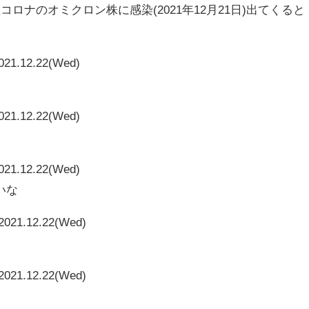
ロナのオミクロン株に感染(2021年12月21日)出てくると
021.12.22(Wed)
021.12.22(Wed)
021.12.22(Wed)
いな
2021.12.22(Wed)
2021.12.22(Wed)