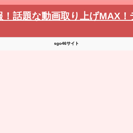
報！話題な動画取り上げMAX！
sgo46サイト