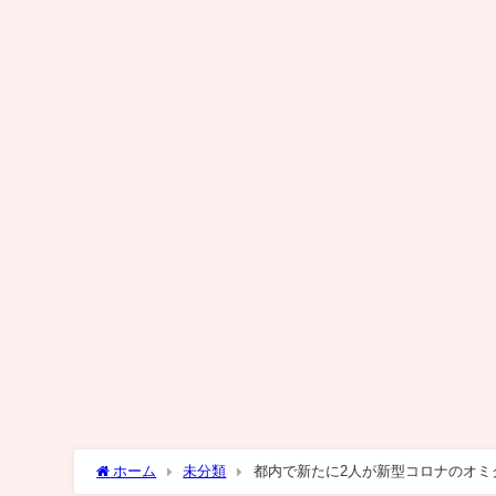
ホーム
未分類
都内で新たに2人が新型コロナのオミクロ