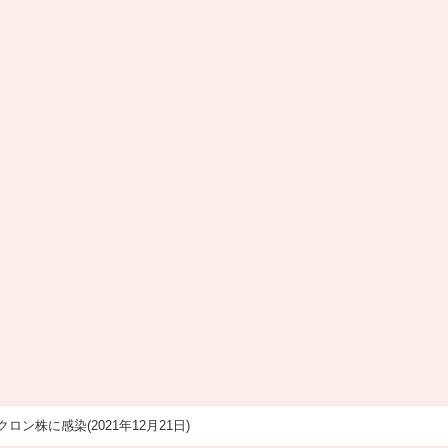
ン株に感染(2021年12月21日)