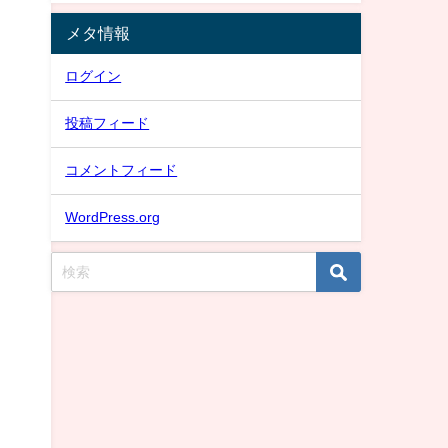
メタ情報
ログイン
投稿フィード
コメントフィード
WordPress.org