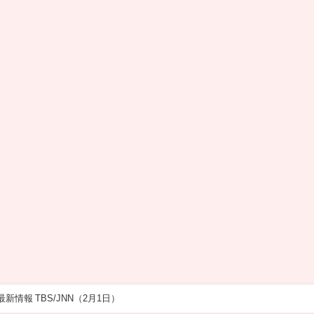
新情報 TBS/JNN（2月1日）