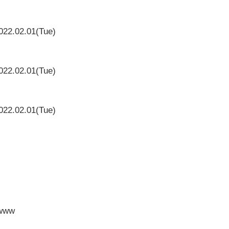
022.02.01(Tue)
022.02.01(Tue)
022.02.01(Tue)
www