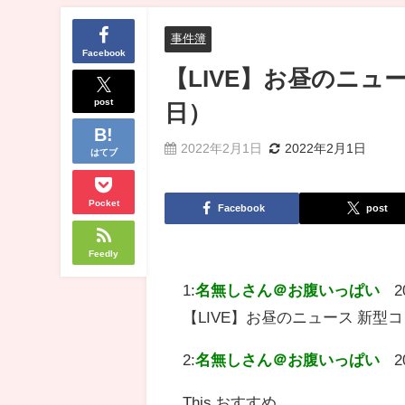
事件簿
Facebook
【LIVE】お昼のニュー
post
日）
2022年2月1日
2022年2月1日
はてブ
Pocket
Facebook
post
Feedly
1:
名無しさん＠お腹いっぱい
2
【LIVE】お昼のニュース 新型コ
2:
名無しさん＠お腹いっぱい
2
This おすすめ