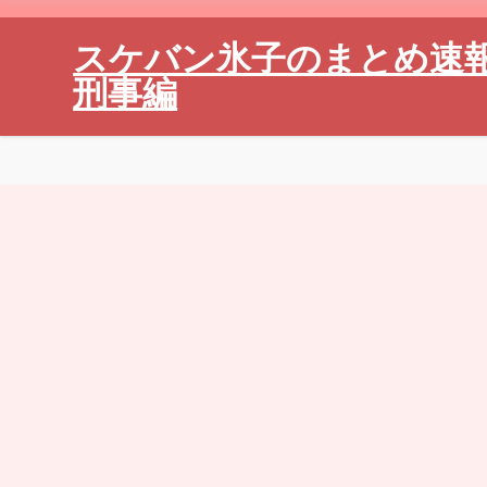
スケバン氷子のまとめ速
刑事編