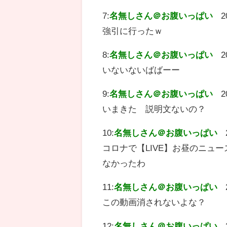
7:
名無しさん＠お腹いっぱい
2
強引に行ったｗ
8:
名無しさん＠お腹いっぱい
2
いないないばばーー
9:
名無しさん＠お腹いっぱい
2
いまきた 説明文ないの？
10:
名無しさん＠お腹いっぱい
コロナで【LIVE】お昼のニュース
なかったわ
11:
名無しさん＠お腹いっぱい
この動画消されないよな？
12:
名無しさん＠お腹いっぱい