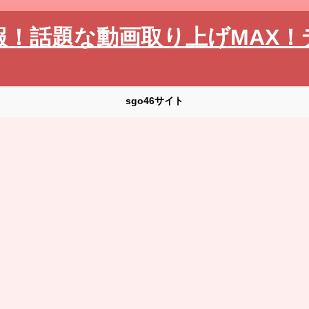
報！話題な動画取り上げMAX！
sgo46サイト