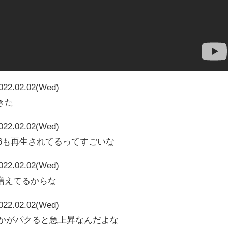
022.02.02(Wed)
きた
022.02.02(Wed)
22376も再生されてるってすごいな
022.02.02(Wed)
増えてるからな
022.02.02(Wed)
vとかがパクると急上昇なんだよな