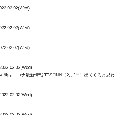
022.02.02(Wed)
022.02.02(Wed)
022.02.02(Wed)
2022.02.02(Wed)
 新型コロナ最新情報 TBS/JNN（2月2日）出てくると思わ
2022.02.02(Wed)
2022.02.02(Wed)