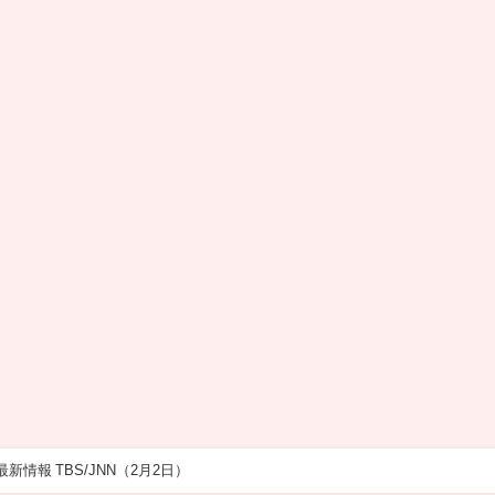
新情報 TBS/JNN（2月2日）