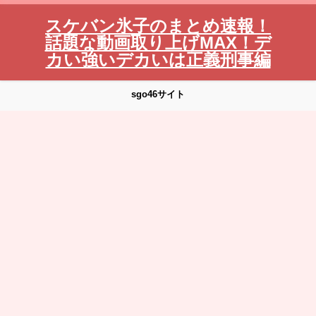
スケバン氷子のまとめ速報！
話題な動画取り上げMAX！デ
カい強いデカいは正義刑事編
sgo46サイト