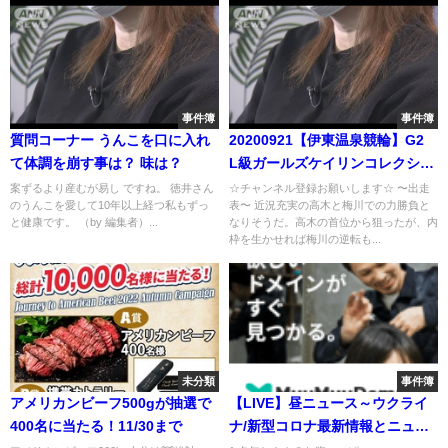
事件簿
事件簿
質問コーナー うんこを口に入れ
20200921【伊東温泉競輪】G2
て体調を崩す事は？ 味は？
L級ガールズケイリンコレクショ
ン（L級Gコレ）
案ずるより産むが易し ですね。 徳井さん
☆チャンネル登録お願いします☆ 〜出走
のうんこを愛して10年以上経つ私もずっ
表〜 近況充実の高木と梅川での力勝負と
と健康です。 （by 編集者）...
なりそうだ。高木の首位から狙ったが、内
枠を生かせれば梅川の逆転も...
未分類
事件簿
アメリカンビーフ500gが抽選で
【LIVE】昼ニュース～ウクライ
400名に当たる！11/30まで
ナ/新型コロナ最新情報とニュー