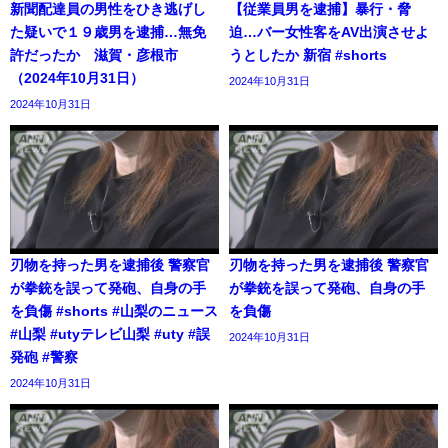
新聞配達員の男性をひき逃げし
【従業員男を逮捕】暴行・脅
た疑いで１９歳男を逮捕…無免
迫…バー女性客をAV出演させよ
許だったか 滋賀・彦根市
うとしたか 新宿 #shorts
（2024年10月31日）
2024年10月31日
2024年10月31日
刃物を持った男を逮捕後 警察官
刃物を持った男を逮捕後 警察官
が拳銃を誤って発砲、自身の手
が拳銃を誤って発砲、自身の手
を負傷 #shorts #山梨のニュース
を負傷
#山梨 #utyテレビ山梨 #uty #誤
2024年10月31日
発砲 #警察
2024年10月31日