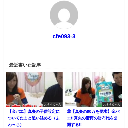
cfe093-3
最近書いた記事
おすすめ～ん
おすすめ～ん
【金バエ】真央の子供設定に
⑥【真央の90万を要求】金バ
ついてたまと追い詰める（ふ
エ!!真央の驚愕の財布鞄を公
わっち）
開する!!