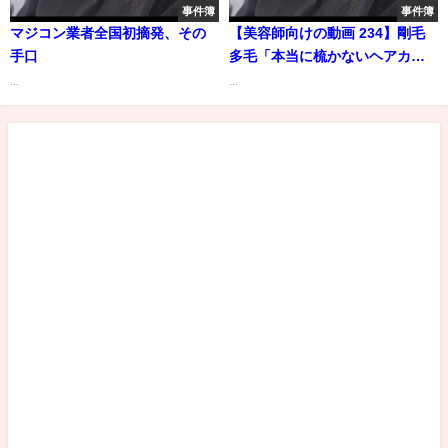
事件簿
事件簿
マジコン業者全国初摘発、その
【美容師向けの動画 234】剛毛
手口
多毛「本当に梳かないヘアカッ
ト」昔ながらのレイヤーカット
...
...
でボリュームの分散化「セニン
グ無し」japanese haircuts for
professionals