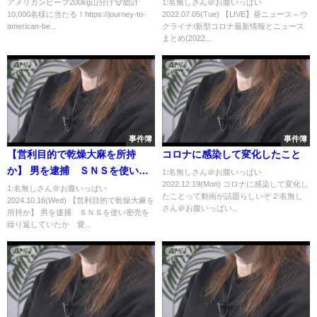
スまとめ(2022年7月5日)
アメリカンビーフ200kg山分け🐮総計
1:名無しさん＠お腹いっぱい
10,000名様に当たる！https://journey-to-
2022.07.05(Tue) 【LIVE】昼ニュース～ウ
american-be...
クライナ/新型コロナ最新情報とニュース
まとめ(2022...
事件簿
事件簿
【営利目的で乾燥大麻を所持
コロナに感染して変化したこと
か】 男を逮捕 ＳＮＳを使い密
1:名無しさん＠お腹いっぱい
2022.12.19(Mon) コロナに感染して変化し
売を繰り返していたか 愛知県
1:名無しさん＠お腹いっぱい
たことって動画が話題らしいぞ 2:名無し
2024.10.16(Wed) 【営利目的で乾燥大麻を
警
さん＠お腹いっぱい...
所持か】 男を逮捕 ＳＮＳを使い密売を
繰り返していたか 愛...