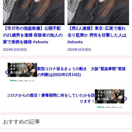
【市川市の強盗致傷】公開手配
【男2人逮捕】東京･広尾で連れ
の21歳男を逮捕 容疑者の知人の
去り監禁か 男性を目撃した人は
家で身柄を確保 #shorts
#shorts
2024年10月30日
2024年10月30日
新型コロナ巡るきょうの動き 大阪“緊急事態”要請
の判断は(2022年2月14日)
コロナからの復活！療養期間に何をしていたかを語
ります！
おすすめの記事