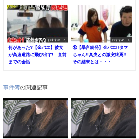
おすすめ～ん
おすすめ～ん
何があった?【金バエ】彼女
⑯【暴言続発】金バエ!!タマ
が高速道路に飛び出す! 直前
ちゃん!!真央との激突終焉!!
までの会話
その結末とは・・・
事件簿
の関連記事