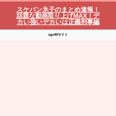
スケバン氷子のまとめ速報！
話題な動画取り上げMAX！デ
カい強いデカいは正義刑事編
sgo46サイト