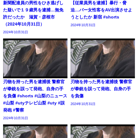
新聞配達員の男性をひき逃げし
【従業員男を逮捕】暴行・脅
た疑いで１９歳男を逮捕…無免
迫…バー女性客をAV出演させよ
許だったか 滋賀・彦根市
うとしたか 新宿 #shorts
（2024年10月31日）
2024年10月31日
2024年10月31日
刃物を持った男を逮捕後 警察官
刃物を持った男を逮捕後 警察官
が拳銃を誤って発砲、自身の手
が拳銃を誤って発砲、自身の手
を負傷 #shorts #山梨のニュース
を負傷
#山梨 #utyテレビ山梨 #uty #誤
2024年10月31日
発砲 #警察
2024年10月31日