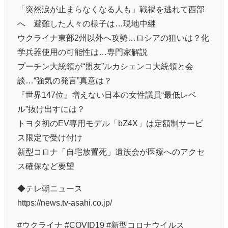
「突然涙が止まらなくなる人も」戦禍を逃れて西部
へ 避難した人々の様子は…現地中継
ウクライナ東部2州以外へ攻勢…ロシアの狙いは？化
学兵器使用の可能性は…専門家解説
プーチン大統領が“盟友”ルカシェンコ大統領と会
談…“強気の発言”真意は？
『世界147位』増えない日本の女性議員“最低レベ
ル”抜け出すには？
トヨタ初のEV専用モデル「bZ4X」は定額制サービ
ス限定で受け付け
新型コロナ「自宅放置死」遺族会が医療へのアクセ
ス確保など要望
◆テレ朝ニュース
https://news.tv-asahi.co.jp/
#ウクライナ #COVID19 #新型コロナウイルス