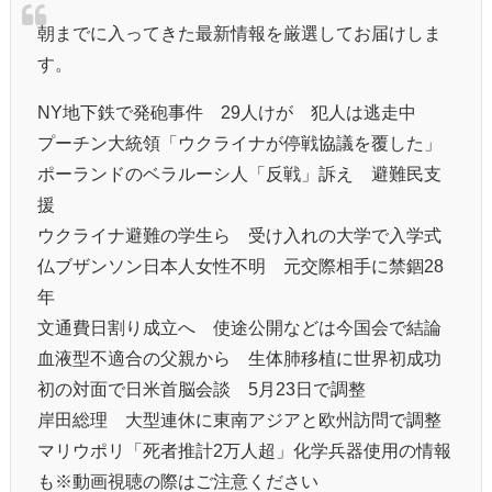
朝までに入ってきた最新情報を厳選してお届けしま
す。
NY地下鉄で発砲事件 29人けが 犯人は逃走中
プーチン大統領「ウクライナが停戦協議を覆した」
ポーランドのベラルーシ人「反戦」訴え 避難民支
援
ウクライナ避難の学生ら 受け入れの大学で入学式
仏ブザンソン日本人女性不明 元交際相手に禁錮28
年
文通費日割り成立へ 使途公開などは今国会で結論
血液型不適合の父親から 生体肺移植に世界初成功
初の対面で日米首脳会談 5月23日で調整
岸田総理 大型連休に東南アジアと欧州訪問で調整
マリウポリ「死者推計2万人超」化学兵器使用の情報
も※動画視聴の際はご注意ください