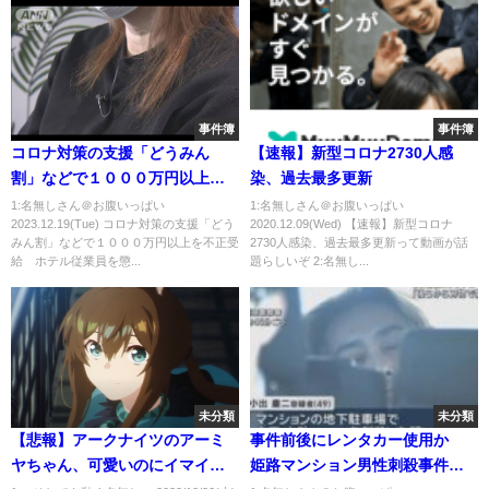
事件簿
事件簿
コロナ対策の支援「どうみん
【速報】新型コロナ2730人感
割」などで１０００万円以上を
染、過去最多更新
不正受給 ホテル従業員を懲戒
1:名無しさん＠お腹いっぱい
1:名無しさん＠お腹いっぱい
2023.12.19(Tue) コロナ対策の支援「どう
2020.12.09(Wed) 【速報】新型コロナ
解雇 札幌市
みん割」などで１０００万円以上を不正受
2730人感染、過去最多更新って動画が話
給 ホテル従業員を懲...
題らしいぞ 2:名無し...
未分類
未分類
【悲報】アークナイツのアーミ
事件前後にレンタカー使用か
ヤちゃん、可愛いのにイマイチ
姫路マンション男性刺殺事件