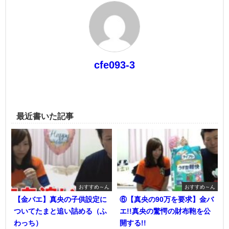
cfe093-3
最近書いた記事
おすすめ～ん
おすすめ～ん
【金バエ】真央の子供設定に
⑥【真央の90万を要求】金バ
ついてたまと追い詰める（ふ
エ!!真央の驚愕の財布鞄を公
わっち）
開する!!