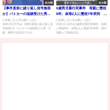
未分類
未分類
【事件直前に繰り返し信号無視
6歳男児暴行死事件 母親に懲役
か】パトカーの追跡受けた男
8年、叔母2人に懲役7年求刑 神
大阪・梅田の交差点でひき逃げ
戸地裁
1:名無しさん＠お腹いっぱい
1:名無しさん＠お腹いっぱい
2025.03.27(Thu) 【事件直前に繰り返し信
2025.12.12(Fri) 6歳男児暴行死事件 母親
の疑い 女性は骨盤骨折など重
号無視か】パトカーの追跡受けた男 大
に懲役8年、叔母2人に懲役7年求刑 神戸
傷
阪・梅田の交差点でひき...
地裁って動画が話...