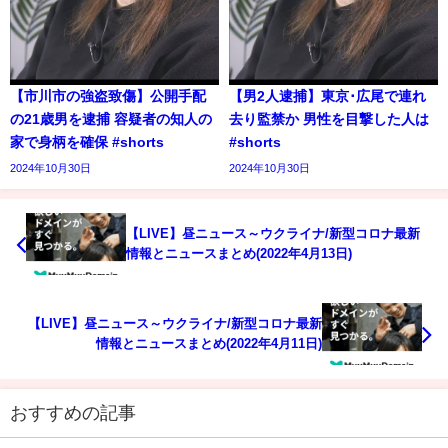
【市川市の強盗致傷】公開手配
【男2人逮捕】東京･広尾で連れ
の21歳男を逮捕 容疑者の知人の
去り監禁か 男性を目撃した人は
家で身柄を確保 #shorts
#shorts
2024年10月30日
2024年10月30日
【LIVE】昼ニュース～ウクライナ/新型コロナ最新
情報とニュースまとめ(2022年4月13日)
【LIVE】昼ニュース～ウクライナ/新型コロナ最新
情報とニュースまとめ(2022年4月11日)
おすすめの記事