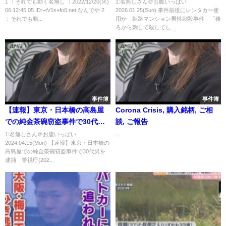
人気がない
「後ろから刺して殺してしまっ
1 ：それでも動く名無し ：2022/12/20(火)
1:名無しさん＠お腹いっぱい
06:12:45.05 ID:+tV1s+fo0.net なんでや 2
2026.01.25(Sun) 事件前後にレンタカー使
た」と容疑認める
：それでも動...
用か 姫路マンション男性刺殺事件 「後
ろから刺して殺してし...
事件簿
事件簿
【速報】東京・日本橋の高島屋
Corona Crisis, 購入銘柄, ご相
での純金茶碗窃盗事件で30代男
談, ご報告
を逮捕 警視庁(2024年4月13日)
1:名無しさん＠お腹いっぱい
...
2024.04.15(Mon) 【速報】東京・日本橋の
高島屋での純金茶碗窃盗事件で30代男を
逮捕 警視庁(202...