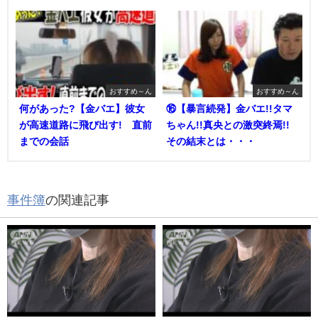
おすすめ～ん
おすすめ～ん
何があった?【金バエ】彼女
⑯【暴言続発】金バエ!!タマ
が高速道路に飛び出す! 直前
ちゃん!!真央との激突終焉!!
までの会話
その結末とは・・・
事件簿
の関連記事