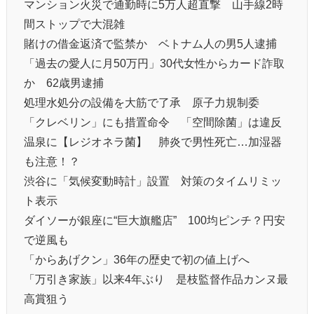
マンション火災で通勤時に5万人超直撃 山手線2時
間ストップで大混雑
賭けの借金返済で監禁か ベトナム人の男5人逮捕
「過去の愛人に月50万円」30代女性からカード詐取
か 62歳男逮捕
処理水処分の設備を大筋で了承 原子力規制委
「クレベリン」にも措置命令 「空間除菌」は違反
温泉に【レジオネラ菌】 肺炎で男性死亡…加湿器
も注意！？
渋谷に「気候変動時計」設置 対策のタイムリミッ
ト表示
ダイソーが銀座に“巨大旗艦店” 100均ピンチ？円安
で逆風も
「からあげクン」36年の歴史で初の値上げへ
「万引き家族」以来4年ぶり 是枝監督作品カンヌ最
高賞狙う