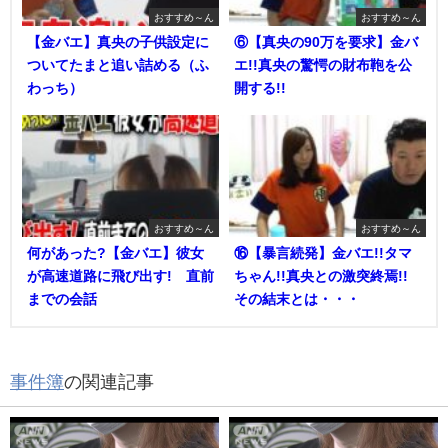
おすすめ～ん
おすすめ～ん
【金バエ】真央の子供設定に
⑥【真央の90万を要求】金バ
ついてたまと追い詰める（ふ
エ!!真央の驚愕の財布鞄を公
わっち）
開する!!
おすすめ～ん
おすすめ～ん
何があった?【金バエ】彼女
⑯【暴言続発】金バエ!!タマ
が高速道路に飛び出す! 直前
ちゃん!!真央との激突終焉!!
までの会話
その結末とは・・・
事件簿
の関連記事