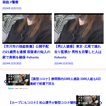
発砲 #警察
2024年10月31日
【市川市の強盗致傷】公開手配
【男2人逮捕】東京･広尾で連れ
の21歳男を逮捕 容疑者の知人の
去り監禁か 男性を目撃した人は
家で身柄を確保 #shorts
#shorts
2024年10月30日
2024年10月30日
【新型コロナ】静岡県内1089人感染 1000人超も6日
連続で前週下回る
【カープにもコロナ】松山選手が新型コロナ陽性