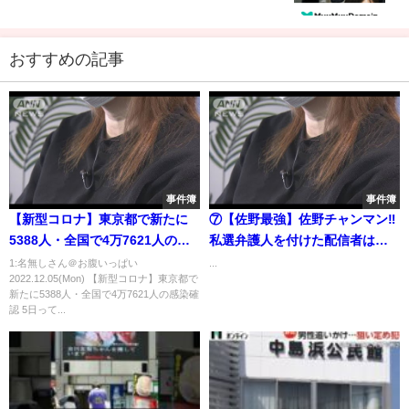
おすすめの記事
事件簿
事件簿
【新型コロナ】東京都で新たに
⑦【佐野最強】佐野チャンマン‼
5388人・全国で4万7621人の感
私選弁護人を付けた配信者は佐
染確認 5日
野一人だけなんだよ・・・・
1:名無しさん＠お腹いっぱい
...
2022.12.05(Mon) 【新型コロナ】東京都で
新たに5388人・全国で4万7621人の感染確
認 5日って...