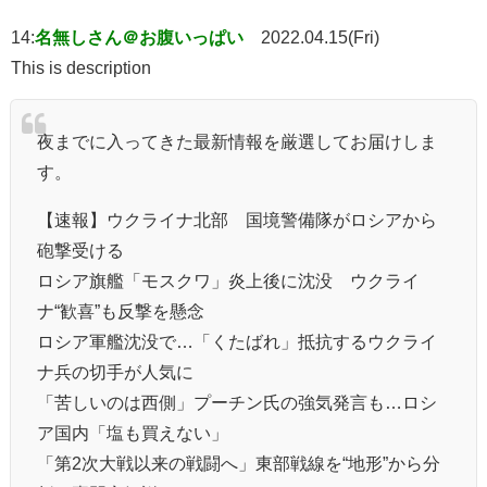
14:
名無しさん＠お腹いっぱい
2022.04.15(Fri)
This is description
夜までに入ってきた最新情報を厳選してお届けしま
す。
【速報】ウクライナ北部 国境警備隊がロシアから
砲撃受ける
ロシア旗艦「モスクワ」炎上後に沈没 ウクライ
ナ“歓喜”も反撃を懸念
ロシア軍艦沈没で…「くたばれ」抵抗するウクライ
ナ兵の切手が人気に
「苦しいのは西側」プーチン氏の強気発言も…ロシ
ア国内「塩も買えない」
「第2次大戦以来の戦闘へ」東部戦線を“地形”から分