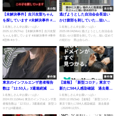
未分類
未分類
【未解決事件】吉川友梨ちゃん
逃げようとした自治会会長追い
を探しています #未解決事件 #事
かけ腹部を刺していた…狙い定
件 #恐怖 #ホラー #shorts
めての犯行か 男は自らの首を
1:名無しさん＠お腹いっぱい
1:名無しさん＠お腹いっぱい
2025.12.25(Thu) 【未解決事件】吉川友梨
2025.08.04(Mon) 逃げようとした自治会会
切って病院搬送 静岡・公民館
ちゃんを探しています #未解決事件 #事件
長追いかけ腹部を刺していた…狙い定めて
刺殺事件
#恐怖 #ホラ...
の犯行か 男は自らの...
事件簿
事件簿
東京のインフルエンザ患者報告
【速報】「新型コロナ」東京で
数は「12.53人」3週連続減 新
新たに584人感染確認 過去最多
型コロナは4週連続減(2024年3月
（2020年12月5日）
1:名無しさん＠お腹いっぱい
1:名無しさん＠お腹いっぱい
2024.03.11(Mon) 東京のインフルエンザ患
2020.12.05(Sat) 【速報】「新型コロナ」
7日)
者報告数は「12.53人」3週連続減 新型コ
東京で新たに584人感染確認 過去最多
ロナは4週連続...
（2020年12月5...