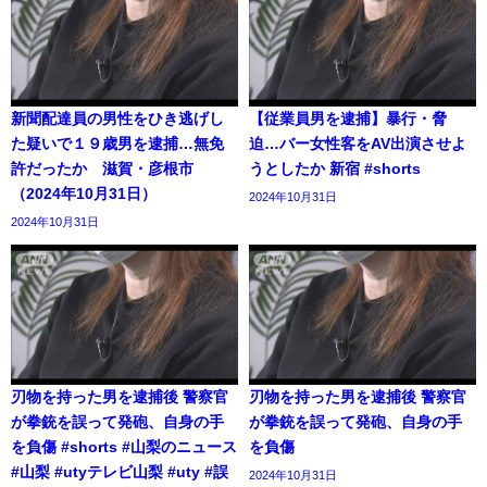
新聞配達員の男性をひき逃げし
【従業員男を逮捕】暴行・脅
た疑いで１９歳男を逮捕…無免
迫…バー女性客をAV出演させよ
許だったか 滋賀・彦根市
うとしたか 新宿 #shorts
（2024年10月31日）
2024年10月31日
2024年10月31日
刃物を持った男を逮捕後 警察官
刃物を持った男を逮捕後 警察官
が拳銃を誤って発砲、自身の手
が拳銃を誤って発砲、自身の手
を負傷 #shorts #山梨のニュース
を負傷
#山梨 #utyテレビ山梨 #uty #誤
2024年10月31日