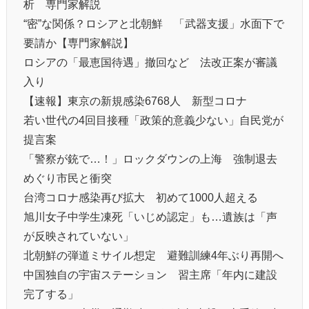
析 専門家解説
“密”な関係？ロシアと北朝鮮 「武器支援」水面下で
要請か【専門家解説】
ロシアの「最恵国待遇」撤回など 法改正案が審議
入り
【速報】東京の新規感染6768人 新型コロナ
若い世代の4回目接種「政策的意義少ない」自民党が
提言案
「警察が銃で…！」ロックダウンの上海 強制退去
めぐり市民と衝突
台湾コロナ感染再び拡大 初めて1000人超える
旭川女子中学生凍死「いじめ認定」も…遺族は「声
が反映されていない」
北朝鮮の弾道ミサイル想定 避難訓練4年ぶり再開へ
中国独自の宇宙ステーション 習主席「年内に建設
完了する」