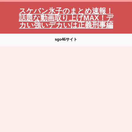
スケバン氷子のまとめ速報！
話題な動画取り上げMAX！デ
カい強いデカいは正義刑事編
sgo46サイト