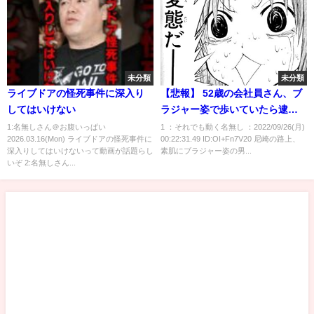
未分類
未分類
ライブドアの怪死事件に深入り
【悲報】 52歳の会社員さん、ブ
してはいけない
ラジャー姿で歩いていたら逮捕
される
1:名無しさん＠お腹いっぱい
1 ：それでも動く名無し ：2022/09/26(月)
2026.03.16(Mon) ライブドアの怪死事件に
00:22:31.49 ID:OI+Fn7V20 尼崎の路上、
深入りしてはいけないって動画が話題らし
素肌にブラジャー姿の男...
いぞ 2:名無しさん...