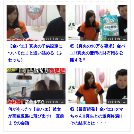
おすすめ～ん
おすすめ～ん
【金バエ】真央の子供設定に
⑥【真央の90万を要求】金バ
ついてたまと追い詰める（ふ
エ!!真央の驚愕の財布鞄を公
わっち）
開する!!
おすすめ～ん
おすすめ～ん
何があった?【金バエ】彼女
⑯【暴言続発】金バエ!!タマ
が高速道路に飛び出す! 直前
ちゃん!!真央との激突終焉!!
までの会話
その結末とは・・・