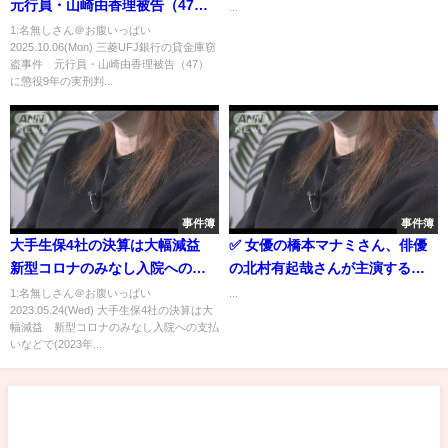
元行員・山崎由香理被告（47）
...
に懲役9年の実刑判決「厳しい非
1:名無しさん＠お腹いっぱい
2025.10.06(Mon) 三菱UFJ銀行の貸金庫窃
難免れない」 東京地裁
盗事件 元行員・山崎由香理被告（47）
に懲役9年の実刑判...
事件簿
事件簿
大手生保4社の決算は大幅減益
✅ 女優の橋本マナミさん、俳優
新型コロナのみなし入院への支
の北村有起哉さんが主演するオ
払いなどで(2023年5月24日)
ムニバスドラマ「背徳の夜食」
1:名無しさん＠お腹いっぱい
...
2023.05.24(Wed) 大手生保4社の決算は大
（東海テレビ・フジテレビ系）
幅減益 新型コロナのみなし入院への支払
が7月27日に放送される。「背徳
いなどで(2023年...
の夜食」は、夜食にはタブーと
されるジャンクグルメを“