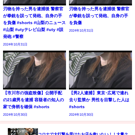
刃物を持った男を逮捕後 警察官
刃物を持った男を逮捕後 警察官
が拳銃を誤って発砲、自身の手
が拳銃を誤って発砲、自身の手
を負傷 #shorts #山梨のニュース
を負傷
#山梨 #utyテレビ山梨 #uty #誤
2024年10月31日
発砲 #警察
2024年10月31日
【市川市の強盗致傷】公開手配
【男2人逮捕】東京･広尾で連れ
の21歳男を逮捕 容疑者の知人の
去り監禁か 男性を目撃した人は
家で身柄を確保 #shorts
#shorts
2024年10月30日
2024年10月30日
コロナで大打撃を受けたお店を救いたい！！大量ク