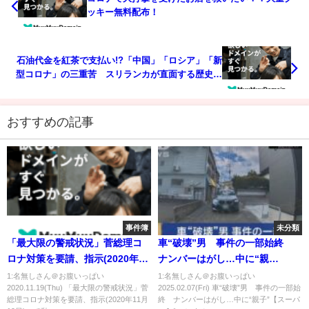
ッキー無料配布！
石油代金を紅茶で支払い!?「中国」「ロシア」「新
型コロナ」の三重苦 スリランカが直面する歴史的
な経済危機（2022年4月16日）
おすすめの記事
事件簿
未分類
「最大限の警戒状況」菅総理コ
車“破壊”男 事件の一部始終
ロナ対策を要請、指示(2020年11
ナンバーはがし…中に“親
月19日)
子”【スーパーJチャンネル】
1:名無しさん＠お腹いっぱい
1:名無しさん＠お腹いっぱい
2020.11.19(Thu) 「最大限の警戒状況」菅
2025.02.07(Fri) 車“破壊”男 事件の一部始
(2025年2月7日)
総理コロナ対策を要請、指示(2020年11月
終 ナンバーはがし…中に“親子”【スーパ