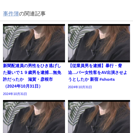
事件簿
の関連記事
新聞配達員の男性をひき逃げし
【従業員男を逮捕】暴行・脅
た疑いで１９歳男を逮捕…無免
迫…バー女性客をAV出演させよ
許だったか 滋賀・彦根市
うとしたか 新宿 #shorts
（2024年10月31日）
2024年10月31日
2024年10月31日