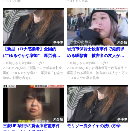
19日)って動...
ーJチャンネル...
事件簿
未分類
【新型コロナ感染者】全国的
岩沼市保育士殺害事件で厳罰求
に“ゆるやかな増加” 厚労省
める嘆願書 被害者の友人が１
「お盆や連休の影響が考えられ
万４０００人分の署名提出〈宮
1:名無しさん＠お腹いっぱい
1:名無しさん＠お腹いっぱい
2023.08.26(Sat) 【新型コロナ感染者】全
2026.03.05(Thu) 岩沼市保育士殺害事件で
る。状況を注視」
城〉 (26/03/04 18:43)
国的に“ゆるやかな増加” 厚労省「お盆や
厳罰求める嘆願書 被害者の友人が１万４
連休の影響が考えら...
０００人分の署名提出...
未分類
事件簿
三菱UFJ銀行の貸金庫窃盗事件
モリゾー流タイヤの洗い方🤩