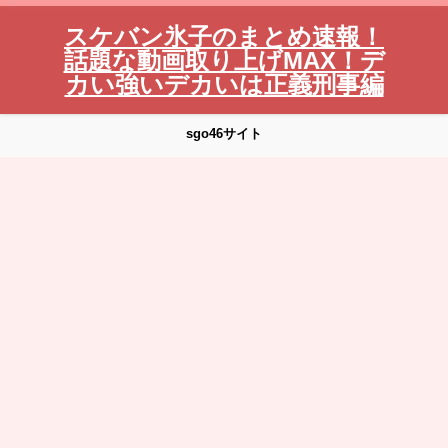
スケバン氷子のまとめ速報！
話題な動画取り上げMAX！デ
カい強いデカいは正義刑事編
sgo46サイト