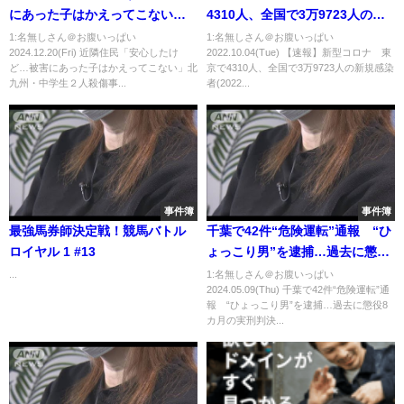
にあった子はかえってこない」
4310人、全国で3万9723人の新
北九州・中学生２人殺傷事件で
規感染者(2022年10月4日)
1:名無しさん＠お腹いっぱい
1:名無しさん＠お腹いっぱい
2024.12.20(Fri) 近隣住民「安心したけ
2022.10.04(Tue) 【速報】新型コロナ 東
平原政徳容疑者(43)を逮捕 犯人
ど…被害にあった子はかえってこない」北
京で4310人、全国で3万9723人の新規感染
の動機は？犯罪ジャーナリスト
九州・中学生２人殺傷事...
者(2022...
が解説（2024年12月19日）
事件簿
事件簿
最強馬券師決定戦！競馬バトル
千葉で42件“危険運転”通報 “ひ
ロイヤル 1 #13
ょっこり男”を逮捕…過去に懲役
8カ月の実刑判決【報道ステーシ
...
1:名無しさん＠お腹いっぱい
2024.05.09(Thu) 千葉で42件“危険運転”通
ョン】(2024年5月9日)
報 “ひょっこり男”を逮捕…過去に懲役8
カ月の実刑判決...