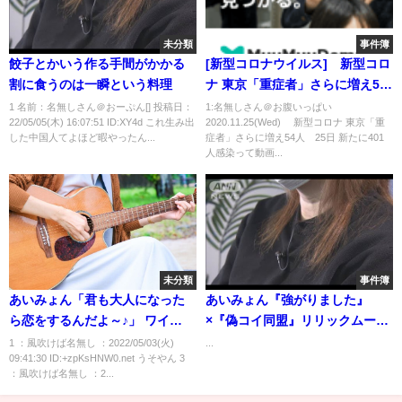
未分類
事件簿
餃子とかいう作る手間がかかる
[新型コロナウイルス] 新型コロ
割に食うのは一瞬という料理
ナ 東京「重症者」さらに増え54
人 25日 新たに401人感染
1 名前：名無しさん＠おーぷん[] 投稿日：
1:名無しさん＠お腹いっぱい
22/05/05(木) 16:07:51 ID:XY4d これ生み出
2020.11.25(Wed) 新型コロナ 東京「重
した中国人てよほど暇やったん...
症者」さらに増え54人 25日 新たに401
人感染って動画...
未分類
事件簿
あいみょん「君も大人になった
あいみょん『強がりました』
ら恋をするんだよ～♪」 ワイ
×『偽コイ同盟』リリックムービ
（31）「・・・・・・」
ー
1 ：風吹けば名無し ：2022/05/03(火)
...
09:41:30 ID:+zpKsHNW0.net うそやん 3
：風吹けば名無し ：2...