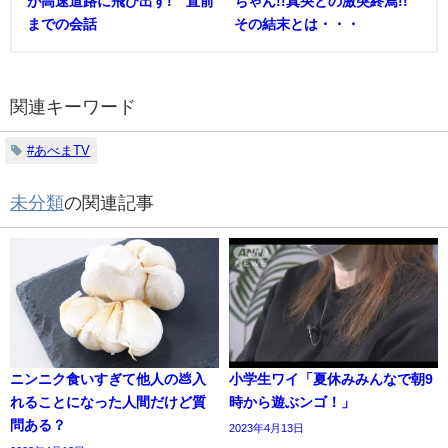
が高速道路に飛び出す! 直前
ちゃん!!真央との激突終焉!!
までの会話
その結末とは・・・
関連キーワード
#あべまTV
未分類
の関連記事
ニンニク食いすぎて他人の💩入
小学生ワイ「夏休みみんなで朝9
れることになった人間だけど質
時から遊ぶンゴ！」
問ある？
2023年4月13日