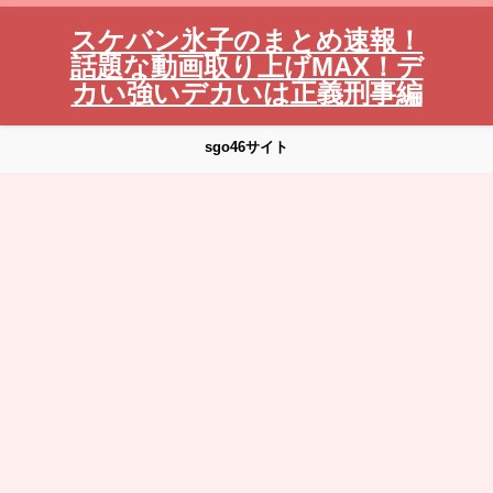
スケバン氷子のまとめ速報！
話題な動画取り上げMAX！デ
カい強いデカいは正義刑事編
sgo46サイト