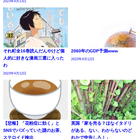
2023年4月13日
それ町全16巻読んだんやけど個
2060年のGDP予測www
人的に好きな漫画三選に入った
2023年4月12日
わ
2023年4月12日
【悲報】「花粉症に効く」と
英国「家を売る？ほなイタドリ
SNSでバズっていた謎のお茶、
がある、ない、わからないのど
ステロイド検出
れかで申告しろ！」