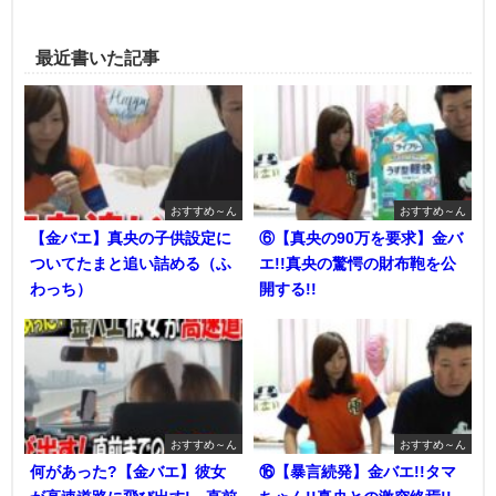
最近書いた記事
おすすめ～ん
おすすめ～ん
【金バエ】真央の子供設定に
⑥【真央の90万を要求】金バ
ついてたまと追い詰める（ふ
エ!!真央の驚愕の財布鞄を公
わっち）
開する!!
おすすめ～ん
おすすめ～ん
何があった?【金バエ】彼女
⑯【暴言続発】金バエ!!タマ