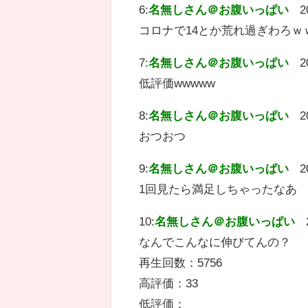
6:
名無しさん＠お腹いっぱい
2
コロナで14とか荒れ過ぎわろｗ
7:
名無しさん＠お腹いっぱい
2
低評価wwwww
8:
名無しさん＠お腹いっぱい
2
おつおつ
9:
名無しさん＠お腹いっぱい
2
1回見たら満足しちゃったなあ
10:
名無しさん＠お腹いっぱい
なんでこんなに伸びてんの？
再生回数：5756
高評価：33
低評価：