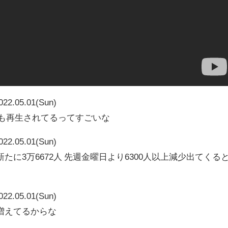
022.05.01(Sun)
5756も再生されてるってすごいな
022.05.01(Sun)
に3万6672人 先週金曜日より6300人以上減少出てくる
022.05.01(Sun)
増えてるからな