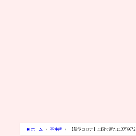
ホーム
事件簿