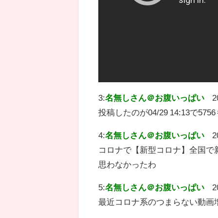
3:
名無しさん＠お腹いっぱい
2
投稿したのが04/29 14:13で
4:
名無しさん＠お腹いっぱい
2
コロナで【新型コロナ】全国で新た
思わなかったわ
5:
名無しさん＠お腹いっぱい
2
最近コロナ系のつまらない動画