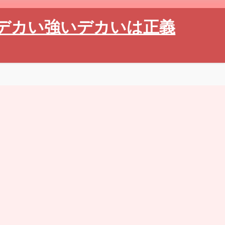
デカい強いデカいは正義