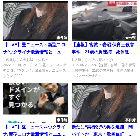
事件簿
未分類
【LIVE】昼ニュース～新型コロ
【速報】宮城・岩沼 保育士殺害
ナ/ウクライナ最新情報とニュー
事件 21歳の男逮捕 死体遺棄
スまとめ(2022年9月10日) ANN/
疑い【スーパーJチャンネル】
1:名無しさん＠お腹いっぱい
1:名無しさん＠お腹いっぱい
2022.09.10(Sat) 【LIVE】昼ニュース～新
2025.04.26(Sat) 【速報】宮城・岩沼 保育
テレ朝
(2025年4月26日)
型コロナ/ウクライナ最新情報とニュース
士殺害事件 21歳の男逮捕 死体遺棄疑
まとめ(2022...
い【スーパーJチャ...
事件簿
事件簿
【LIVE】昼ニュース～ウクライ
新たに“実行役”の男を逮捕…闇
ナ/新型コロナ最新情報とニュー
バイトか 東京・歌舞伎町 中