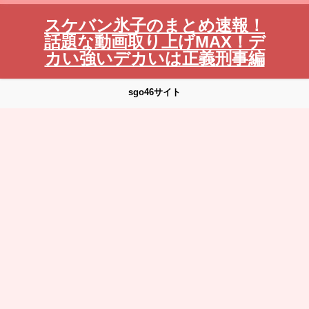
スケバン氷子のまとめ速報！
話題な動画取り上げMAX！デ
カい強いデカいは正義刑事編
sgo46サイト