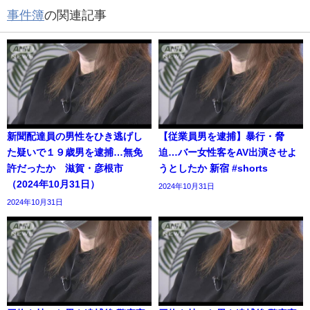
事件簿
の関連記事
新聞配達員の男性をひき逃げし
【従業員男を逮捕】暴行・脅
た疑いで１９歳男を逮捕…無免
迫…バー女性客をAV出演させよ
許だったか 滋賀・彦根市
うとしたか 新宿 #shorts
（2024年10月31日）
2024年10月31日
2024年10月31日