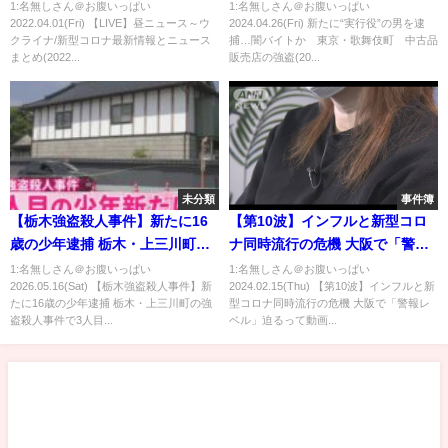
スまとめ(2022年4月1日)
古品販売店の強盗(2024年4月26
1:名無しさん＠お腹いっぱい
1:名無しさん＠お腹いっぱい
2022.04.01(Fri) 【LIVE】昼ニュース～ウ
2024.04.26(Fri) 新たに“実行役”の男を逮
日)
クライナ/新型コロナ最新情報とニュース
捕…闇バイトか 東京・歌舞伎町 中古品
まとめ(2022...
販売店の強盗(20...
未分類
事件簿
【栃木強盗殺人事件】新たに16
【第10波】インフルと新型コロ
歳の少年逮捕 栃木・上三川町の
ナ同時流行の危機 大阪で「警報
強盗殺人事件で3人目の逮捕者 栃
レベル」迫る
1:名無しさん＠お腹いっぱい
1:名無しさん＠お腹いっぱい
2026.05.16(Sat) 【栃木強盗殺人事件】新
2024.02.15(Thu) 【第10波】インフルと新
木県警
たに16歳の少年逮捕 栃木・上三川町の強
型コロナ同時流行の危機 大阪で「警報レ
盗殺人事件で3人目...
ベル」迫るって動画...