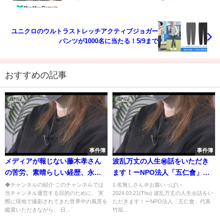
ユニクロのウルトラストレッチアクティブジョガー
パンツが1000名に当たる！5/9まで
おすすめの記事
事件簿
事件簿
メディアが報じない藤木孝さん
波乱万丈の人生㊙話をいただき
の苦労、素晴らしい経歴、永眠
ます！ーNPO法人「五仁會」代
の理由、国籍、本名などに涙が
表 竹垣悟 の【極メシ】
◆チャンネルの紹介 このチャンネルでは
1:名無しさん＠お腹いっぱい
当チャンネル運営する目的のために、 実
2024.03.21(Thu) 波乱万丈の人生㊙話をい
溢れて止まらない・・・ 藤木
際に現地で撮影されてきた世界中の風景を
ただきます！ーNPO法人「五仁會」代表
さんが遺書に遺した”耳を疑う言
鑑賞いただきながら、 日...
竹垣...
葉”に涙が溢れて止まらない