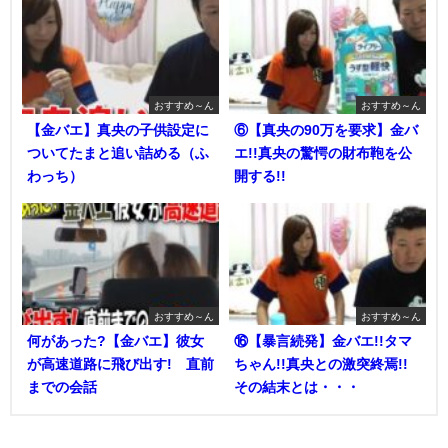
おすすめ～ん
おすすめ～ん
【金バエ】真央の子供設定に
⑥【真央の90万を要求】金バ
ついてたまと追い詰める（ふ
エ!!真央の驚愕の財布鞄を公
わっち）
開する!!
おすすめ～ん
おすすめ～ん
何があった?【金バエ】彼女
⑯【暴言続発】金バエ!!タマ
が高速道路に飛び出す! 直前
ちゃん!!真央との激突終焉!!
までの会話
その結末とは・・・