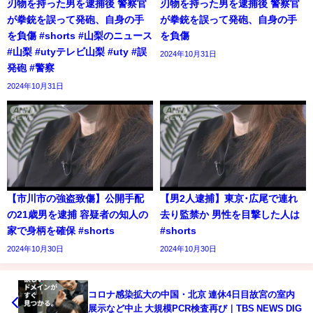
刃物を持った男を逮捕後 警察官
刃物を持った男を逮捕後 警察官
が拳銃を誤って発砲、自身の手
が拳銃を誤って発砲、自身の手
を負傷 #shorts #山梨のニュース
を負傷
#山梨 #utyテレビ山梨 #uty #誤
2024年10月31日
発砲 #警察
2024年10月31日
【市川市の強盗致傷】公開手配
【男2人逮捕】東京･広尾で連れ
の21歳男を逮捕 容疑者の知人の
去り監禁か 男性を目撃した人は
家で身柄を確保 #shorts
#shorts
2024年10月30日
2024年10月30日
コロナ感染拡大の中国・北京 連休4日目故宮の室内
展示など中止 大規模PCR検査再び｜TBS NEWS DIG