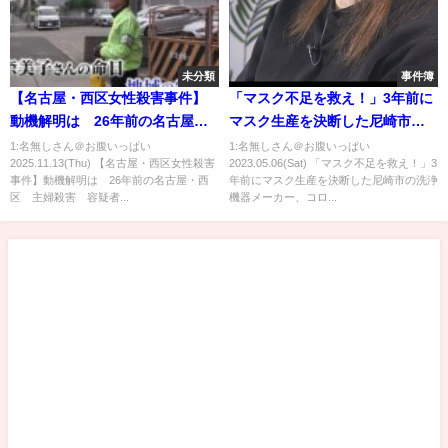
未分類
事件簿
【名古屋・西区女性殺害事件】
「マスク不足を救え！」3年前に
動機解明は 26年前の名古屋・
マスク生産を決断した尼崎市の
西区 主婦殺害 容疑者逮捕後
洗浄機器メーカー、コロナ“5類
1:名無しさん＠お腹いっぱい
1:名無しさん＠お腹いっぱい
2025.11.13(Thu) 【名古屋・西区女性殺害
2023.05.06(Sat) 「マスク不足を救え！」3
初めての命日
移行”で今後の戦略は？挑戦のウ
事件】動機解明は 26年前の名古屋・西
年前にマスク生産を決断した尼崎市の洗浄
ラ側と残った教訓【かんさい情
区 主婦殺害 容疑者...
機器メーカー、コロ...
報ネットten.特集】