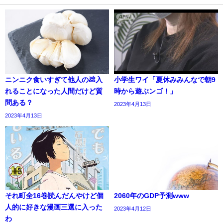
ニンニク食いすぎて他人の💩入
小学生ワイ「夏休みみんなで朝9
れることになった人間だけど質
時から遊ぶンゴ！」
問ある？
2023年4月13日
2023年4月13日
それ町全16巻読んだんやけど個
2060年のGDP予測www
人的に好きな漫画三選に入った
2023年4月12日
わ