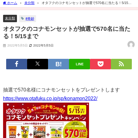
ホーム
未分類
オタフクのコナモンセットが抽選で570名に当たる！5/15ま
で
未分類
#奇妙
オタフクのコナモンセットが抽選で570名に当た
る！5/15まで
2022年5月5日
2022年5月5日
LINE
抽選で570名様にコナモンセットをプレゼントします
https://www.otafuku.co.jp/sp/konamon2022/