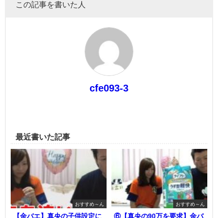
この記事を書いた人
cfe093-3
最近書いた記事
おすすめ～ん
おすすめ～ん
【金バエ】真央の子供設定に
⑥【真央の90万を要求】金バ