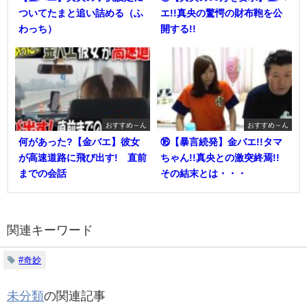
ついてたまと追い詰める（ふ
エ!!真央の驚愕の財布鞄を公
わっち）
開する!!
おすすめ～ん
おすすめ～ん
何があった?【金バエ】彼女
⑯【暴言続発】金バエ!!タマ
が高速道路に飛び出す! 直前
ちゃん!!真央との激突終焉!!
までの会話
その結末とは・・・
関連キーワード
#奇妙
未分類
の関連記事