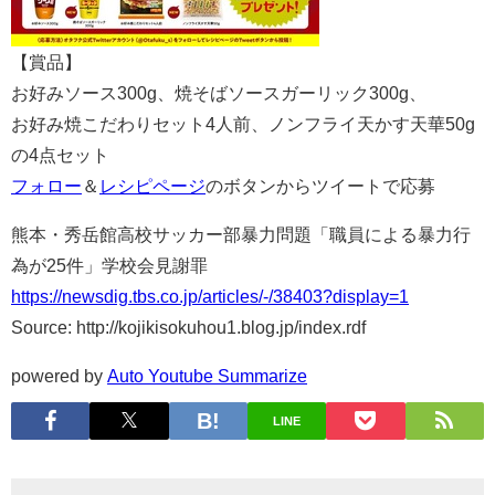
【賞品】
お好みソース300g、焼そばソースガーリック300g、
お好み焼こだわりセット4人前、ノンフライ天かす天華50g
の4点セット
フォロー
＆
レシピページ
のボタンからツイートで応募
熊本・秀岳館高校サッカー部暴力問題「職員による暴力行
為が25件」学校会見謝罪
https://newsdig.tbs.co.jp/articles/-/38403?display=1
Source: http://kojikisokuhou1.blog.jp/index.rdf
powered by
Auto Youtube Summarize
LINE