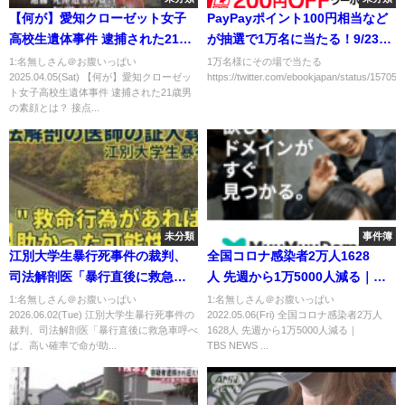
【何が】愛知クローゼット女子
PayPayポイント100円相当など
高校生遺体事件 逮捕された21歳
が抽選で1万名に当たる！9/23ま
男の素顔とは？ 接点はオンライ
で
1:名無しさん＠お腹いっぱい
1万名様にその場で当たる
2025.04.05(Sat) 【何が】愛知クローゼッ
https://twitter.com/ebookjapan/status/15705
ンゲーム？【サン！シャインニ
ト女子高校生遺体事件 逮捕された21歳男
ュース】
の素顔とは？ 接点...
未分類
事件簿
江別大学生暴行死事件の裁判、
全国コロナ感染者2万人1628
司法解剖医「暴行直後に救急車
人 先週から1万5000人減る｜
呼べば、高い確率で命が助かっ
TBS NEWS DIG
1:名無しさん＠お腹いっぱい
1:名無しさん＠お腹いっぱい
2026.06.02(Tue) 江別大学生暴行死事件の
2022.05.06(Fri) 全国コロナ感染者2万人
たと思う」と証言
裁判、司法解剖医「暴行直後に救急車呼べ
1628人 先週から1万5000人減る｜
ば、高い確率で命が助...
TBS NEWS ...