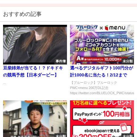
おすすめの記事
事件簿
未分類
豆柴姉弟が当てる！？ドキドキ
選べるデジタルギフト100円分が
の競馬予想【日本ダービー】
計1000名に当たる！2/12まで
...
【ブルーロック】ブルーロック
PWC×menu 200万DL記念
https://twitter.com/BLUELOCK_PWC/status...
未分類
未分類