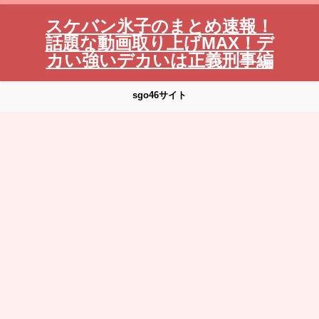
スケバン氷子のまとめ速報！
話題な動画取り上げMAX！デ
カい強いデカいは正義刑事編
sgo46サイト