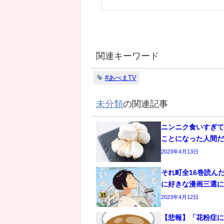
関連キーワード
#あべまTV
未分類
の関連記事
ニンニク食いすぎて
ことになった人間
2023年4月13日
それ町全16巻読ん
に好きな漫画三選
2023年4月12日
【悲報】「花粉症に