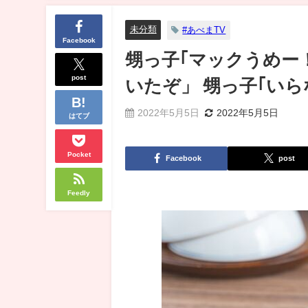
未分類
#あべまTV
Facebook
甥っ子｢マックうめー
post
いたぞ」 甥っ子｢い
2022年5月5日
2022年5月5日
はてブ
Pocket
Facebook
post
Feedly