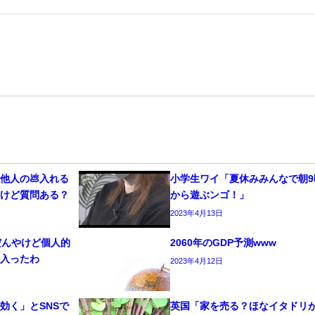
他人の💩入れる
小学生ワイ「夏休みみんなで朝9
だけど質問ある？
から遊ぶンゴ！」
2023年4月13日
だんやけど個人的
2060年のGDP予測www
に入ったわ
2023年4月12日
効く」とSNSで
英国「家を売る？ほなイタドリ