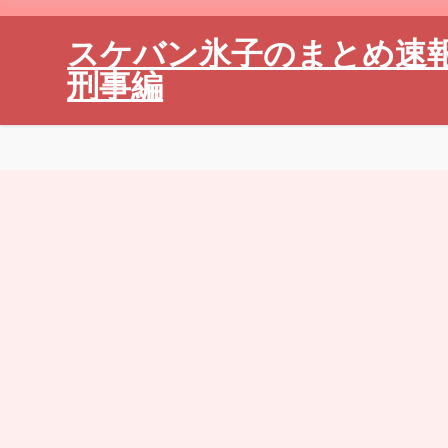
スケバン氷子のまとめ速
刑事編