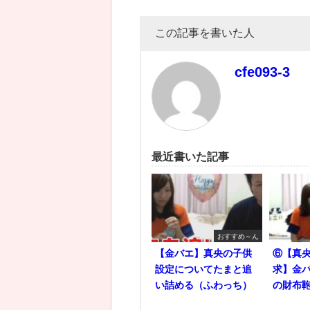
この記事を書いた人
cfe093-3
最近書いた記事
おすすめ～ん
【金バエ】真央の子供
⑥【真央
設定についてたまと追
求】金バ
い詰める（ふわっち）
の財布鞄