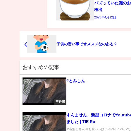
バズっていた謎の
検出
2023年4月12日
子供の習い事でオススメなのある？
おすすめの記事
#とみしん
...
事件簿
すんません、新型コロナでYoutub
ました | TIE Ru
1:名無しさん＠お腹いっぱい2024.02.24(Sat