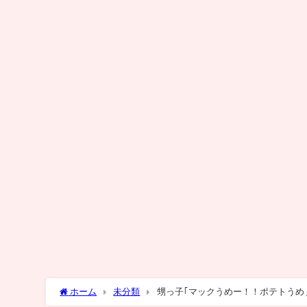
ホーム
未分類
甥っ子｢マックうめー！！ポテトうめぇ