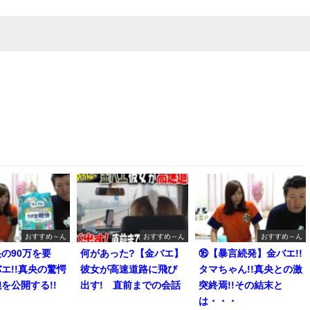
おすすめ～ん
おすすめ～ん
おすすめ～ん
の90万を要
何があった?【金バエ】
⑯【暴言続発】金バエ!!
エ!!真央の驚愕
彼女が高速道路に飛び
タマちゃん!!真央との激
を公開する!!
出す! 直前までの会話
突終焉!!その結末と
は・・・