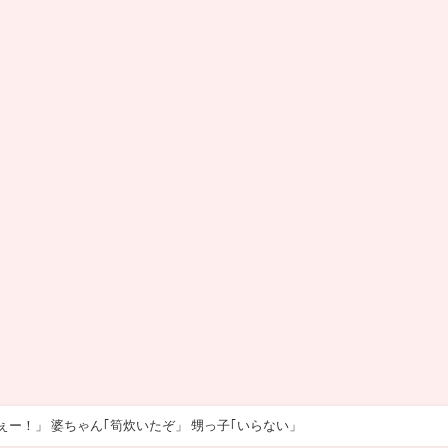
ー！」 婆ちゃん｢筍炊いたぞ」 甥っ子｢いらない」