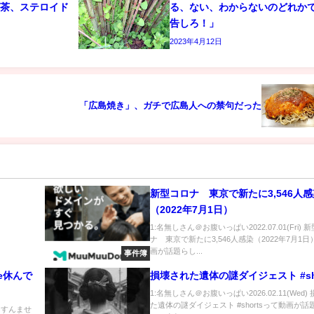
お茶、ステロイド
る、ない、わからないのどれか
告しろ！」
2023年4月12日
「広島焼き」、ガチで広島人への禁句だった
新型コロナ 東京で新たに3,546人感
（2022年7月1日）
1:名無しさん＠お腹いっぱい2022.07.01(Fri) 
ナ 東京で新たに3,546人感染（2022年7月1
画が話題らし...
事件簿
e休んで
損壊された遺体の謎ダイジェスト #sho
1:名無しさん＠お腹いっぱい2026.02.11(Wed)
た遺体の謎ダイジェスト #shortsって動画が話
) すんませ