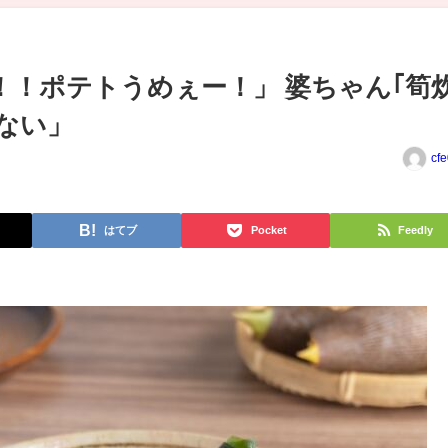
！！ポテトうめぇー！」 婆ちゃん｢筍
らない」
cf
はてブ
Pocket
Feedly