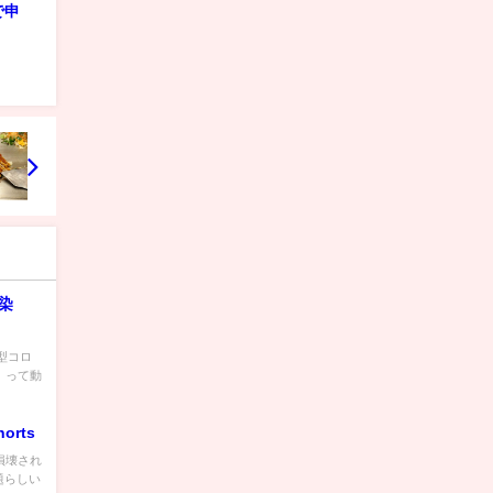
で申
染
新型コロ
日）って動
rts
 損壊され
題らしい