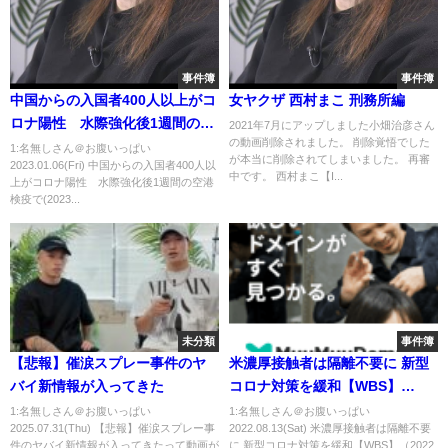
事件簿
事件簿
中国からの入国者400人以上がコ
女ヤクザ 西村まこ 刑務所編
ロナ陽性 水際強化後1週間の空
2021年7月にアップしました小畑治彦さん
の動画削除されました。 削除覚悟でした
港検疫で(2023年1月6日)
1:名無しさん＠お腹いっぱい
が本当に削除されてしまいました。 再審
2023.01.06(Fri) 中国からの入国者400人以
中です。 西村まこ【I...
上がコロナ陽性 水際強化後1週間の空港
検疫で(2023...
未分類
事件簿
【悲報】催涙スプレー事件のヤ
米濃厚接触者は隔離不要に 新型
バイ新情報が入ってきた
コロナ対策を緩和【WBS】
（2022年8月12日）
1:名無しさん＠お腹いっぱい
1:名無しさん＠お腹いっぱい
2025.07.31(Thu) 【悲報】催涙スプレー事
2022.08.13(Sat) 米濃厚接触者は隔離不要
件のヤバイ新情報が入ってきたって動画が
に 新型コロナ対策を緩和【WBS】（2022