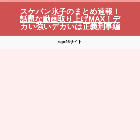
スケバン氷子のまとめ速報！
話題な動画取り上げMAX！デ
カい強いデカいは正義刑事編
sgo46サイト