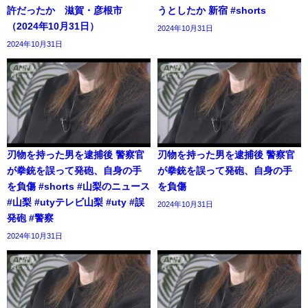
許だったか 滋賀・彦根市
うとしたか 新宿 #shorts
（2024年10月31日）
2024年10月31日
2024年10月31日
刃物を持った男を逮捕後 警察官
刃物を持った男を逮捕後 警察官
が拳銃を誤って発砲、自身の手
が拳銃を誤って発砲、自身の手
を負傷 #shorts #山梨のニュース
を負傷
#山梨 #utyテレビ山梨 #uty #誤
2024年10月31日
発砲 #警察
2024年10月31日