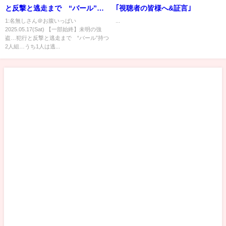
と反撃と逃走まで “バール”持
｢視聴者の皆様へ&証言｣
つ2人組…うち1人は逃走中
1:名無しさん＠お腹いっぱい
...
2025.05.17(Sat) 【一部始終】未明の強
#shorts
盗…犯行と反撃と逃走まで “バール”持つ
2人組…うち1人は逃...