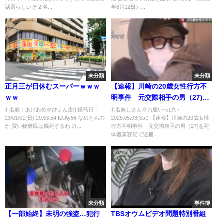
話題らしいぞ 2:名...
年8月12日）...
未分類
未分類
正月三が日休むスーパーｗｗｗ
【速報】川崎の20歳女性行方不
ｗｗ
明事件 元交際相手の男（27)を
死体遺棄容疑で逮捕 取り調べ
1 名前：あけおめ＠ぴょん吉[] 投稿日：
1:名無しさん＠お腹いっぱい
23/01/01(日) 20:53:54 ID:Ay56 なめとんの
2025.05.03(Sat) 【速報】川崎の20歳女性
に淡々と応じ 「間違いありませ
か 買い物難民は餓死するわ 近...
行方不明事件 元交際相手の男（27)を死
ん」と容疑認める｜
体遺棄容疑で逮捕...
TBS NEWS DIG
未分類
事件簿
【一部始終】未明の強盗…犯行
TBSオウムビデオ問題特別番組