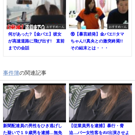
おすすめ～ん
おすすめ～ん
何があった?【金バエ】彼女
⑯【暴言続発】金バエ!!タマ
が高速道路に飛び出す! 直前
ちゃん!!真央との激突終焉!!
までの会話
その結末とは・・・
事件簿
の関連記事
新聞配達員の男性をひき逃げし
【従業員男を逮捕】暴行・脅
た疑いで１９歳男を逮捕…無免
迫…バー女性客をAV出演させよ