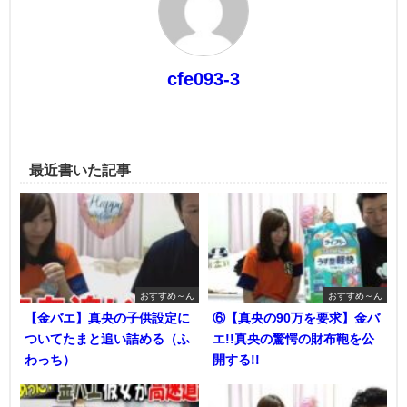
cfe093-3
最近書いた記事
おすすめ～ん
おすすめ～ん
【金バエ】真央の子供設定に
⑥【真央の90万を要求】金バ
ついてたまと追い詰める（ふ
エ!!真央の驚愕の財布鞄を公
わっち）
開する!!