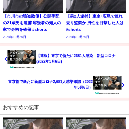
【市川市の強盗致傷】公開手配
【男2人逮捕】東京･広尾で連れ
の21歳男を逮捕 容疑者の知人の
去り監禁か 男性を目撃した人は
家で身柄を確保 #shorts
#shorts
2024年10月30日
2024年10月30日
【速報】東京で新たに2681人感染 新型コロナ
(2022年5月6日)
東京都で新たに新型コロナ2,681人感染確認（2022
年5月6日）
おすすめの記事