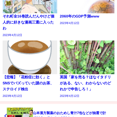
それ町全16巻読んだんやけど個
2060年のGDP予測www
人的に好きな漫画三選に入った
2023年4月12日
わ
2023年4月12日
【悲報】「花粉症に効く」と
英国「家を売る？ほなイタドリ
SNSでバズっていた謎のお茶、
がある、ない、わからないのど
ステロイド検出
れかで申告しろ！」
2023年4月12日
2023年4月12日
山本漢方製薬のおためし青汁7包などが抽選で計