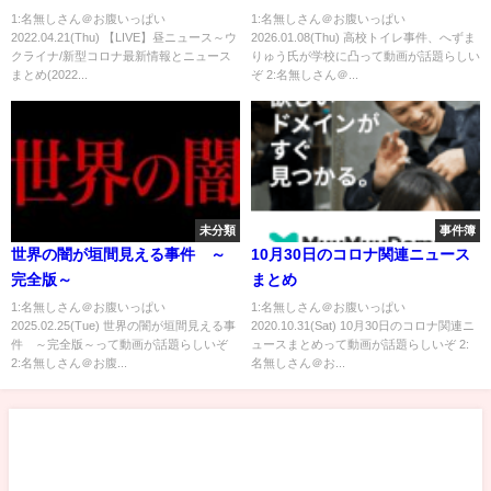
スまとめ(2022年4月21日)
1:名無しさん＠お腹いっぱい
1:名無しさん＠お腹いっぱい
2022.04.21(Thu) 【LIVE】昼ニュース～ウ
2026.01.08(Thu) 高校トイレ事件、へずま
クライナ/新型コロナ最新情報とニュース
りゅう氏が学校に凸って動画が話題らしい
まとめ(2022...
ぞ 2:名無しさん＠...
未分類
事件簿
世界の闇が垣間見える事件 ～
10月30日のコロナ関連ニュース
完全版～
まとめ
1:名無しさん＠お腹いっぱい
1:名無しさん＠お腹いっぱい
2025.02.25(Tue) 世界の闇が垣間見える事
2020.10.31(Sat) 10月30日のコロナ関連ニ
件 ～完全版～って動画が話題らしいぞ
ュースまとめって動画が話題らしいぞ 2:
2:名無しさん＠お腹...
名無しさん＠お...