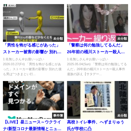
未分類
未分類
「男性を怖がる感じがあった」
「警察は何の勉強してるんだ」
ストーカー被害の影響か 別れた
26年前の桶川ストーカー殺人事
後も男は“つきまとい行為” 池
件遺族の訴え【サタデーステー
1:名無しさん＠お腹いっぱい
1:名無しさん＠お腹いっぱい
2026.03.27(Fri) 「男性を怖がる感じがあ
2025.05.04(Sun) 「警察は何の勉強してる
袋“ポケモンセンター”女性刺殺
ション】(2025年5月3日)
った」ストーカー被害の影響か 別れた後
んだ」26年前の桶川ストーカー殺人事件
（2026年03月27日）
も男は“つきまとい行...
遺族の訴え【サタデー...
事件簿
未分類
【LIVE】昼ニュース～ウクライ
高校トイレ事件、へずまりゅう
ナ/新型コロナ最新情報とニュー
氏が学校に凸