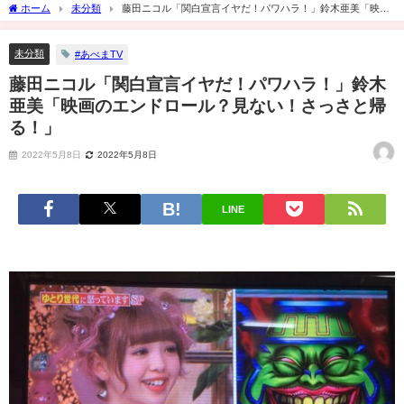
ホーム
未分類
藤田ニコル「関白宣言イヤだ！パワハラ！」鈴木亜美「映画
のエンドロール？見ない！さっさと帰る！」
未分類
#あべまTV
藤田ニコル「関白宣言イヤだ！パワハラ！」鈴木
亜美「映画のエンドロール？見ない！さっさと帰
る！」
2022年5月8日
2022年5月8日
LINE