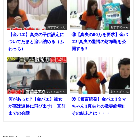
おすすめ～ん
おすすめ～ん
【金バエ】真央の子供設定に
⑥【真央の90万を要求】金バ
ついてたまと追い詰める（ふ
エ!!真央の驚愕の財布鞄を公
わっち）
開する!!
おすすめ～ん
おすすめ～ん
何があった?【金バエ】彼女
⑯【暴言続発】金バエ!!タマ
が高速道路に飛び出す! 直前
ちゃん!!真央との激突終焉!!
までの会話
その結末とは・・・