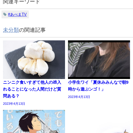
関連キーワード
#あべまTV
未分類
の関連記事
ニンニク食いすぎて他人の💩入
小学生ワイ「夏休みみんなで朝9
れることになった人間だけど質
時から遊ぶンゴ！」
問ある？
2023年4月13日
2023年4月13日