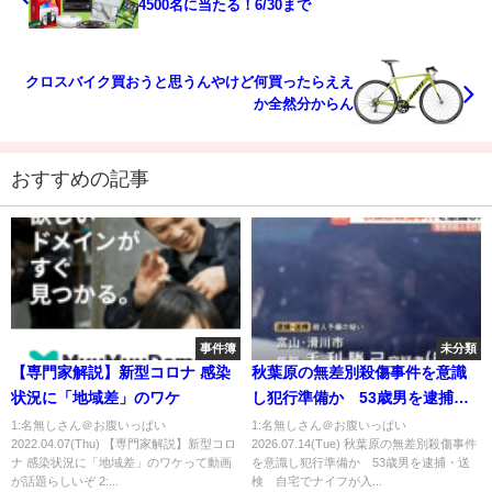
4500名に当たる！6/30まで
クロスバイク買おうと思うんやけど何買ったらええ
か全然分からん
おすすめの記事
事件簿
未分類
【専門家解説】新型コロナ 感染
秋葉原の無差別殺傷事件を意識
状況に「地域差」のワケ
し犯行準備か 53歳男を逮捕・
送検 自宅でナイフが入ったリ
1:名無しさん＠お腹いっぱい
1:名無しさん＠お腹いっぱい
2022.04.07(Thu) 【専門家解説】新型コロ
2026.07.14(Tue) 秋葉原の無差別殺傷事件
ュックサック見つかる 富山｜
ナ 感染状況に「地域差」のワケって動画
を意識し犯行準備か 53歳男を逮捕・送
TBS NEWS DIG
が話題らしいぞ 2:...
検 自宅でナイフが入...