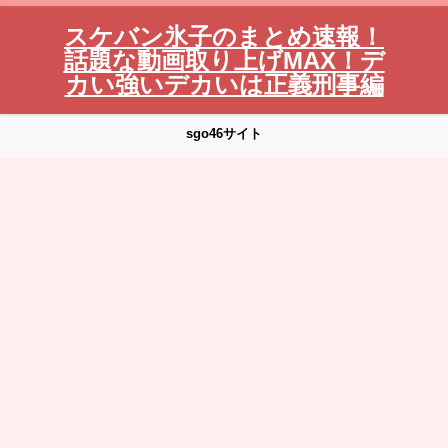
スケバン氷子のまとめ速報！
話題な動画取り上げMAX！デ
カい強いデカいは正義刑事編
sgo46サイト