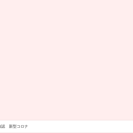
確認 新型コロナ