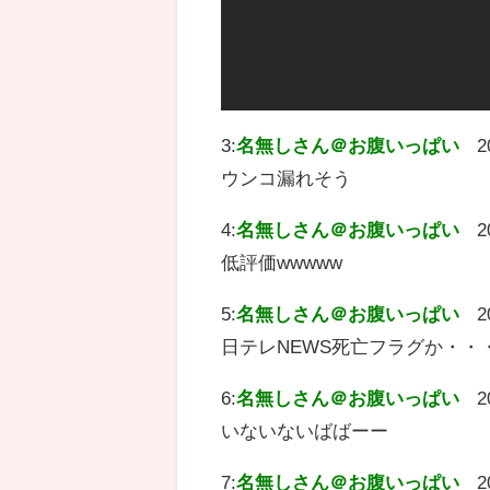
3:
名無しさん＠お腹いっぱい
2
ウンコ漏れそう
4:
名無しさん＠お腹いっぱい
2
低評価wwwww
5:
名無しさん＠お腹いっぱい
2
日テレNEWS死亡フラグか・・
6:
名無しさん＠お腹いっぱい
2
いないないばばーー
7:
名無しさん＠お腹いっぱい
2