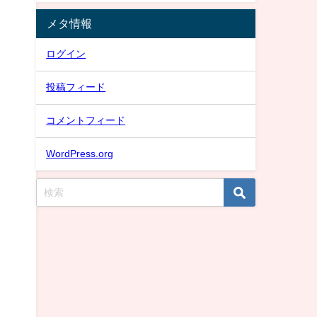
メタ情報
ログイン
投稿フィード
コメントフィード
WordPress.org