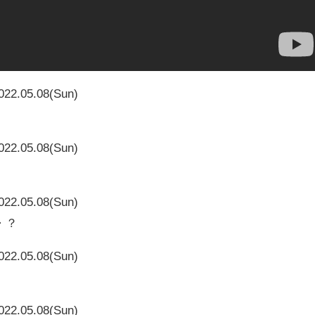
022.05.08(Sun)
022.05.08(Sun)
022.05.08(Sun)
・？
022.05.08(Sun)
022.05.08(Sun)