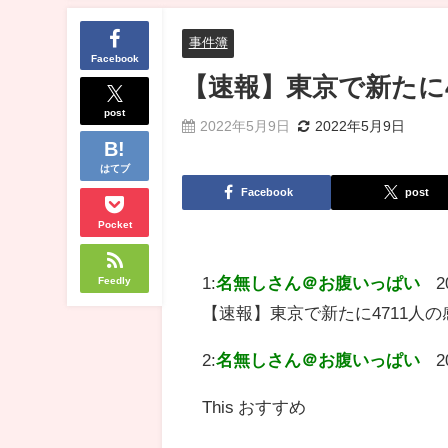
事件簿
Facebook
【速報】東京で新たに
post
2022年5月9日
2022年5月9日
はてブ
Facebook
post
Pocket
1:
名無しさん＠お腹いっぱい
2
Feedly
【速報】東京で新たに4711人
2:
名無しさん＠お腹いっぱい
2
This おすすめ