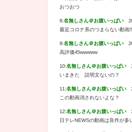
おつおつ
8:
名無しさん＠お腹いっぱい
2
最近コロナ系のつまらない動画
9:
名無しさん＠お腹いっぱい
2
高評価45wwwww
10:
名無しさん＠お腹いっぱい
いまきた 説明文ないの？
11:
名無しさん＠お腹いっぱい
この動画消されないよな？
12:
名無しさん＠お腹いっぱい
日テレNEWSの動画は良作が多