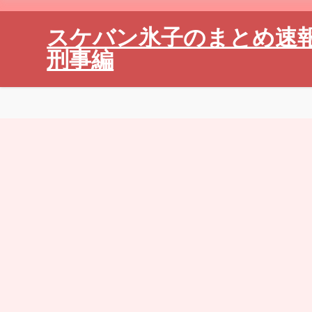
スケバン氷子のまとめ速
刑事編