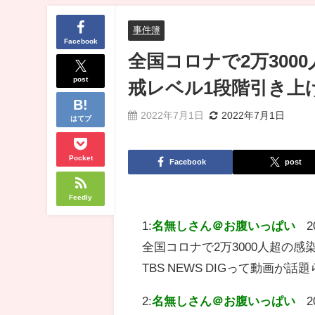
事件簿
Facebook
全国コロナで2万30
post
戒レベル1段階引き上げ｜
2022年7月1日
2022年7月1日
はてブ
Pocket
Facebook
post
Feedly
1:
名無しさん＠お腹いっぱい
2
全国コロナで2万3000人超の
TBS NEWS DIGって動画が話
2:
名無しさん＠お腹いっぱい
2