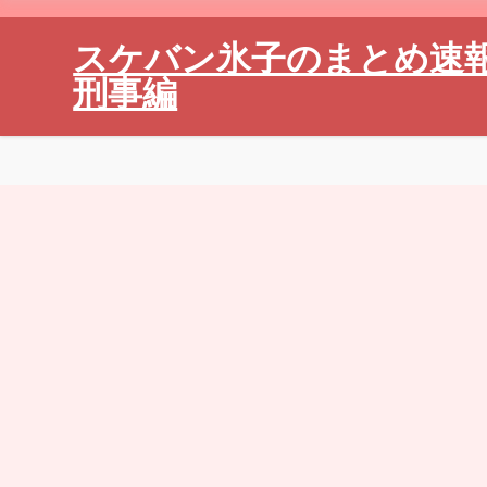
スケバン氷子のまとめ速
刑事編