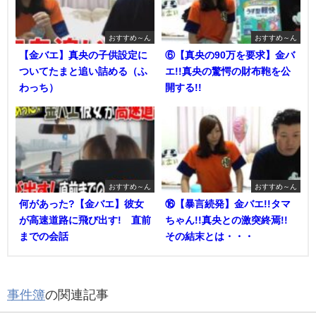
おすすめ～ん
おすすめ～ん
【金バエ】真央の子供設定に
⑥【真央の90万を要求】金バ
ついてたまと追い詰める（ふ
エ!!真央の驚愕の財布鞄を公
わっち）
開する!!
おすすめ～ん
おすすめ～ん
何があった?【金バエ】彼女
⑯【暴言続発】金バエ!!タマ
が高速道路に飛び出す! 直前
ちゃん!!真央との激突終焉!!
までの会話
その結末とは・・・
事件簿
の関連記事