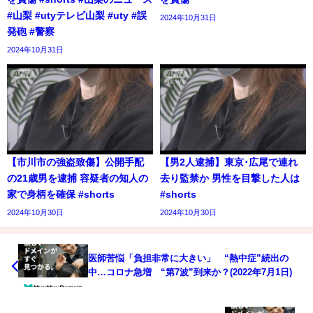
#山梨 #utyテレビ山梨 #uty #誤
2024年10月31日
発砲 #警察
2024年10月31日
【市川市の強盗致傷】公開手配
【男2人逮捕】東京･広尾で連れ
の21歳男を逮捕 容疑者の知人の
去り監禁か 男性を目撃した人は
家で身柄を確保 #shorts
#shorts
2024年10月30日
2024年10月30日
医師苦悩「負担非常に大きい」 “熱中症”続出の
中…コロナ急増 “第7波”到来か？(2022年7月1日)