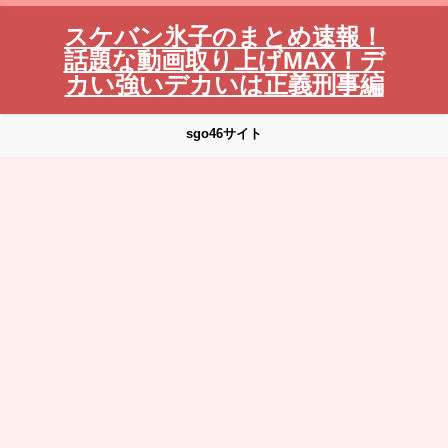
スケバン氷子のまとめ速報！
話題な動画取り上げMAX！デ
カい強いデカいは正義刑事編
sgo46サイト