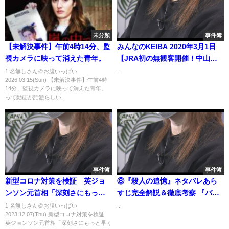
未分類
事件簿
【未解決事件】午前4時14分、監
みんなのKEIBA 2020年3月1日
視カメラに映って消えた青年。
【JRA初の無観客開催！中山記
念・GII ゲスト：舟山久美子】
1:名無しさん＠お腹いっぱい
...
2026.03.15(Sun) 【未解決事件】午前4時
14分、監視カメラに映って消えた青年。
って動画が話題らしい...
事件簿
事件簿
新型コロナ対策を検証 英ジョ
⑧『殺人の追憶』ネタバレあら
ンソン元首相「深刻さにもっと
すじ完全解説＆徹底考察 『パラ
早く気付くべきだった」(2023年
サイト』アカデミー賞 受賞記
1:名無しさん＠お腹いっぱい
...
2023.12.07(Thu) 新型コロナ対策を検証
12月7日)
念“ポン・ジュノ監督”特集
英ジョンソン元首相「深刻さにもっと早く
①【映画紹介YouTubeラジオ /