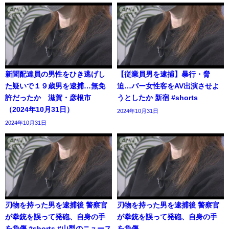
新聞配達員の男性をひき逃げし
【従業員男を逮捕】暴行・脅
た疑いで１９歳男を逮捕…無免
迫…バー女性客をAV出演させよ
許だったか 滋賀・彦根市
うとしたか 新宿 #shorts
（2024年10月31日）
2024年10月31日
2024年10月31日
刃物を持った男を逮捕後 警察官
刃物を持った男を逮捕後 警察官
が拳銃を誤って発砲、自身の手
が拳銃を誤って発砲、自身の手
を負傷 #shorts #山梨のニュース
を負傷