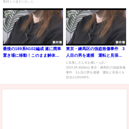
気付くべきだった」(...
黒猫シネマ夜話🌙#08】
事件簿
事件簿
最後の189系N102編成 遂に廃車
東京・練馬区の強盗致傷事件 3
置き場に移動！このまま解体
人目の男を逮捕 運転と見張り
か？2020.1.31 JR長野総合車両
を担当か(2024年9月30日)
...
1:名無しさん＠お腹いっぱい
2024.09.30(Mon) 東京・練馬区の強盗致傷
センター panasd 1553
事件 3人目の男を逮捕 運転と見張りを
担当か(2024年9...