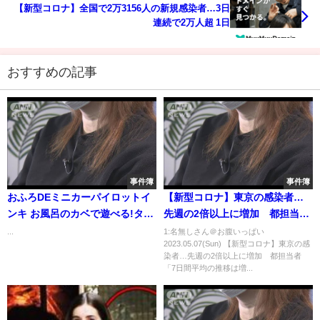
【新型コロナ】全国で2万3156人の新規感染者…3日
連続で2万人超 1日
おすすめの記事
事件簿
事件簿
おふろDEミニカーパイロットイ
【新型コロナ】東京の感染者…
ンキ お風呂のカベで遊べる!タウ
先週の2倍以上に増加 都担当者
ンマップ&ジャンプ台セット は
「7日間平均の推移は増加傾向」
...
1:名無しさん＠お腹いっぱい
2023.05.07(Sun) 【新型コロナ】東京の感
たらくくるま 新幹線 水とお湯で
「あす以降、注視必要」
染者…先週の2倍以上に増加 都担当者
色が変わるよ
「7日間平均の推移は増...