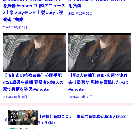
を負傷 #shorts #山梨のニュース
を負傷
#山梨 #utyテレビ山梨 #uty #誤
2024年10月31日
発砲 #警察
2024年10月31日
【市川市の強盗致傷】公開手配
【男2人逮捕】東京･広尾で連れ
の21歳男を逮捕 容疑者の知人の
去り監禁か 男性を目撃した人は
家で身柄を確保 #shorts
#shorts
2024年10月30日
2024年10月30日
【速報】新型コロナ 東京の新規感染3616人(2022
年7月2日)