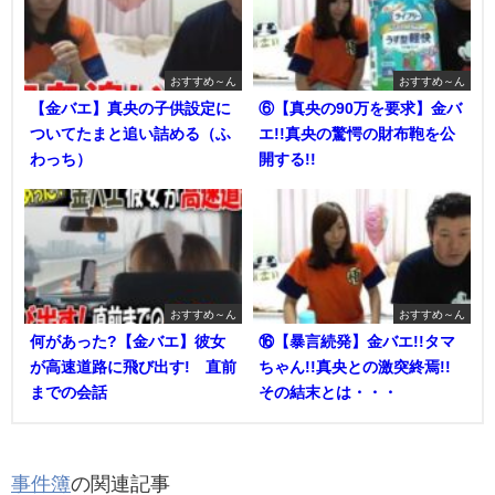
おすすめ～ん
おすすめ～ん
【金バエ】真央の子供設定に
⑥【真央の90万を要求】金バ
ついてたまと追い詰める（ふ
エ!!真央の驚愕の財布鞄を公
わっち）
開する!!
おすすめ～ん
おすすめ～ん
何があった?【金バエ】彼女
⑯【暴言続発】金バエ!!タマ
が高速道路に飛び出す! 直前
ちゃん!!真央との激突終焉!!
までの会話
その結末とは・・・
事件簿
の関連記事