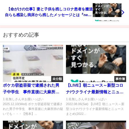
【命がけの仕事】妻と子供を残しコロナ患者を搬送
自らも感染し病床から残したメッセージとは『news
every.』16時特集
おすすめの記事
未分類
事件簿
ポケカ窃盗容疑で逮捕された男
【LIVE】朝ニュース～新型コロ
子中学生 事件直後に大麻所持
ナ/ウクライナ最新情報とニュー
の疑いでも・・・【熊本】
スまとめ(2022年8月4日) ANN/テ
1:名無しさん＠お腹いっぱい
1:名無しさん＠お腹いっぱい
2025.12.10(Wed) ポケカ窃盗容疑で逮捕さ
2022.08.06(Sat) 【LIVE】朝ニュース～新
(25/12/09 19:00)
レ朝
れた男子中学生 事件直後に大麻所持の疑
型コロナ/ウクライナ最新情報とニュース
いでも・・・【熊本】...
まとめ(2022...