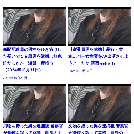
新聞配達員の男性をひき逃げし
【従業員男を逮捕】暴行・脅
た疑いで１９歳男を逮捕…無免
迫…バー女性客をAV出演させよ
許だったか 滋賀・彦根市
うとしたか 新宿 #shorts
（2024年10月31日）
2024年10月31日
2024年10月31日
刃物を持った男を逮捕後 警察官
刃物を持った男を逮捕後 警察官
が拳銃を誤って発砲、自身の手
が拳銃を誤って発砲、自身の手