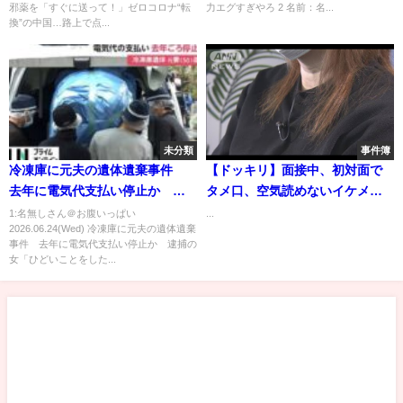
邪薬を「すぐに送って！」ゼロコロナ“転
力エグすぎやろ 2 名前：名...
換”の中国…路上で点...
未分類
事件簿
冷凍庫に元夫の遺体遺棄事件
【ドッキリ】面接中、初対面で
去年に電気代支払い停止か 逮
タメ口、空気読めないイケメ
捕の女「ひどいことをした」
ン！ホストの社長はキレる？採
1:名無しさん＠お腹いっぱい
...
2026.06.24(Wed) 冷凍庫に元夫の遺体遺棄
神戸
用する？
事件 去年に電気代支払い停止か 逮捕の
女「ひどいことをした...