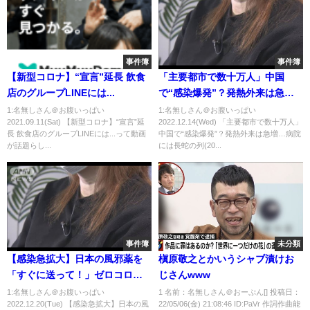
事件簿
事件簿
【新型コロナ】“宣言”延長 飲食
「主要都市で数十万人」中国
店のグループLINEには...
で“感染爆発”？発熱外来は急
増…病院には長蛇の列(2022年12
1:名無しさん＠お腹いっぱい
1:名無しさん＠お腹いっぱい
2021.09.11(Sat) 【新型コロナ】“宣言”延
2022.12.14(Wed) 「主要都市で数十万人」
月13日)
長 飲食店のグループLINEには...って動画
中国で“感染爆発”？発熱外来は急増…病院
が話題らし...
には長蛇の列(20...
事件簿
未分類
【感染急拡大】日本の風邪薬を
槇原敬之とかいうシャブ漬けお
「すぐに送って！」ゼロコロ
じさんwww
ナ“転換”の中国…路上で点滴も
1:名無しさん＠お腹いっぱい
1 名前：名無しさん＠おーぷん[] 投稿日：
2022.12.20(Tue) 【感染急拡大】日本の風
22/05/06(金) 21:08:46 ID:PaVr 作詞作曲能