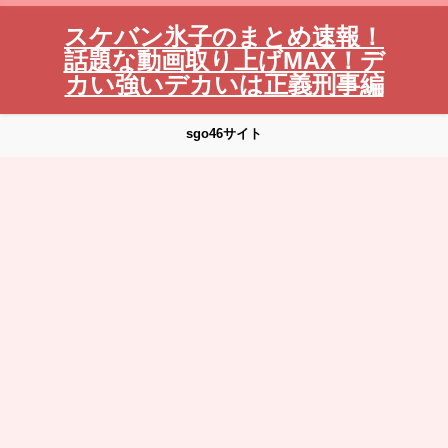
スケバン氷子のまとめ速報！
話題な動画取り上げMAX！デ
カい強いデカいは正義刑事編
sgo46サイト