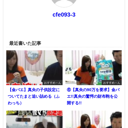
cfe093-3
最近書いた記事
おすすめ～ん
おすすめ～ん
【金バエ】真央の子供設定に
⑥【真央の90万を要求】金バ
ついてたまと追い詰める（ふ
エ!!真央の驚愕の財布鞄を公
わっち）
開する!!