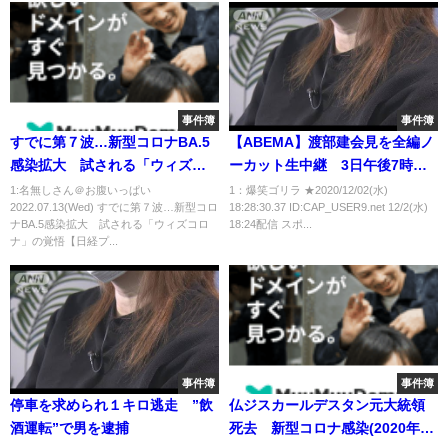
事件簿
事件簿
すでに第７波…新型コロナBA.5
【ABEMA】渡部建会見を全編ノ
感染拡大 試される「ウィズコ
ーカット生中継 3日午後7時か
ロナ」の覚悟【日経プラス９】
ら 質問も募集 [爆笑ゴリラ★]
1:名無しさん＠お腹いっぱい
1：爆笑ゴリラ ★2020/12/02(水)
2022.07.13(Wed) すでに第７波…新型コロ
18:28:30.37 ID:CAP_USER9.net 12/2(水)
（2022年7月13日）
ナBA.5感染拡大 試される「ウィズコロ
18:24配信 スポ...
ナ」の覚悟【日経プ...
事件簿
事件簿
停車を求められ１キロ逃走 ”飲
仏ジスカールデスタン元大統領
酒運転”で男を逮捕
死去 新型コロナ感染(2020年12