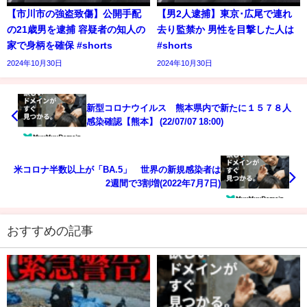
【市川市の強盗致傷】公開手配
【男2人逮捕】東京･広尾で連れ
の21歳男を逮捕 容疑者の知人の
去り監禁か 男性を目撃した人は
家で身柄を確保 #shorts
#shorts
2024年10月30日
2024年10月30日
新型コロナウイルス 熊本県内で新たに１５７８人
感染確認【熊本】 (22/07/07 18:00)
米コロナ半数以上が「BA.5」 世界の新規感染者は
2週間で3割増(2022年7月7日)
おすすめの記事