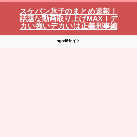
スケバン氷子のまとめ速報！
話題な動画取り上げMAX！デ
カい強いデカいは正義刑事編
sgo46サイト