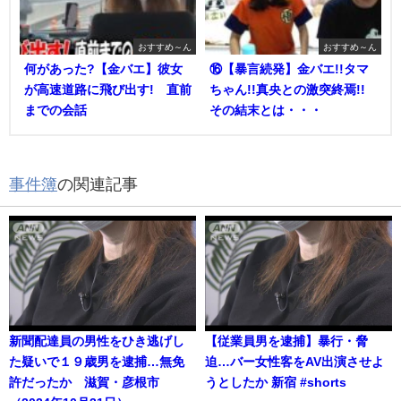
おすすめ～ん
おすすめ～ん
何があった?【金バエ】彼女
⑯【暴言続発】金バエ!!タマ
が高速道路に飛び出す! 直前
ちゃん!!真央との激突終焉!!
までの会話
その結末とは・・・
事件簿
の関連記事
新聞配達員の男性をひき逃げし
【従業員男を逮捕】暴行・脅
た疑いで１９歳男を逮捕…無免
迫…バー女性客をAV出演させよ
許だったか 滋賀・彦根市
うとしたか 新宿 #shorts