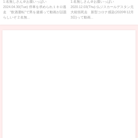
月3日)
1:名無しさん＠お腹いっぱい
1:名無しさん＠お腹いっぱい
2024.04.30(Tue) 停車を求められ１キロ逃
2020.12.03(Thu) 仏ジスカールデスタン元
走 ”飲酒運転”で男を逮捕って動画が話題
大統領死去 新型コロナ感染(2020年12月
らしいぞ 2:名無...
3日)って動画...