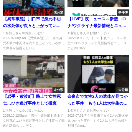
未分類
事件簿
【異常事態】川口市で身元不明
【LIVE】夜ニュース～新型コロ
の水死体が次々と上がっている
ナ/ウクライナ最新情報とニュー
件
スまとめ(2022年8月4日)ANN/テ
1:名無しさん＠お腹いっぱい
1:名無しさん＠お腹いっぱい
2025.02.08(Sat) 【異常事態】川口市で身
2022.08.05(Fri) 【LIVE】夜ニュース～新
レ朝
元不明の水死体が次々と上がっている件っ
型コロナ/ウクライナ最新情報とニュース
て動画が話題らしいぞ...
まとめ(2022...
未分類
未分類
【岩手・紫波町】路上で女性死
奈良市で女性2人の遺体が見つか
亡…ひき逃げ事件として捜査
った事件 もう1人は大学生の娘
と判明 #shorts
1:名無しさん＠お腹いっぱい
1:名無しさん＠お腹いっぱい
2025.10.12(Sun) 【岩手・紫波町】路上で
2026.07.31(Fri) 奈良市で女性2人の遺体が
女性死亡…ひき逃げ事件として捜査って動
見つかった事件 もう1人は大学生の娘と
画が話題らしいぞ 2...
判明 #short...