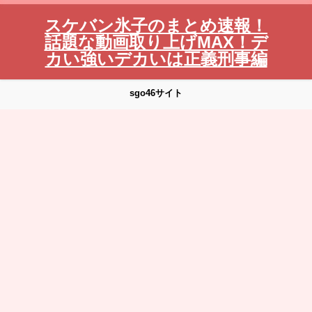
スケバン氷子のまとめ速報！
話題な動画取り上げMAX！デ
カい強いデカいは正義刑事編
sgo46サイト