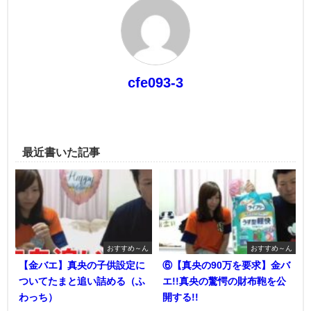
cfe093-3
最近書いた記事
おすすめ～ん
おすすめ～ん
【金バエ】真央の子供設定に
⑥【真央の90万を要求】金バ
ついてたまと追い詰める（ふ
エ!!真央の驚愕の財布鞄を公
わっち）
開する!!