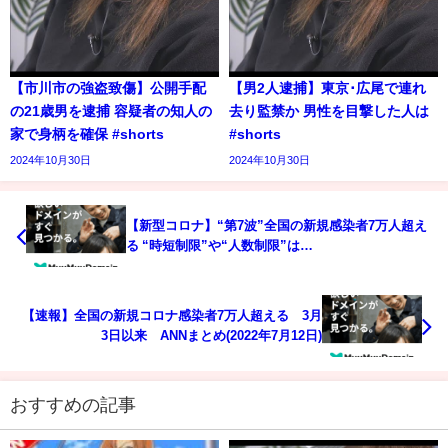
【市川市の強盗致傷】公開手配
【男2人逮捕】東京･広尾で連れ
の21歳男を逮捕 容疑者の知人の
去り監禁か 男性を目撃した人は
家で身柄を確保 #shorts
#shorts
2024年10月30日
2024年10月30日
【新型コロナ】“第7波”全国の新規感染者7万人超え
る “時短制限”や“人数制限”は…
【速報】全国の新規コロナ感染者7万人超える 3月
3日以来 ANNまとめ(2022年7月12日)
おすすめの記事