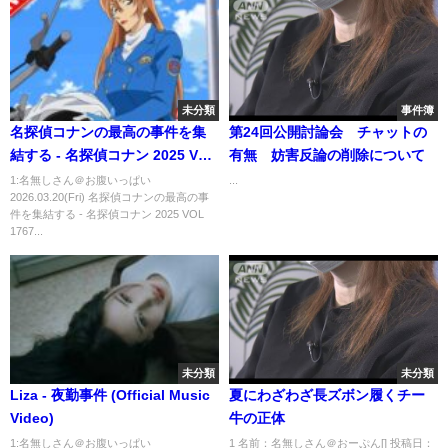
未分類
事件簿
名探偵コナンの最高の事件を集
第24回公開討論会 チャットの
結する - 名探偵コナン 2025 VOL
有無 妨害反論の削除について
1767
1:名無しさん＠お腹いっぱい
...
2026.03.20(Fri) 名探偵コナンの最高の事
件を集結する - 名探偵コナン 2025 VOL
1767...
未分類
未分類
Liza - 夜勤事件 (Official Music
夏にわざわざ長ズボン履くチー
Video)
牛の正体
1:名無しさん＠お腹いっぱい
1 名前：名無しさん＠おーぷん[] 投稿日：