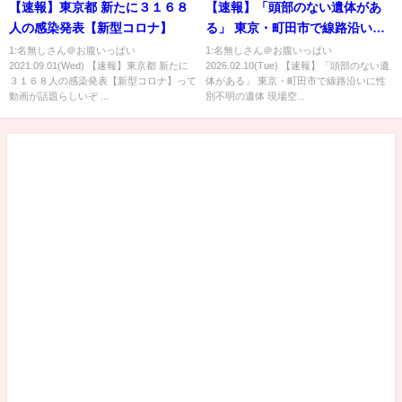
【速報】東京都 新たに３１６８
【速報】「頭部のない遺体があ
人の感染発表【新型コロナ】
る」 東京・町田市で線路沿いに
性別不明の遺体 現場空撮 (2026
1:名無しさん＠お腹いっぱい
1:名無しさん＠お腹いっぱい
2021.09.01(Wed) 【速報】東京都 新たに
2026.02.10(Tue) 【速報】「頭部のない遺
年2月10日) ANN/テレ朝 LIVE
３１６８人の感染発表【新型コロナ】って
体がある」 東京・町田市で線路沿いに性
動画が話題らしいぞ ...
別不明の遺体 現場空...