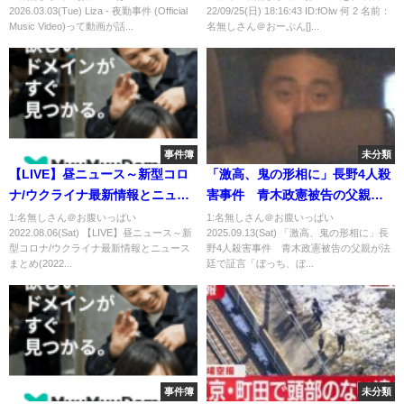
2026.03.03(Tue) Liza - 夜勤事件 (Official
22/09/25(日) 18:16:43 ID:fOlw 何 2 名前：
Music Video)って動画が話...
名無しさん＠おーぷん[]...
事件簿
未分類
【LIVE】昼ニュース～新型コロ
「激高、鬼の形相に」長野4人殺
ナ/ウクライナ最新情報とニュー
害事件 青木政憲被告の父親が
スまとめ(2022年8月6日)ANN/テ
法廷で証言「ぼっち、ぼっちと
1:名無しさん＠お腹いっぱい
1:名無しさん＠お腹いっぱい
2022.08.06(Sat) 【LIVE】昼ニュース～新
2025.09.13(Sat) 「激高、鬼の形相に」長
レ朝
バカにしただろ」「ぶっ殺す
型コロナ/ウクライナ最新情報とニュース
野4人殺害事件 青木政憲被告の父親が法
ぞ」事件9カ月前、アルバイトの
まとめ(2022...
廷で証言「ぼっち、ぼ...
男性に殴りかかるトラブル
事件簿
未分類