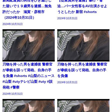
新聞配達員の男性をひき逃げし
【従業員男を逮捕】暴行・脅
た疑いで１９歳男を逮捕…無免
迫…バー女性客をAV出演させよ
許だったか 滋賀・彦根市
うとしたか 新宿 #shorts
（2024年10月31日）
2024年10月31日
2024年10月31日
刃物を持った男を逮捕後 警察官
刃物を持った男を逮捕後 警察官
が拳銃を誤って発砲、自身の手
が拳銃を誤って発砲、自身の手
を負傷 #shorts #山梨のニュース
を負傷
#山梨 #utyテレビ山梨 #uty #誤
2024年10月31日
発砲 #警察
2024年10月31日