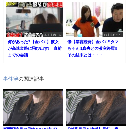
おすすめ～ん
おすすめ～ん
何があった?【金バエ】彼女
⑯【暴言続発】金バエ!!タマ
が高速道路に飛び出す! 直前
ちゃん!!真央との激突終焉!!
までの会話
その結末とは・・・
事件簿
の関連記事