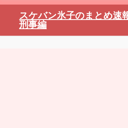
スケバン氷子のまとめ速
刑事編