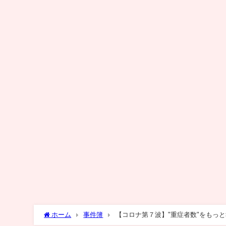
ホーム
事件簿
【コロナ第７波】"重症者数"をもっ