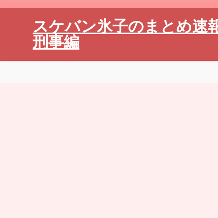
スケバン氷子のまとめ速
刑事編