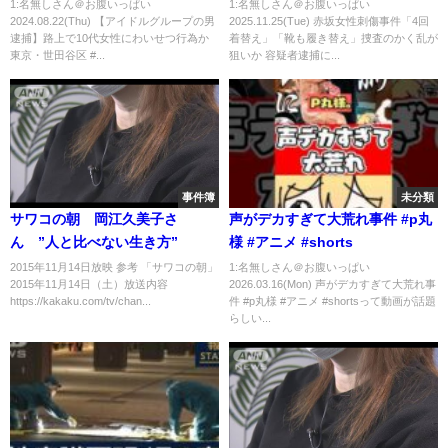
か 東京・世田谷区 #shorts
が狙いか 容疑者逮捕に至った“リ
1:名無しさん＠お腹いっぱい
1:名無しさん＠お腹いっぱい
2024.08.22(Thu) 【アイドルグループの男
2025.11.25(Tue) 赤坂女性刺傷事件「4回
レー捜査”とは【Nスタ解説】｜
逮捕】路上で10代女性にわいせつ行為か
着替え」「靴も履き替え」捜査のかく乱が
TBS NEWS DIG
東京・世田谷区 #...
狙いか 容疑者逮捕に...
事件簿
未分類
サワコの朝 岡江久美子さ
声がデカすぎて大荒れ事件 #p丸
ん ”人と比べない生き方”
様 #アニメ #shorts
2015年11月14日放映 参考 「サワコの朝」
1:名無しさん＠お腹いっぱい
2015年11月14日（土）放送内容
2026.03.16(Mon) 声がデカすぎて大荒れ事
https://kakaku.com/tv/chan...
件 #p丸様 #アニメ #shortsって動画が話題
らしい...