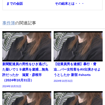
までの会話
その結末とは・・・
事件簿
の関連記事
新聞配達員の男性をひき逃げし
【従業員男を逮捕】暴行・脅
た疑いで１９歳男を逮捕…無免
迫…バー女性客をAV出演させよ
許だったか 滋賀・彦根市
うとしたか 新宿 #shorts
（2024年10月31日）
2024年10月31日
2024年10月31日