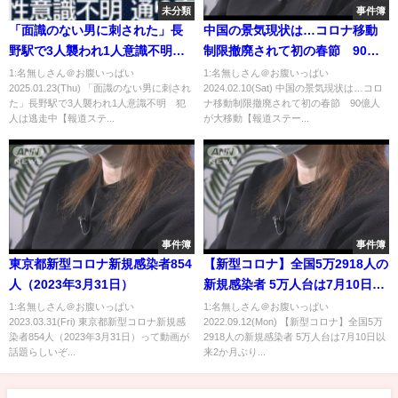
未分類
事件簿
「面識のない男に刺された」長
中国の景気現状は…コロナ移動
野駅で3人襲われ1人意識不明
制限撤廃されて初の春節 90億
犯人は逃走中【報道ステーショ
人が大移動【報道ステーショ
1:名無しさん＠お腹いっぱい
1:名無しさん＠お腹いっぱい
2025.01.23(Thu) 「面識のない男に刺され
2024.02.10(Sat) 中国の景気現状は…コロ
ン】(2025年1月22日)
ン】(2024年2月9日)
た」長野駅で3人襲われ1人意識不明 犯
ナ移動制限撤廃されて初の春節 90億人
人は逃走中【報道ステ...
が大移動【報道ステー...
事件簿
事件簿
東京都新型コロナ新規感染者854
【新型コロナ】全国5万2918人の
人（2023年3月31日）
新規感染者 5万人台は7月10日以
来2か月ぶり 12日
1:名無しさん＠お腹いっぱい
1:名無しさん＠お腹いっぱい
2023.03.31(Fri) 東京都新型コロナ新規感
2022.09.12(Mon) 【新型コロナ】全国5万
染者854人（2023年3月31日）って動画が
2918人の新規感染者 5万人台は7月10日以
話題らしいぞ...
来2か月ぶり...