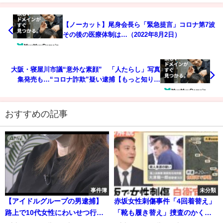
【ノーカット】尾身会長ら「緊急提言」コロナ第7波
その後の医療体制は…（2022年8月2日）
大阪・寝屋川市議“意外な素顔” 「人たらし」写真
集発売も…“コロナ詐欺”疑い逮捕【もっと知りた
い！】(2022年8月2日)
おすすめの記事
事件簿
未分類
【アイドルグループの男逮捕】
赤坂女性刺傷事件「4回着替え」
路上で10代女性にわいせつ行為
「靴も履き替え」捜査のかく乱