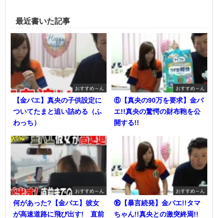
最近書いた記事
おすすめ～ん
おすすめ～ん
【金バエ】真央の子供設定に
⑥【真央の90万を要求】金バ
ついてたまと追い詰める（ふ
エ!!真央の驚愕の財布鞄を公
わっち）
開する!!
おすすめ～ん
おすすめ～ん
何があった?【金バエ】彼女
⑯【暴言続発】金バエ!!タマ
が高速道路に飛び出す! 直前
ちゃん!!真央との激突終焉!!