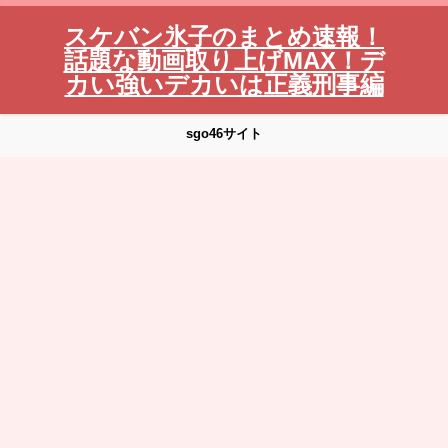
スケバン氷子のまとめ速報！
話題な動画取り上げMAX！デ
カい強いデカいは正義刑事編
sgo46サイト