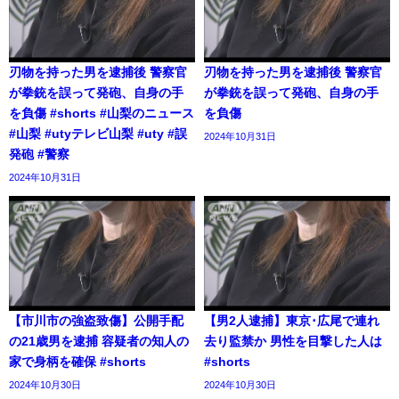
刃物を持った男を逮捕後 警察官
刃物を持った男を逮捕後 警察官
が拳銃を誤って発砲、自身の手
が拳銃を誤って発砲、自身の手
を負傷 #shorts #山梨のニュース
を負傷
#山梨 #utyテレビ山梨 #uty #誤
2024年10月31日
発砲 #警察
2024年10月31日
【市川市の強盗致傷】公開手配
【男2人逮捕】東京･広尾で連れ
の21歳男を逮捕 容疑者の知人の
去り監禁か 男性を目撃した人は
家で身柄を確保 #shorts
#shorts
2024年10月30日
2024年10月30日