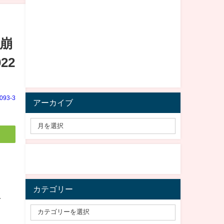
崩
22
e093-3
アーカイブ
カテゴリー
え