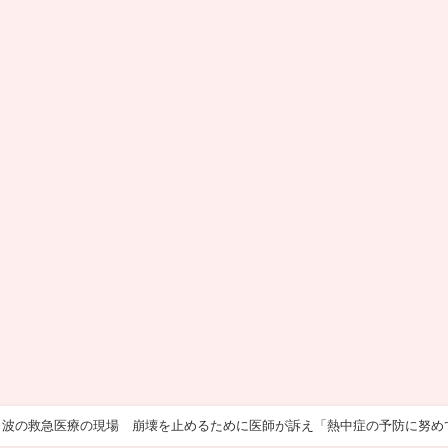
７波の救急医療の現場 崩壊を止めるために医師が訴え「熱中症の予防に努め