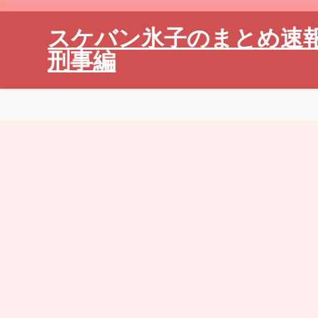
スケバン氷子のまとめ速
刑事編