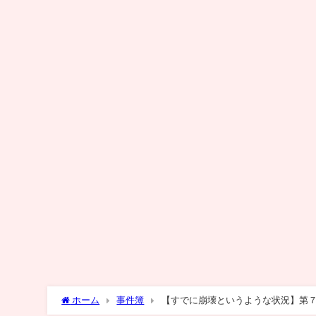
ホーム
事件簿
【すでに崩壊というような状況】第
（2022年8月5日）