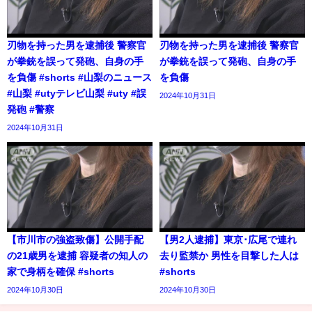
刃物を持った男を逮捕後 警察官
刃物を持った男を逮捕後 警察官
が拳銃を誤って発砲、自身の手
が拳銃を誤って発砲、自身の手
を負傷 #shorts #山梨のニュース
を負傷
#山梨 #utyテレビ山梨 #uty #誤
2024年10月31日
発砲 #警察
2024年10月31日
【市川市の強盗致傷】公開手配
【男2人逮捕】東京･広尾で連れ
の21歳男を逮捕 容疑者の知人の
去り監禁か 男性を目撃した人は
家で身柄を確保 #shorts
#shorts
2024年10月30日
2024年10月30日