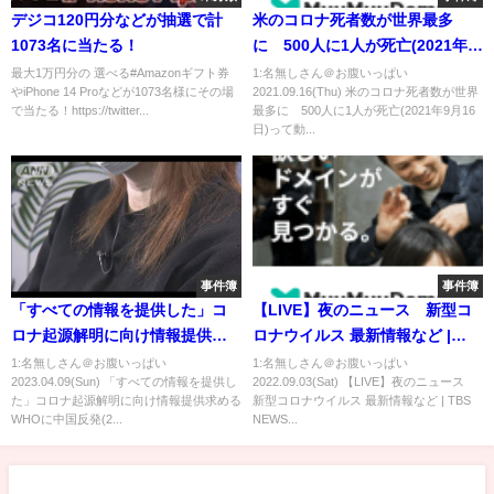
デジコ120円分などが抽選で計
米のコロナ死者数が世界最多
1073名に当たる！
に 500人に1人が死亡(2021年9
月16日)
最大1万円分の 選べる#Amazonギフト券
1:名無しさん＠お腹いっぱい
やiPhone 14 Proなどが1073名様にその場
2021.09.16(Thu) 米のコロナ死者数が世界
で当たる！https://twitter...
最多に 500人に1人が死亡(2021年9月16
日)って動...
事件簿
事件簿
「すべての情報を提供した」コ
【LIVE】夜のニュース 新型コ
ロナ起源解明に向け情報提供求
ロナウイルス 最新情報など |
めるWHOに中国反発(2023年4月
TBS NEWS DIG（9月2日）
1:名無しさん＠お腹いっぱい
1:名無しさん＠お腹いっぱい
2023.04.09(Sun) 「すべての情報を提供し
2022.09.03(Sat) 【LIVE】夜のニュース
8日)
た」コロナ起源解明に向け情報提供求める
新型コロナウイルス 最新情報など | TBS
WHOに中国反発(2...
NEWS...