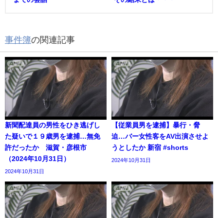
事件簿
の関連記事
新聞配達員の男性をひき逃げし
【従業員男を逮捕】暴行・脅
た疑いで１９歳男を逮捕…無免
迫…バー女性客をAV出演させよ
許だったか 滋賀・彦根市
うとしたか 新宿 #shorts
（2024年10月31日）
2024年10月31日
2024年10月31日