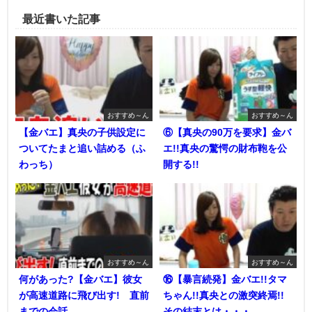
最近書いた記事
おすすめ～ん
おすすめ～ん
【金バエ】真央の子供設定に
⑥【真央の90万を要求】金バ
ついてたまと追い詰める（ふ
エ!!真央の驚愕の財布鞄を公
わっち）
開する!!
おすすめ～ん
おすすめ～ん
何があった?【金バエ】彼女
⑯【暴言続発】金バエ!!タマ
が高速道路に飛び出す! 直前
ちゃん!!真央との激突終焉!!
までの会話
その結末とは・・・