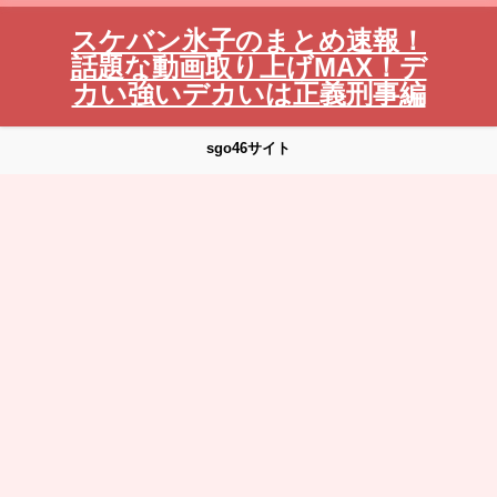
スケバン氷子のまとめ速報！
話題な動画取り上げMAX！デ
カい強いデカいは正義刑事編
sgo46サイト