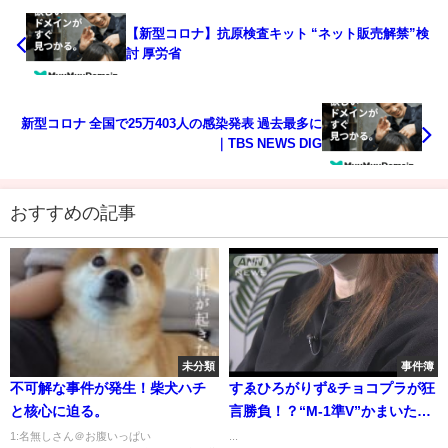
【新型コロナ】抗原検査キット “ネット販売解禁”検
討 厚労省
新型コロナ 全国で25万403人の感染発表 過去最多に
｜TBS NEWS DIG
おすすめの記事
未分類
事件簿
不可解な事件が発生！柴犬ハチ
すゑひろがりず&チョコプラが狂
と核心に迫る。
言勝負！？“M-1準V”かまいた
ち、ミルクボーイに小言？
1:名無しさん＠お腹いっぱい
...