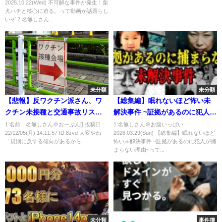
2025.10.22(Wed) 不可解な事件が発生！柴
『2020 ルミネtheよしもと 新春
犬ハチと核心に迫る。って動画が話題らし
キャンペーン』記者会見
いぞ 2:名無しさん...
未分類
未分類
【悲報】反ワクチン派さん、ワ
【総集編】眠れないほど怖い未
クチン未接種と交通事故リスク
解決事件 ~証拠があるのに犯人が
を結びつけた研究にブチギレ
捕まらない理由~
1 名前：名無しさん＠おーぷん[] 投稿日：
1:名無しさん＠お腹いっぱい
22/12/05(月) 14:11:57 ID:8zvd 大変やね
2026.03.29(Sun) 【総集編】眠れないほど
「規則に反する傾向があるから...
怖い未解決事件 ~証拠があるのに犯人が捕
まらない理由~って...
未分類
事件簿