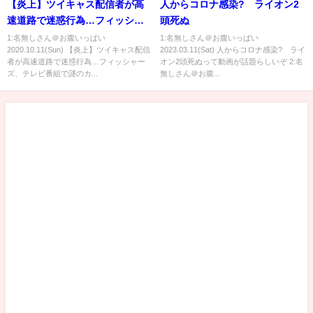
【炎上】ツイキャス配信者が高
人からコロナ感染? ライオン2
速道路で迷惑行為…フィッシャ
頭死ぬ
ーズ、テレビ番組で謎のカット
1:名無しさん＠お腹いっぱい
1:名無しさん＠お腹いっぱい
2020.10.11(Sun) 【炎上】ツイキャス配信
2023.03.11(Sat) 人からコロナ感染? ライ
処理される…複数人と関係を持
者が高速道路で迷惑行為…フィッシャー
オン2頭死ぬって動画が話題らしいぞ 2:名
って妊娠した女性から衝撃の相
ズ、テレビ番組で謎のカ...
無しさん＠お腹...
談…スプラ対抗戦