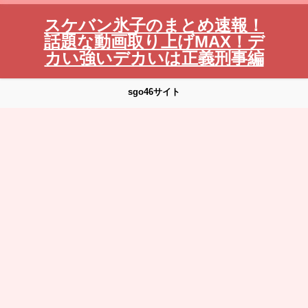
スケバン氷子のまとめ速報！
話題な動画取り上げMAX！デ
カい強いデカいは正義刑事編
sgo46サイト