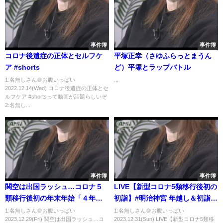
事件簿
事件簿
コロナ後遺症の正体とセルフケ
平塚正幸（さゆふらっとまうん
ア #shorts
ど）平塚とラップバトル
1:名無しさん＠お腹いっぱい
...
2022.12.14(Wed) コロナ後遺症の正体とセ
ルフケア #shortsって動画が話題らしいぞ
2:名無し...
事件簿
事件簿
関空は出国ラッシュ…コロナ５
LIVE【新型コロナ5類移行後初の
類移行後初の年末年始「４年ぶ
初詣】#明治神宮 年越し＆初詣
りに中国に帰省する」人も
生中継
1:名無しさん＠お腹いっぱい
1:名無しさん＠お腹いっぱい
2023.12.29(Fri) 関空は出国ラッシュ…コ
2023.12.31(Sun) LIVE【新型コロナ5類移
（2023年12月28日）