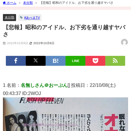
ホーム
未分類
【悲報】昭和のアイドル、お下劣を通り越すヤバさ
未分類
#あべまTV
【悲報】昭和のアイドル、お下劣を通り越すヤバ
さ
2022年10月8日
2022年10月8日
LINE
1 名前：
名無しさん＠おーぷん
[] 投稿日：22/10/08(土)
00:43:37 ID:2WOJ