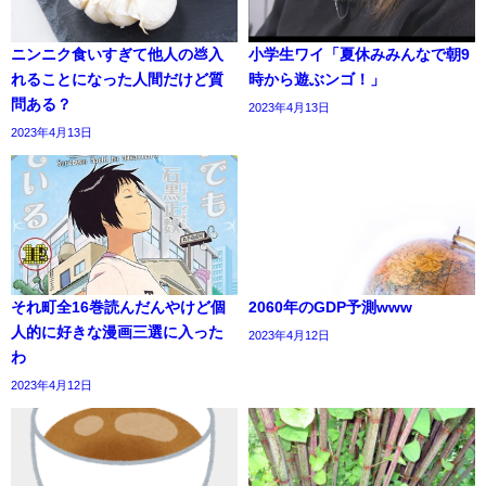
ニンニク食いすぎて他人の💩入
小学生ワイ「夏休みみんなで朝9
れることになった人間だけど質
時から遊ぶンゴ！」
問ある？
2023年4月13日
2023年4月13日
それ町全16巻読んだんやけど個
2060年のGDP予測www
人的に好きな漫画三選に入った
2023年4月12日
わ
2023年4月12日