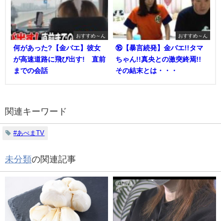
おすすめ～ん
おすすめ～ん
何があった?【金バエ】彼女
⑯【暴言続発】金バエ!!タマ
が高速道路に飛び出す! 直前
ちゃん!!真央との激突終焉!!
までの会話
その結末とは・・・
関連キーワード
#あべまTV
未分類
の関連記事