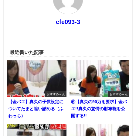
cfe093-3
最近書いた記事
おすすめ～ん
おすすめ～ん
【金バエ】真央の子供設定に
⑥【真央の90万を要求】金バ
ついてたまと追い詰める（ふ
エ!!真央の驚愕の財布鞄を公
わっち）
開する!!