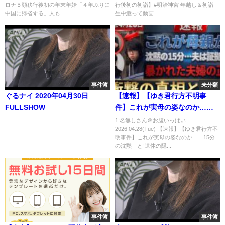
ロナ５類移行後初の年末年始「４年ぶりに
行後初の初詣】#明治神宮 年越し＆初詣
中国に帰省する」人も...
生中継って動画...
事件簿
未分類
ぐるナイ 2020年04月30日
【速報】【ゆき君行方不明事
FULLSHOW
件】これが実母の姿なのか…
「15分の沈黙」と“遺体の隠し
...
1:名無しさん＠お腹いっぱい
2026.04.28(Tue) 【速報】【ゆき君行方不
方”検索で暴かれた、夫婦の戦慄
明事件】これが実母の姿なのか…「15分
の共犯関係
の沈黙」と“遺体の隠...
事件簿
事件簿