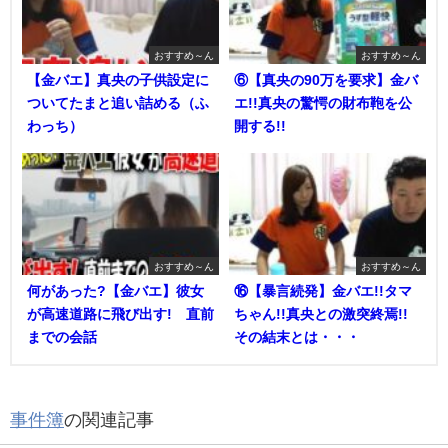
おすすめ～ん
おすすめ～ん
【金バエ】真央の子供設定に
⑥【真央の90万を要求】金バ
ついてたまと追い詰める（ふ
エ!!真央の驚愕の財布鞄を公
わっち）
開する!!
おすすめ～ん
おすすめ～ん
何があった?【金バエ】彼女
⑯【暴言続発】金バエ!!タマ
が高速道路に飛び出す! 直前
ちゃん!!真央との激突終焉!!
までの会話
その結末とは・・・
事件簿
の関連記事