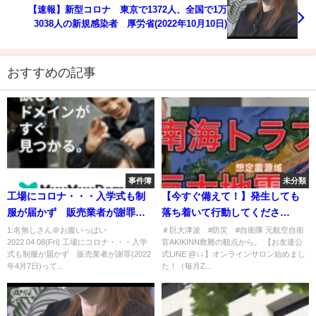
【速報】新型コロナ 東京で1372人、全国で1万
3038人の新規感染者 厚労省(2022年10月10日)
おすすめの記事
事件簿
未分類
工場にコロナ・・・入学式も制
【今すぐ備えて！】発生しても
服が届かず 販売業者が謝罪
落ち着いて行動してくださ
(2022年4月7日)
い！！【南海トラフ巨大地震】
1:名無しさん＠お腹いっぱい
＃巨大津波 #防災 #自衛隊 元航空自衛
2022.04.08(Fri) 工場にコロナ・・・入学
官AKIKINN救難の観点から。 【お友達公
元救助隊員警鐘鳴らす。
式も制服が届かず 販売業者が謝罪(2022
式LINE @↓↓】オンラインサロン始めまし
年4月7日)って...
た！（毎月Z...