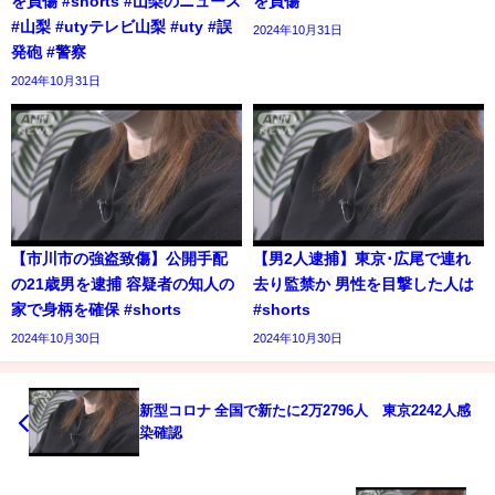
を負傷 #shorts #山梨のニュース
を負傷
#山梨 #utyテレビ山梨 #uty #誤
2024年10月31日
発砲 #警察
2024年10月31日
【市川市の強盗致傷】公開手配
【男2人逮捕】東京･広尾で連れ
の21歳男を逮捕 容疑者の知人の
去り監禁か 男性を目撃した人は
家で身柄を確保 #shorts
#shorts
2024年10月30日
2024年10月30日
新型コロナ 全国で新たに2万2796人 東京2242人感
染確認