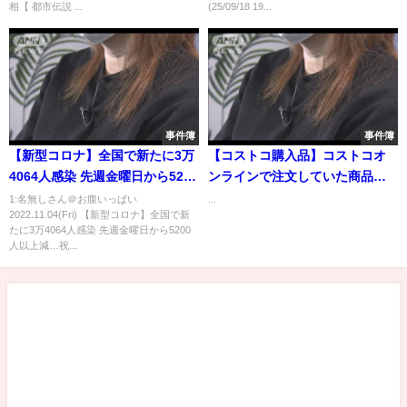
相【 都市伝説 ...
(25/09/18 19...
事件簿
事件簿
【新型コロナ】全国で新たに3万
【コストコ購入品】コストコオ
4064人感染 先週金曜日から5200
ンラインで注文していた商品が
人以上減…祝日影響か
届いたよ！パート２！オンライ
1:名無しさん＠お腹いっぱい
...
2022.11.04(Fri) 【新型コロナ】全国で新
ンで人気の商品や限定商品など
たに3万4064人感染 先週金曜日から5200
人以上減…祝...