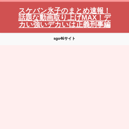
スケバン氷子のまとめ速報！
話題な動画取り上げMAX！デ
カい強いデカいは正義刑事編
sgo46サイト