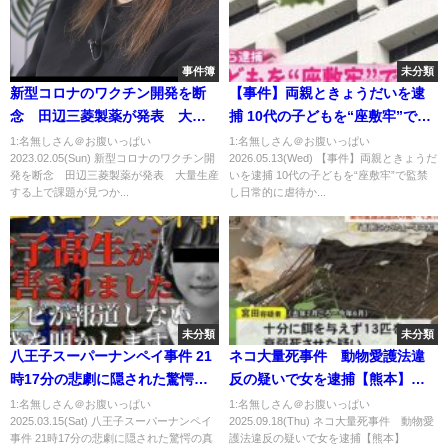
事件簿
未分類
新型コロナのワクチン開発を断
【事件】両親ときょうだいを逮
念 田辺三菱製薬が発表 大量
捕 10代の子どもを“座敷牢”で監
生産する上で課題が見つかる
禁し日常的に虐待か 警視庁
1:名無しさん＠お腹いっぱい
1:名無しさん＠お腹いっぱい
2023.02.05(Sun) 新型コロナのワクチン開
2026.05.13(Wed) 【事件】両親ときょうだ
発を断念 田辺三菱製薬が発表 大量生産
いを逮捕 10代の子どもを“座敷牢”で監禁
する上で課題が見つか...
し日常的に虐待か...
未分類
未分類
八王子スーパーナンペイ事件 21
ネコ大量死事件 動物愛護法違
時17分の悲劇に隠された驚愕の
反の疑いで女を逮捕【熊本】
真相【 都市伝説 未解決事件 暴力
(25/09/18 19:00)
1:名無しさん＠お腹いっぱい
1:名無しさん＠お腹いっぱい
2025.03.15(Sat) 八王子スーパーナンペイ
2025.09.18(Thu) ネコ大量死事件 動物愛
団 】
事件 21時17分の悲劇に隠された驚愕の真
護法違反の疑いで女を逮捕【熊本】