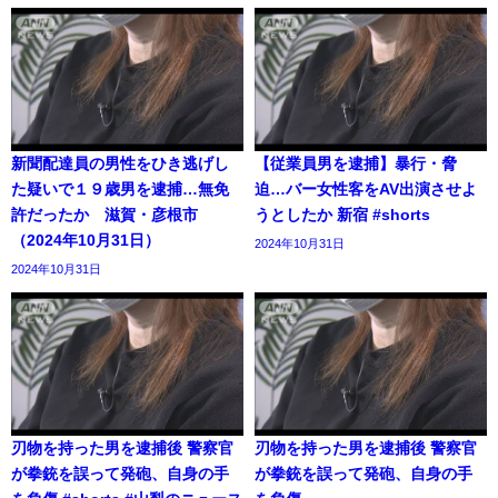
新聞配達員の男性をひき逃げし
【従業員男を逮捕】暴行・脅
た疑いで１９歳男を逮捕…無免
迫…バー女性客をAV出演させよ
許だったか 滋賀・彦根市
うとしたか 新宿 #shorts
（2024年10月31日）
2024年10月31日
2024年10月31日
刃物を持った男を逮捕後 警察官
刃物を持った男を逮捕後 警察官
が拳銃を誤って発砲、自身の手
が拳銃を誤って発砲、自身の手