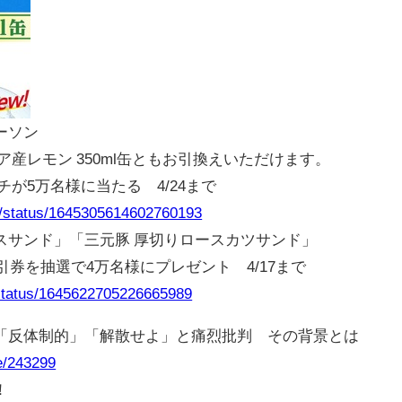
ーソン
産レモン 350ml缶ともお引換えいただけます。
が5万名様に当たる 4/24まで
ry/status/1645305614602760193
スサンド」「三元豚 厚切りロースカツサンド」
引券を抽選で4万名様にプレゼント 4/17まで
/status/1645622705226665989
「反体制的」「解散せよ」と痛烈批判 その背景とは
le/243299
！