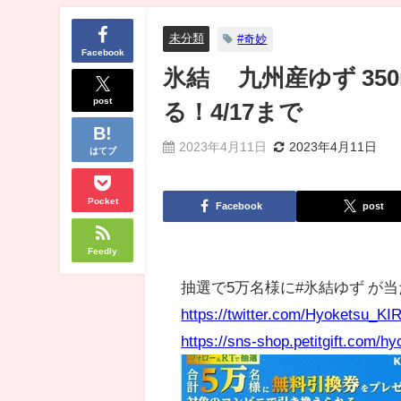
未分類
#奇妙
Facebook
氷結® 九州産ゆず 3
post
る！4/17まで
2023年4月11日
2023年4月11日
はてブ
Pocket
Facebook
post
Feedly
抽選で5万名様に#氷結ゆず が
https://twitter.com/Hyoketsu_K
https://sns-shop.petitgift.com/h