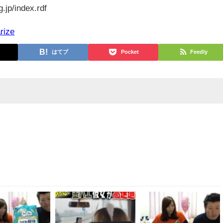
g.jp/index.rdf
rize
はてブ
Pocket
Feedly