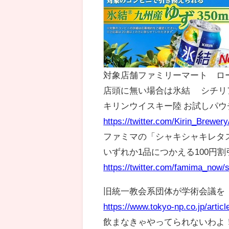
対象店舗ファミリーマート ロ
店頭に無い場合は氷結® シチリア
キリンウイスキー陸 お試しパウチ
https://twitter.com/Kirin_Brewe
ファミマの「シャキシャキレタ
いずれか1品につかえる100円割
https://twitter.com/famima_now
旧統一教会系団体が学術会議を
https://www.tokyo-np.co.jp/artic
飲まなきゃやってられないわよ