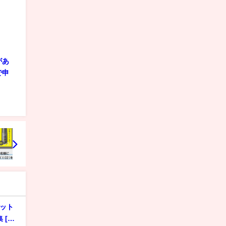
があ
で申
カット
爆