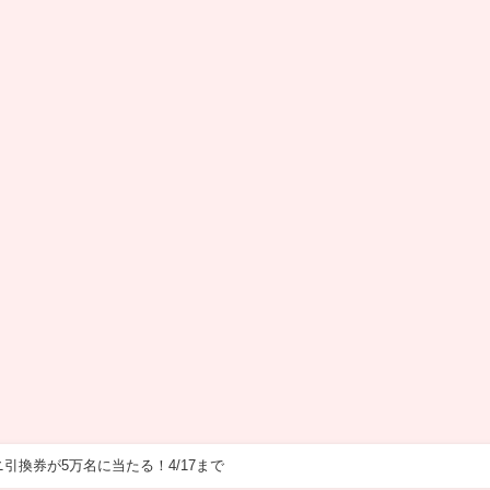
ニ引換券が5万名に当たる！4/17まで