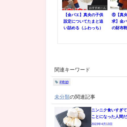
おすすめ～ん
【金バエ】真央の子供
⑥【真央
設定についてたまと追
求】金バ
い詰める（ふわっち）
の財布鞄
関連キーワード
#奇妙
未分類
の関連記事
ニンニク食いすぎて
ことになった人間
2023年4月13日