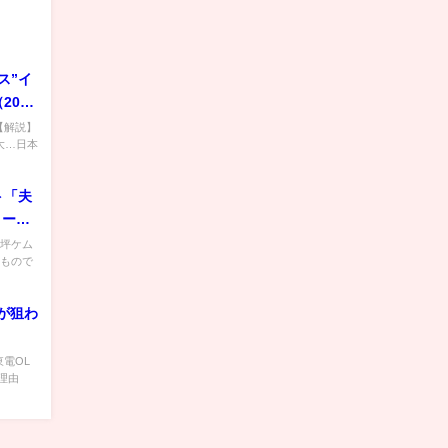
ス”イ
020
り）
 【解説】
大…日本
ト「夫
トーク
大坪ケム
たもので
が狙わ
東電OL
理由