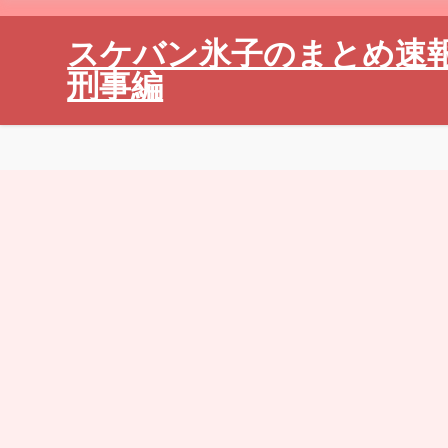
スケバン氷子のまとめ速
刑事編