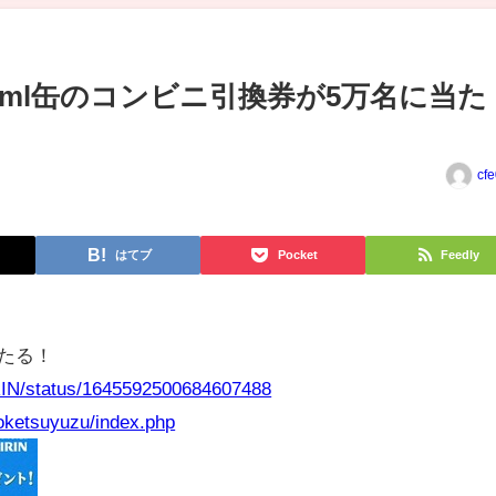
50ml缶のコンビニ引換券が5万名に当た
cf
はてブ
Pocket
Feedly
当たる！
IRIN/status/1645592500684607488
yoketsuyuzu/index.php