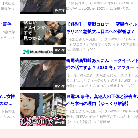
笑ゴリラ★]
e) 【映画監
1：爆笑ゴリラ ★2020/12/02(水) 18:28:30.37
は物議かも
ID:CAP_USER9.net 12/2(水) 18:24配信 スポ...
事件簿
償#事件
【解説】「新型コロナ」“変異ウイル
ギリスで急拡大…日本への影響は？（2
) 19歳大学
話題らしい
年12月21日放送「news every.」よ
1:名無しさん＠お腹いっぱい2020.12.21(Mon)
「新型コロナ」“変異ウイルス”イギリスで急拡
への影響は？（202...
事件簿
鶴岡法斎野崎あんにんトークイベン
婦の話ですよ？ 2020 冬」アフター
《2020.12.5》
【出演】鶴岡法斎、野崎あんにん 【聞き手】
タ ポピュラリティーのないもの同士が結婚し
自分たちのおかしさ面白さを伝えようにもど...
事件簿
か…女性
東電OL事件。真犯人の正体と被害者
の37歳
れた本当の理由【ゆっくり解説】
いう趣旨
n) 不倫関係
1:名無しさん＠お腹いっぱい2025.10.13(Mon) 
体が見つかっ
事件。真犯人の正体と被害者が狙われた本当の
【ゆっくり解説】って動画が...
未分類