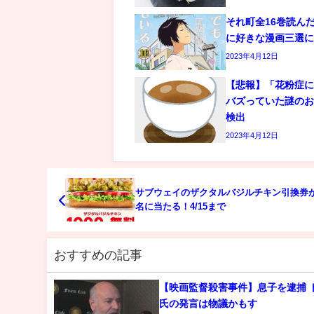
それ町全16巻読ん
に好きな漫画三選
2023年4月12日
【悲報】「花粉症に
バズっていた謎の
検出
2023年4月12日
サブウェイのザクタルバジルチキン引換券が1
名に当たる！4/15まで
おすすめの記事
【映画監督殺害事件】息子を逮捕 トランプ
氏の発言は物議かもす