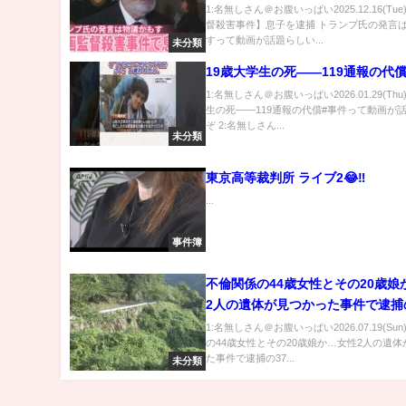
1:名無しさん＠お腹いっぱい2025.12.16(Tu
督殺害事件】息子を逮捕 トランプ氏の発言
すって動画が話題らしい...
未分類
19歳大学生の死――119通報の代
1:名無しさん＠お腹いっぱい2026.01.29(Thu
生の死――119通報の代償#事件って動画が
ぞ 2:名無しさん...
未分類
東京高等裁判所 ライブ2😂‼️
...
事件簿
不倫関係の44歳女性とその20歳娘
2人の遺体が見つかった事件で逮捕
男「自分の車で1人で遺棄した」と
1:名無しさん＠お腹いっぱい2026.07.19(Su
の44歳女性とその20歳娘か…女性2人の遺
の供述
た事件で逮捕の37...
未分類