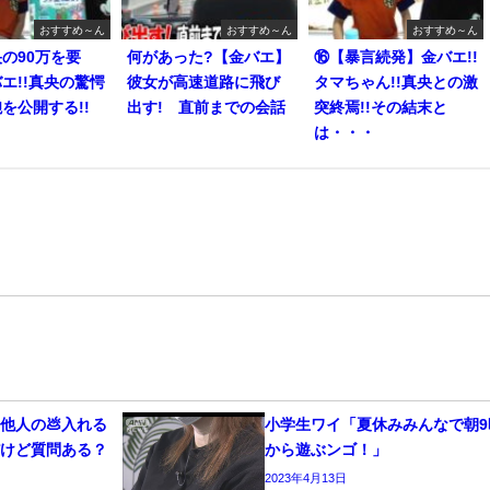
おすすめ～ん
おすすめ～ん
おすすめ～ん
の90万を要
何があった?【金バエ】
⑯【暴言続発】金バエ!!
エ!!真央の驚愕
彼女が高速道路に飛び
タマちゃん!!真央との激
を公開する!!
出す! 直前までの会話
突終焉!!その結末と
は・・・
他人の💩入れる
小学生ワイ「夏休みみんなで朝9
だけど質問ある？
から遊ぶンゴ！」
2023年4月13日