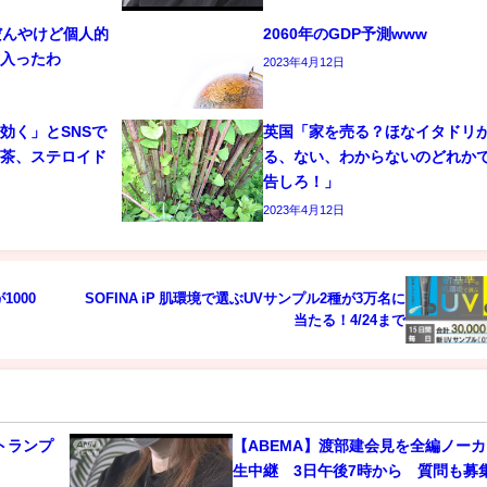
だんやけど個人的
2060年のGDP予測www
に入ったわ
2023年4月12日
効く」とSNSで
英国「家を売る？ほなイタドリ
お茶、ステロイド
る、ない、わからないのどれか
告しろ！」
2023年4月12日
000
SOFINA iP 肌環境で選ぶUVサンプル2種が3万名に
当たる！4/24まで
【ABEMA】渡部建会見を全編ノー
生中継 3日午後7時から 質問も募集 [