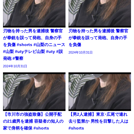
刃物を持った男を逮捕後 警察官
刃物を持った男を逮捕後 警察官
が拳銃を誤って発砲、自身の手
が拳銃を誤って発砲、自身の手
を負傷 #shorts #山梨のニュース
を負傷
#山梨 #utyテレビ山梨 #uty #誤
2024年10月31日
発砲 #警察
2024年10月31日
【市川市の強盗致傷】公開手配
【男2人逮捕】東京･広尾で連れ
の21歳男を逮捕 容疑者の知人の
去り監禁か 男性を目撃した人は
家で身柄を確保 #shorts
#shorts