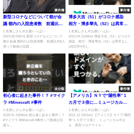
事件簿
事件簿
新型コロナなどについて都が会
博多大吉（51）がコロナ感染
議 都内の入院患者数 前週比
相方・博多華丸（52）は異常な
200人増
し(2022年4月11日)
1:名無しさん＠お腹いっぱい
1:名無しさん＠お腹いっぱい
2023.08.04(Fri) 新型コロナなどについて
2022.04.11(Mon) 博多大吉（51）がコロナ
都が会議 都内の入院患者数 前週比200人
感染 相方・博多華丸（52）は異常なし
増って動画が話題...
(2022年4月1...
未分類
事件簿
初心者に起きた事件！？ #マイク
【アメリカ】ＮＹで“陽性率”１
ラ #Minecraft #事件
カ月で３倍に…ミュージカル中
止も 新型コロナウイルス
1:名無しさん＠お腹いっぱい
1:名無しさん＠お腹いっぱい
2026.01.19(Mon) 初心者に起きた事件！？
2021.12.19(Sun) 【アメリカ】ＮＹで“陽性
#マイクラ #Minecraft #事件って動画が話
率”１カ月で３倍に…ミュージカル中止
題ら...
も 新型コロナウイル...