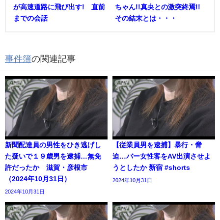
が高速道路に飛び出す! 直前
ちゃん!!真央との激突終焉!!
までの会話
その結末とは・・・
事件簿
の関連記事
新聞配達員の男性をひき逃げし
【従業員男を逮捕】暴行・脅
た疑いで１９歳男を逮捕…無免
迫…バー女性客をAV出演させよ
許だったか 滋賀・彦根市
うとしたか 新宿 #shorts
（2024年10月31日）
2024年10月31日
2024年10月31日