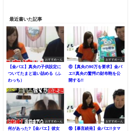
最近書いた記事
おすすめ～ん
おすすめ～ん
【金バエ】真央の子供設定に
⑥【真央の90万を要求】金バ
ついてたまと追い詰める（ふ
エ!!真央の驚愕の財布鞄を公
わっち）
開する!!
おすすめ～ん
おすすめ～ん
何があった?【金バエ】彼女
⑯【暴言続発】金バエ!!タマ