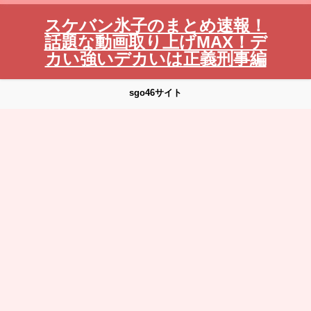
スケバン氷子のまとめ速報！
話題な動画取り上げMAX！デ
カい強いデカいは正義刑事編
sgo46サイト