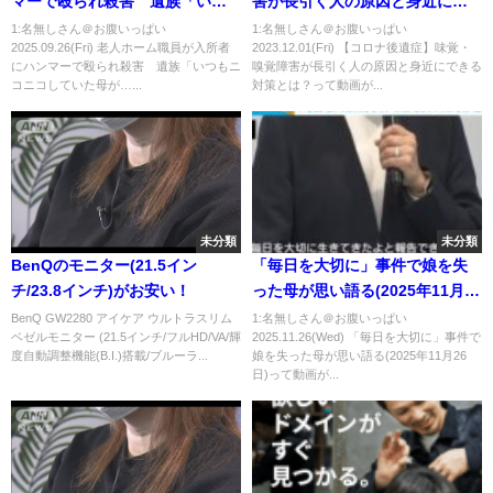
マーで殴られ殺害 遺族「いつ
害が長引く人の原因と身近にで
もニコニコしていた母が…」男
きる対策とは？
1:名無しさん＠お腹いっぱい
1:名無しさん＠お腹いっぱい
2025.09.26(Fri) 老人ホーム職員が入所者
2023.12.01(Fri) 【コロナ後遺症】味覚・
は事件直前トラブル 施設運営
にハンマーで殴られ殺害 遺族「いつもニ
嗅覚障害が長引く人の原因と身近にできる
会社に約３９００万円賠償命じ
コニコしていた母が…...
対策とは？って動画が...
る（2025年9月25日）
未分類
未分類
BenQのモニター(21.5イン
「毎日を大切に」事件で娘を失
チ/23.8インチ)がお安い！
った母が思い語る(2025年11月26
日)
BenQ GW2280 アイケア ウルトラスリム
1:名無しさん＠お腹いっぱい
ベゼルモニター (21.5インチ/フルHD/VA/輝
2025.11.26(Wed) 「毎日を大切に」事件で
度自動調整機能(B.I.)搭載/ブルーラ...
娘を失った母が思い語る(2025年11月26
日)って動画が...