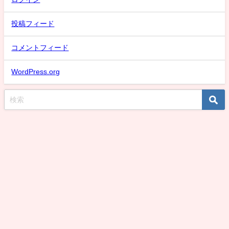
投稿フィード
コメントフィード
WordPress.org
スケバン氷子のまとめ速報！話題な動画取り上げMAX！デカい強いデカいは
正義刑事編 All Rights Reserved.