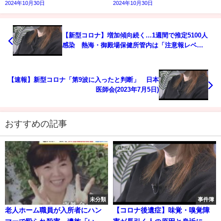
2024年10月30日
2024年10月30日
【新型コロナ】増加傾向続く…1週間で推定5100人
感染 熱海・御殿場保健所管内は「注意報レベ
ル」 静岡県
【速報】新型コロナ「第9波に入ったと判断」 日本
医師会(2023年7月5日)
おすすめの記事
未分類
事件簿
老人ホーム職員が入所者にハン
【コロナ後遺症】味覚・嗅覚障