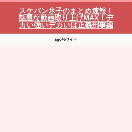
スケバン氷子のまとめ速報！
話題な動画取り上げMAX！デ
カい強いデカいは正義刑事編
sgo46サイト