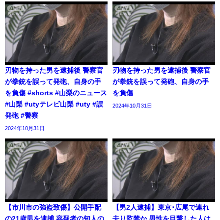
刃物を持った男を逮捕後 警察官
刃物を持った男を逮捕後 警察官
が拳銃を誤って発砲、自身の手
が拳銃を誤って発砲、自身の手
を負傷 #shorts #山梨のニュース
を負傷
#山梨 #utyテレビ山梨 #uty #誤
2024年10月31日
発砲 #警察
2024年10月31日
【市川市の強盗致傷】公開手配
【男2人逮捕】東京･広尾で連れ
の21歳男を逮捕 容疑者の知人の
去り監禁か 男性を目撃した人は