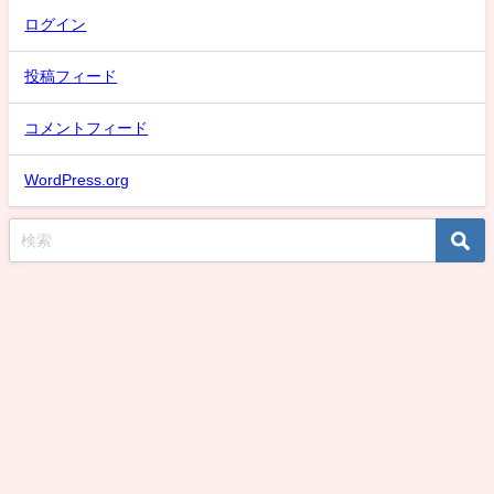
ログイン
投稿フィード
コメントフィード
WordPress.org
スケバン氷子のまとめ速報！話題な動画取り上げMAX！デカい強いデカいは
正義刑事編 All Rights Reserved.