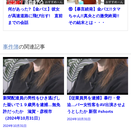
おすすめ～ん
おすすめ～ん
何があった?【金バエ】彼女
⑯【暴言続発】金バエ!!タマ
が高速道路に飛び出す! 直前
ちゃん!!真央との激突終焉!!
までの会話
その結末とは・・・
事件簿
の関連記事
新聞配達員の男性をひき逃げし
【従業員男を逮捕】暴行・脅
た疑いで１９歳男を逮捕…無免
迫…バー女性客をAV出演させよ
許だったか 滋賀・彦根市
うとしたか 新宿 #shorts
（2024年10月31日）
2024年10月31日
2024年10月31日