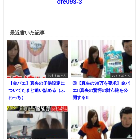
cfe093-3
最近書いた記事
おすすめ～ん
おすすめ～ん
【金バエ】真央の子供設定に
⑥【真央の90万を要求】金バ
ついてたまと追い詰める（ふ
エ!!真央の驚愕の財布鞄を公
わっち）
開する!!