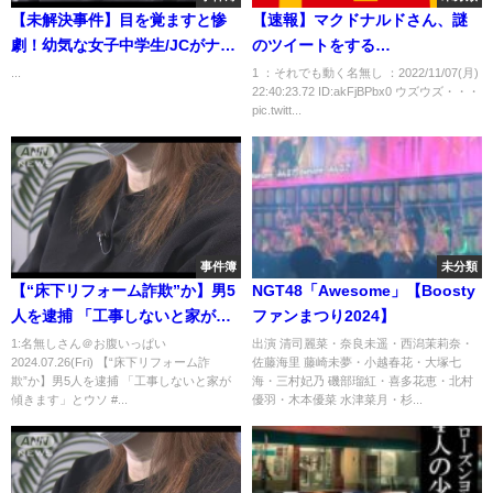
【未解決事件】目を覚ますと惨
【速報】マクドナルドさん、謎
劇！幼気な女子中学生/JCがナン
のツイートをする…
パされ‼その後にまさかの事態‼
...
1 ：それでも動く名無し ：2022/11/07(月)
22:40:23.72 ID:akFjBPbx0 ウズウズ・・・
ディスコ事件
pic.twitt...
事件簿
未分類
【“床下リフォーム詐欺”か】男5
NGT48「Awesome」【Boosty
人を逮捕 「工事しないと家が傾
ファンまつり2024】
きます」とウソ #shorts
1:名無しさん＠お腹いっぱい
出演 清司麗菜・奈良未遥・西潟茉莉奈・
2024.07.26(Fri) 【“床下リフォーム詐
佐藤海里 藤崎未夢・小越春花・大塚七
欺”か】男5人を逮捕 「工事しないと家が
海・三村妃乃 磯部瑠紅・喜多花恵・北村
傾きます」とウソ #...
優羽・木本優菜 水津菜月・杉...