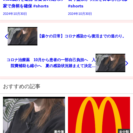
家で身柄を確保 #shorts
#shorts
2024年10月30日
2024年10月30日
【森ケの日常】コロナ感染から復活までの道のり。
コロナ治療薬 10月から患者の一部自己負担へ 入
院費補助も縮小へ 夏の感染状況踏まえて決定｜
TBS NEWS DIG
おすすめの記事
事件簿
未分類