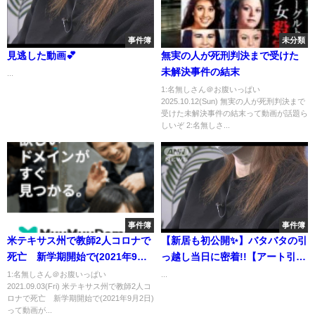
事件簿
未分類
見逃した動画💕
無実の人が死刑判決まで受けた
未解決事件の結末
...
1:名無しさん＠お腹いっぱい
2025.10.12(Sun) 無実の人が死刑判決まで
受けた未解決事件の結末って動画が話題ら
しいぞ 2:名無しさ...
事件簿
事件簿
米テキサス州で教師2人コロナで
【新居も初公開✨】バタバタの引
死亡 新学期開始で(2021年9月2
っ越し当日に密着!!【アート引越
日)
しセンター】
1:名無しさん＠お腹いっぱい
...
2021.09.03(Fri) 米テキサス州で教師2人コ
ロナで死亡 新学期開始で(2021年9月2日)
って動画が...