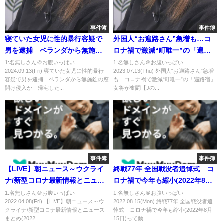
事件簿
事件簿
寝ていた女児に性的暴行容疑で
外国人“お遍路さん”急増も…コ
男を逮捕 ベランダから無施錠
ロナ禍で激減“町唯一”の「遍路
の窓開け侵入か 帰宅した母親
宿」女将が奮闘【Jの追跡】
1:名無しさん＠お腹いっぱい
1:名無しさん＠お腹いっぱい
2024.09.13(Fri) 寝ていた女児に性的暴行
2023.07.13(Thu) 外国人“お遍路さん”急増
に被害訴え
(2023年7月8日)
容疑で男を逮捕 ベランダから無施錠の窓
も…コロナ禍で激減“町唯一”の「遍路宿」
開け侵入か 帰宅した...
女将が奮闘【Jの...
事件簿
事件簿
【LIVE】朝ニュース～ウクライ
終戦77年 全国戦没者追悼式 コ
ナ/新型コロナ最新情報とニュー
ロナ禍で今年も縮小(2022年8月
スまとめ(2022年4月8日)
15日)
1:名無しさん＠お腹いっぱい
1:名無しさん＠お腹いっぱい
2022.04.08(Fri) 【LIVE】朝ニュース～ウ
2022.08.15(Mon) 終戦77年 全国戦没者追
クライナ/新型コロナ最新情報とニュース
悼式 コロナ禍で今年も縮小(2022年8月
まとめ(2022...
15日)って動...