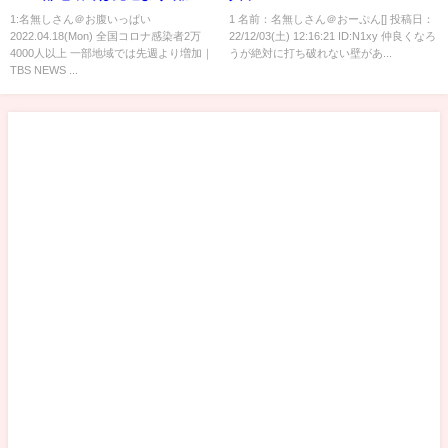
TBS NEWS DIG
1:名無しさん＠お腹いっぱい
1 名前：名無しさん＠おーぷん[] 投稿日：
2022.04.18(Mon) 全国コロナ感染者2万
22/12/03(土) 12:16:21 ID:N1xy 仲良くなろ
4000人以上 一部地域では先週より増加｜
うが絶対に打ち破れない壁があ...
TBS NEWS ...