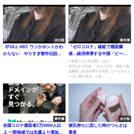
未分類
事件簿
《FULL HD》ウソかホントかわ
「ゼロコロナ」破綻で感染爆
からない やりすぎ都市伝説
発…経済停滞する中国「ピーク
2020年01月01日 200101
をスムーズに乗り切る」と強調
...
1:名無しさん＠お腹いっぱい
2022.12.17(Sat) 「ゼロコロナ」破綻で感
（2022年12月16日）
染爆発…経済停滞する中国「ピークをスム
ーズに乗り切る」と強...
事件簿
未分類
全国コロナ感染者2万4000人以
彼氏持ちに恋した時のつらさは
上 一部地域では先週より増加｜
異常