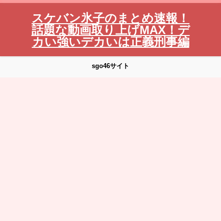
スケバン氷子のまとめ速報！
話題な動画取り上げMAX！デ
カい強いデカいは正義刑事編
sgo46サイト