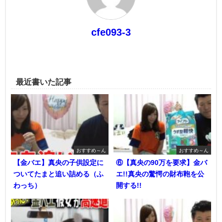
cfe093-3
最近書いた記事
おすすめ～ん
おすすめ～ん
【金バエ】真央の子供設定に
⑥【真央の90万を要求】金バ
ついてたまと追い詰める（ふ
エ!!真央の驚愕の財布鞄を公
わっち）
開する!!