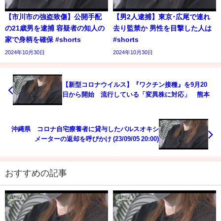
【市川市の強盗致傷】公開手配
【男2人逮捕】東京･広尾で連れ
の21歳男を逮捕 容疑者の知人の
去り監禁か 男性を目撃した人は
家で身柄を確保 #shorts
#shorts
2024年10月30日
2024年10月30日
【新型コロナウイルス】『ワクチン接種』を9月20
日から開始 流行している「変異株に対応」 熊本
沖縄県 コロナ自宅療養者に貸与したパルスオキシ
メーターの返却を呼びかけ (23/09/05 20:00)
おすすめの記事