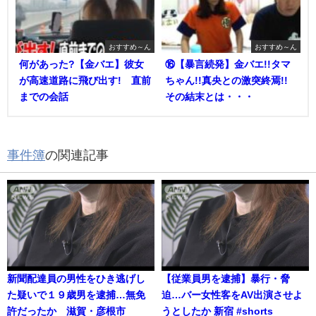
おすすめ～ん
おすすめ～ん
何があった?【金バエ】彼女
⑯【暴言続発】金バエ!!タマ
が高速道路に飛び出す! 直前
ちゃん!!真央との激突終焉!!
までの会話
その結末とは・・・
事件簿
の関連記事
新聞配達員の男性をひき逃げし
【従業員男を逮捕】暴行・脅
た疑いで１９歳男を逮捕…無免
迫…バー女性客をAV出演させよ
許だったか 滋賀・彦根市
うとしたか 新宿 #shorts