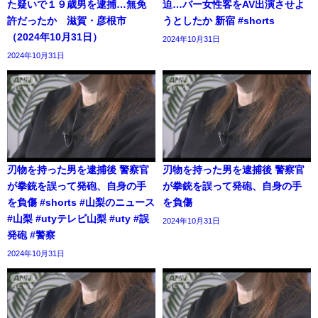
た疑いで１９歳男を逮捕…無免
迫…バー女性客をAV出演させよ
許だったか 滋賀・彦根市
うとしたか 新宿 #shorts
（2024年10月31日）
2024年10月31日
2024年10月31日
刃物を持った男を逮捕後 警察官
刃物を持った男を逮捕後 警察官
が拳銃を誤って発砲、自身の手
が拳銃を誤って発砲、自身の手
を負傷 #shorts #山梨のニュース
を負傷
#山梨 #utyテレビ山梨 #uty #誤
2024年10月31日
発砲 #警察
2024年10月31日