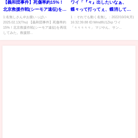
【義和団事件】死傷率約15%！
ワイ「『々』出したいなぁ、
北京救援作戦(シーモア遠征)を再
蝶々って打ってぇ、蝶消して
現してみた。救援部隊がまさか
ぇ...」 バカ「8を上にフリックす
1:名無しさん＠お腹いっぱい
1 ：それでも動く名無し ：2022/10/24(月)
2025.02.13(Thu) 【義和団事件】死傷率約
16:32:39.88 ID:Wmd8U1Zkp ワイ
の救援要請
れば出るぞ」
15%！北京救援作戦(シーモア遠征)を再現
「々々々々々」 マジやん、サン...
してみた。救援部...