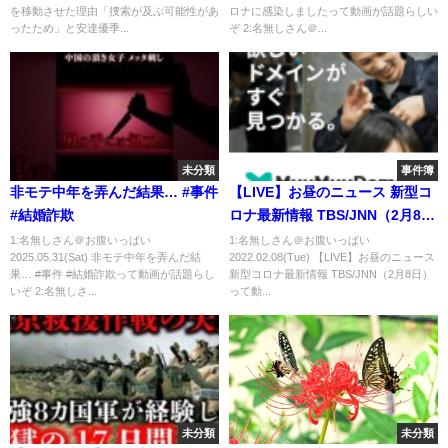
を移動させた理由「捜索が及ぶ可能性があ
ロナに感染しましたって動画が話題らしい
機解明など進める【京都男児殺
ったため」と安達優季...
ぞ 2:名無しさん＠...
害事件】 #short
未分類
事件簿
非モテ中年を弄んだ結果… #事件
【LIVE】お昼のニュース 新型コ
#結婚詐欺
ロナ最新情報 TBS/JNN（2月8
日）
1:名無しさん＠お腹いっぱい
1:名無しさん＠お腹いっぱい
2025.05.31(Sat) 非モテ中年を弄んだ結
2022.02.08(Tue) 【LIVE】お昼のニュース
果… #事件 #結婚詐欺って動画が話題らし
新型コロナ最新情報 TBS/JNN（2月8日）
いぞ 2:名無しさ...
って動...
未分類
未分類