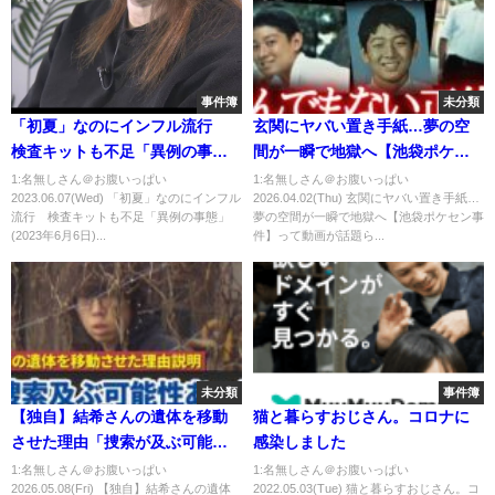
事件簿
未分類
「初夏」なのにインフル流行
玄関にヤバい置き手紙…夢の空
検査キットも不足「異例の事
間が一瞬で地獄へ【池袋ポケセ
態」(2023年6月6日)
ン事件】
1:名無しさん＠お腹いっぱい
1:名無しさん＠お腹いっぱい
2023.06.07(Wed) 「初夏」なのにインフル
2026.04.02(Thu) 玄関にヤバい置き手紙…
流行 検査キットも不足「異例の事態」
夢の空間が一瞬で地獄へ【池袋ポケセン事
(2023年6月6日)...
件】って動画が話題ら...
未分類
事件簿
【独自】結希さんの遺体を移動
猫と暮らすおじさん。コロナに
させた理由「捜索が及ぶ可能性
感染しました
があったため」と安達優季容疑
1:名無しさん＠お腹いっぱい
1:名無しさん＠お腹いっぱい
2026.05.08(Fri) 【独自】結希さんの遺体
2022.05.03(Tue) 猫と暮らすおじさん。コ
者が説明 殺害後に4か所へ…動