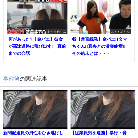
おすすめ～ん
おすすめ～ん
何があった?【金バエ】彼女
⑯【暴言続発】金バエ!!タマ
が高速道路に飛び出す! 直前
ちゃん!!真央との激突終焉!!
までの会話
その結末とは・・・
事件簿
の関連記事
新聞配達員の男性をひき逃げし
【従業員男を逮捕】暴行・脅