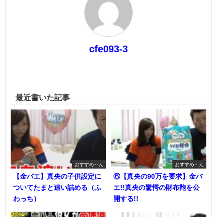
cfe093-3
最近書いた記事
おすすめ～ん
おすすめ～ん
【金バエ】真央の子供設定に
⑥【真央の90万を要求】金バ
ついてたまと追い詰める（ふ
エ!!真央の驚愕の財布鞄を公
わっち）
開する!!