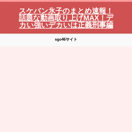
スケバン氷子のまとめ速報！
話題な動画取り上げMAX！デ
カい強いデカいは正義刑事編
sgo46サイト