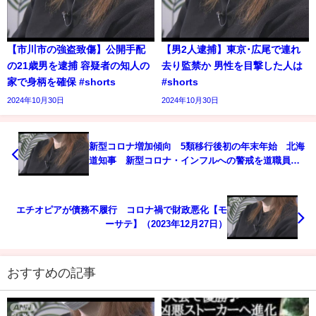
【市川市の強盗致傷】公開手配
【男2人逮捕】東京･広尾で連れ
の21歳男を逮捕 容疑者の知人の
去り監禁か 男性を目撃した人は
家で身柄を確保 #shorts
#shorts
2024年10月30日
2024年10月30日
新型コロナ増加傾向 5類移行後初の年末年始 北海
道知事 新型コロナ・インフルへの警戒を道職員に
指示
エチオピアが債務不履行 コロナ禍で財政悪化【モ
ーサテ】（2023年12月27日）
おすすめの記事