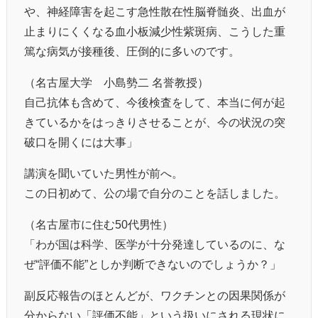
や、神経障害を起こす急性散在性脳脊髄炎、出血が
止まりにくくなる血小板減少性紫斑病、こうした重
篤な病気が接種後、圧倒的に多いのです。
（名古屋大学 小島勢二 名誉教授）
自己抗体も含めて、今後検査をして、本当に何が起
きているかをはっきりさせることが、今の状況の突
破口を開くには大事」
講演を聞いていた男性が前へ。
この日初めて、公の場で自分のことを話しました。
（名古屋市に住む50代男性）
「わが国は科学、医学が十分発達しているのに、な
ぜ“評価不能”としか判断できないのでしょうか？」
副反応報告のほとんどが、ワクチンとの因果関係が
分からない「評価不能」という扱いにされる現状に