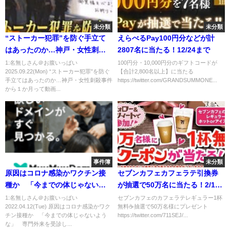
未分類
未分類
“ストーカー犯罪”を防ぐ手立て
えらべるPay100円分などが計
はあったのか…神戸・女性刺殺
2807名に当たる！12/24まで
事件から１か月
1:名無しさん＠お腹いっぱい
100円分・10,000円分のギフトコードが
2025.09.22(Mon) “ストーカー犯罪”を防ぐ
【合計2,800名以上】に当たる
手立てはあったのか…神戸・女性刺殺事件
https://twitter.com/GRANDSUMMONE...
から１か月って動画...
事件簿
未分類
原因はコロナ感染かワクチン接
セブンカフェカフェラテ引換券
種か 「今までの体じゃないよ
が抽選で50万名に当たる！2/14
うな」 専門外来を受診した女
まで
1:名無しさん＠お腹いっぱい
セブンカフェのカフェラテレギュラー1杯
2022.04.12(Tue) 原因はコロナ感染かワク
無料☕抽選で50万名様にプレゼント
性の症状とは (22/04/12 16:49)
チン接種か 「今までの体じゃないよう
https://twitter.com/711SEJ/...
な」 専門外来を受診し...