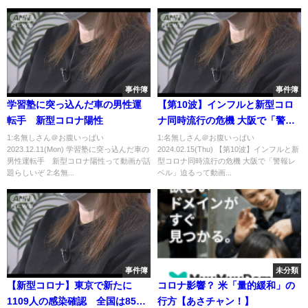
事件簿
事件簿
学習塾に突っ込んだ車の男性運
【第10波】インフルと新型コロ
転手 新型コロナ陽性
ナ同時流行の危機 大阪で「警報
レベル」迫る
1:名無しさん＠お腹いっぱい
1:名無しさん＠お腹いっぱい
2023.12.11(Mon) 学習塾に突っ込んだ車の
2024.02.15(Thu) 【第10波】インフルと新
男性運転手 新型コロナ陽性って動画が話
型コロナ同時流行の危機 大阪で「警報レ
題らしいぞ 2:名無...
ベル」迫るって動画...
事件簿
未分類
【新型コロナ】東京で新たに
コロナ影響？ 米「量的緩和」の
1109人の感染確認 全国は8562
行方【あさチャン！】