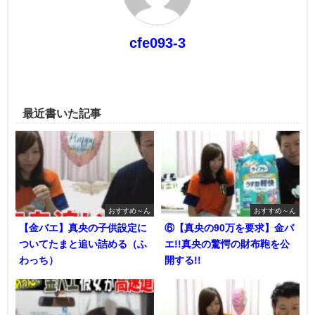
cfe093-3
最近書いた記事
おすすめ～ん
おすすめ～ん
【金バエ】真央の子供設定に
⑥【真央の90万を要求】金バ
ついてたまと追い詰める（ふ
エ!!真央の驚愕の財布鞄を公
わっち）
開する!!