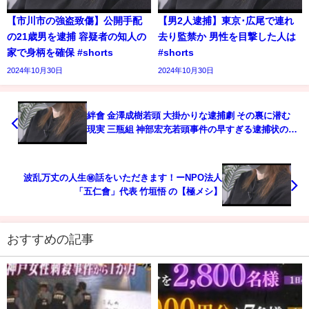
【市川市の強盗致傷】公開手配
【男2人逮捕】東京･広尾で連れ
の21歳男を逮捕 容疑者の知人の
去り監禁か 男性を目撃した人は
家で身柄を確保 #shorts
#shorts
2024年10月30日
2024年10月30日
絆會 金澤成樹若頭 大掛かりな逮捕劇 その裏に潜む
現実 三瓶組 神部宏充若頭事件の早すぎる逮捕状の謎
を解説
波乱万丈の人生㊙話をいただきます！ーNPO法人
「五仁會」代表 竹垣悟 の【極メシ】
おすすめの記事