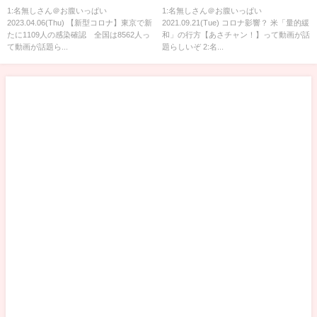
人
1:名無しさん＠お腹いっぱい
1:名無しさん＠お腹いっぱい
2023.04.06(Thu) 【新型コロナ】東京で新
2021.09.21(Tue) コロナ影響？ 米「量的緩
たに1109人の感染確認 全国は8562人っ
和」の行方【あさチャン！】って動画が話
て動画が話題ら...
題らしいぞ 2:名...