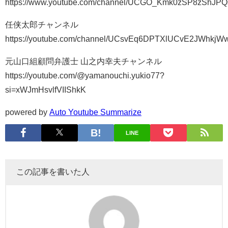
https://www.youtube.com/channel/UCGO_Kmk0zSP8zShJP
任侠太郎チャンネル
https://youtube.com/channel/UCsvEq6DPTXlUCvE2JWhkjW
元山口組顧問弁護士 山之内幸夫チャンネル
https://youtube.com/@yamanouchi.yukio77?
si=xWJmHsvlfVIIShkK
powered by
Auto Youtube Summarize
LINE
この記事を書いた人