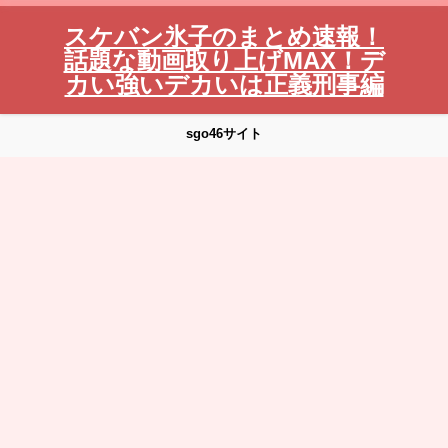
スケバン氷子のまとめ速報！
話題な動画取り上げMAX！デ
カい強いデカいは正義刑事編
sgo46サイト