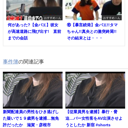
おすすめ～ん
おすすめ～ん
何があった?【金バエ】彼女
⑯【暴言続発】金バエ!!タマ
が高速道路に飛び出す! 直前
ちゃん!!真央との激突終焉!!
までの会話
その結末とは・・・
事件簿
の関連記事
新聞配達員の男性をひき逃げし
【従業員男を逮捕】暴行・脅
た疑いで１９歳男を逮捕…無免
迫…バー女性客をAV出演させよ
許だったか 滋賀・彦根市
うとしたか 新宿 #shorts