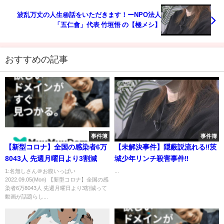
波乱万丈の人生㊙話をいただきます！ーNPO法人
「五仁會」代表 竹垣悟 の【極メシ】
おすすめの記事
事件簿
事件簿
【新型コロナ】全国の感染者6万
【未解決事件】隠蔽説流れる‼茨
8043人 先週月曜日より3割減
城少年リンチ殺害事件‼
1:名無しさん＠お腹いっぱい
...
2022.09.05(Mon) 【新型コロナ】全国の感
染者6万8043人 先週月曜日より3割減って
動画が話題らし...