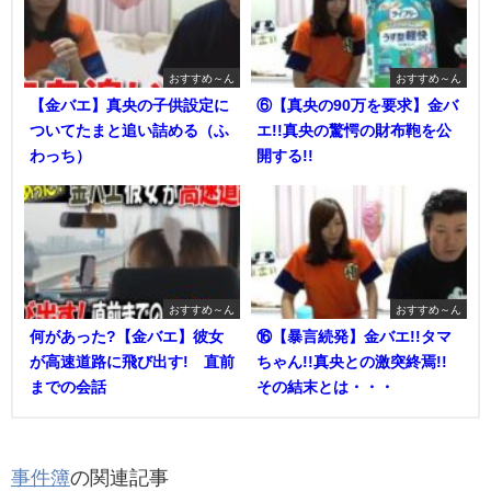
おすすめ～ん
おすすめ～ん
【金バエ】真央の子供設定に
⑥【真央の90万を要求】金バ
ついてたまと追い詰める（ふ
エ!!真央の驚愕の財布鞄を公
わっち）
開する!!
おすすめ～ん
おすすめ～ん
何があった?【金バエ】彼女
⑯【暴言続発】金バエ!!タマ
が高速道路に飛び出す! 直前
ちゃん!!真央との激突終焉!!
までの会話
その結末とは・・・
事件簿
の関連記事