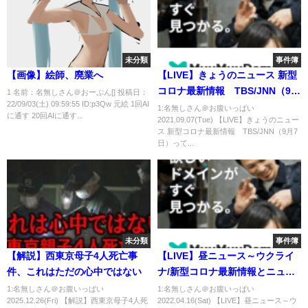
未分類
事件簿
【画像】絵師、廃業へ
【LIVE】きょうのニュース 新型
コロナ最新情報 TBS/JNN（9月
1 名前：名無しさん＠おーぷん[] 投稿日：
22/09/03(土) 09:59:55 ID:p3Qw 元絵 1回AI
7日）
1:名無しさん＠お腹いっぱい
に通す 20回AIに通す...
2021.09.07(Tue) 【LIVE】きょうのニュー
ス 新型コロナ最新情報 TBS/JNN（9月7
日）って...
未分類
事件簿
【解説】西東京母子4人死亡事
【LIVE】昼ニュース～ウクライ
件、これはただの心中ではない
ナ/新型コロナ最新情報とニュー
スまとめ(2022年4月16日)
1:名無しさん＠お腹いっぱい
1:名無しさん＠お腹いっぱい
2025.12.26(Fri) 【解説】西東京母子4人死
2022.04.16(Sat) 【LIVE】昼ニュース～ウ