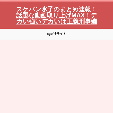
スケバン氷子のまとめ速報！
話題な動画取り上げMAX！デ
カい強いデカいは正義刑事編
sgo46サイト