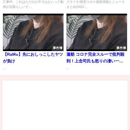
亡事件、これはただの心中ではないって動
クライナ/新型コロナ最新情報とニュース
画が話題らしいぞ ...
まとめ(2022...
事件簿
事件簿
【RaMu】先におしっこしたヤツ
蓮舫 コロナ完全スルーで批判殺
が負け
到！上念司氏も怒りの凄い一
撃！ｗ福島瑞穂VS河野太郎大臣
...
...
が面白い！ｗ最新の面白い国会
中継