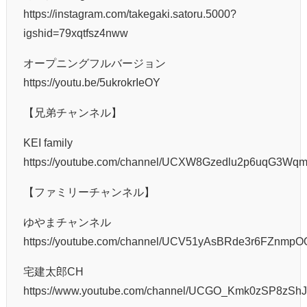
https://instagram.com/takegaki.satoru.5000?
igshid=79xqtfsz4nww
オープニングフルバージョン
https://youtu.be/5ukrokrIeOY
【兄弟チャンネル】
KEI family
https://youtube.com/channel/UCXW8Gzedlu2p6uqG3Wq
【ファミリーチャンネル】
ゆやまチャンネル
https://youtube.com/channel/UCV51yAsBRde3r6FZnmp
宅建太郎CH
https://www.youtube.com/channel/UCGO_Kmk0zSP8zS