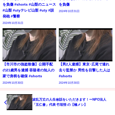
を負傷 #shorts #山梨のニュース
を負傷
#山梨 #utyテレビ山梨 #uty #誤
2024年10月31日
発砲 #警察
2024年10月31日
【市川市の強盗致傷】公開手配
【男2人逮捕】東京･広尾で連れ
の21歳男を逮捕 容疑者の知人の
去り監禁か 男性を目撃した人は
家で身柄を確保 #shorts
#shorts
2024年10月30日
2024年10月30日
波乱万丈の人生㊙話をいただきます！ーNPO法人
「五仁會」代表 竹垣悟 の【極メシ】