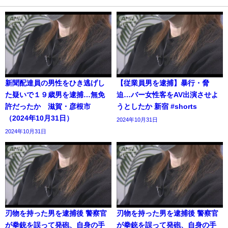
新聞配達員の男性をひき逃げし
【従業員男を逮捕】暴行・脅
た疑いで１９歳男を逮捕…無免
迫…バー女性客をAV出演させよ
許だったか 滋賀・彦根市
うとしたか 新宿 #shorts
（2024年10月31日）
2024年10月31日
2024年10月31日
刃物を持った男を逮捕後 警察官
刃物を持った男を逮捕後 警察官
が拳銃を誤って発砲、自身の手
が拳銃を誤って発砲、自身の手