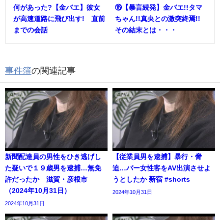
何があった?【金バエ】彼女
⑯【暴言続発】金バエ!!タマ
が高速道路に飛び出す! 直前
ちゃん!!真央との激突終焉!!
までの会話
その結末とは・・・
事件簿
の関連記事
新聞配達員の男性をひき逃げし
【従業員男を逮捕】暴行・脅
た疑いで１９歳男を逮捕…無免
迫…バー女性客をAV出演させよ
許だったか 滋賀・彦根市
うとしたか 新宿 #shorts
（2024年10月31日）
2024年10月31日
2024年10月31日