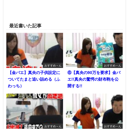
最近書いた記事
おすすめ～ん
おすすめ～ん
【金バエ】真央の子供設定に
⑥【真央の90万を要求】金バ
ついてたまと追い詰める（ふ
エ!!真央の驚愕の財布鞄を公
わっち）
開する!!
おすすめ～ん
おすすめ～ん