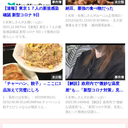
事件簿
未分類
【速報】東京１７人の新規感染
納豆、最強の食べ物だった
確認 新型コロナ 9日
1 名前：名無しさん＠おーぷん[] 投稿日：
22/12/19(月) 13:04:32 ID:WKnz ・五大栄
1:名無しさん＠お腹いっぱい
養素を全て含蓄 ・腸内環境改善...
2021.12.09(Thu) 【速報】東京１７人の新
規感染確認 新型コロナ 9日って動画が話
題らしいぞ 2:名...
未分類
事件簿
「チャーハン、餃子」←ここに1
【解説】政府内で“微妙な温度
品加えて完璧にしろ
差”も…「新型コロナ対策」見直
し進む
1 ：風吹けば名無し ：2022/08/30(火)
1:名無しさん＠お腹いっぱい
20:52:40.80 ID:zbfC9WFwd チャーハンと
2022.09.14(Wed) 【解説】政府内で“微妙
餃子だけじゃなんか物足りん...
な温度差”も…「新型コロナ対策」見直し
進むって動画が話題ら...