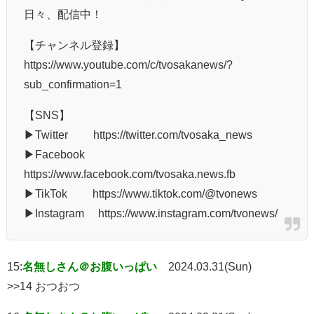
日々、配信中！
【チャンネル登録】
https://www.youtube.com/c/tvosakanews/?
sub_confirmation=1
【SNS】
▶Twitter https://twitter.com/tvosaka_news
▶Facebook
https://www.facebook.com/tvosaka.news.fb
▶TikTok https://www.tiktok.com/@tvonews
▶Instagram https://www.instagram.com/tvonews/
15:
名無しさん＠お腹いっぱい
2024.03.31(Sun)
>>14 おつおつ