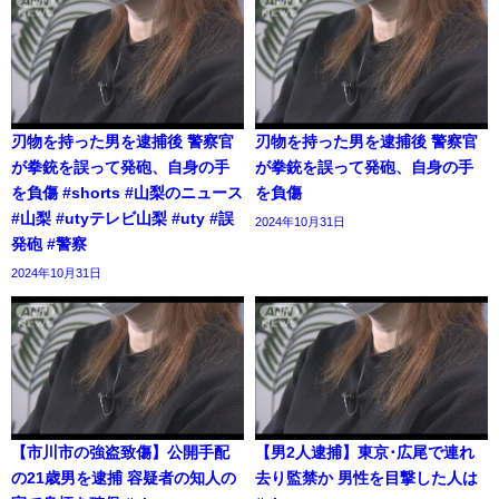
刃物を持った男を逮捕後 警察官
刃物を持った男を逮捕後 警察官
が拳銃を誤って発砲、自身の手
が拳銃を誤って発砲、自身の手
を負傷 #shorts #山梨のニュース
を負傷
#山梨 #utyテレビ山梨 #uty #誤
2024年10月31日
発砲 #警察
2024年10月31日
【市川市の強盗致傷】公開手配
【男2人逮捕】東京･広尾で連れ
の21歳男を逮捕 容疑者の知人の
去り監禁か 男性を目撃した人は