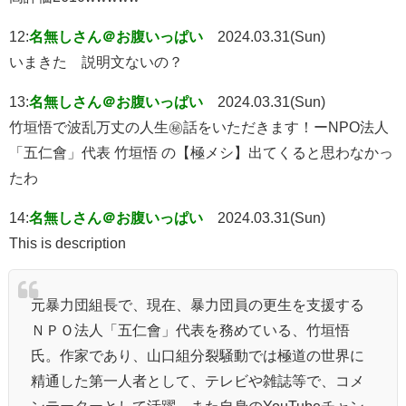
12:
名無しさん＠お腹いっぱい
2024.03.31(Sun)
いまきた 説明文ないの？
13:
名無しさん＠お腹いっぱい
2024.03.31(Sun)
竹垣悟で波乱万丈の人生㊙話をいただきます！ーNPO法人
「五仁會」代表 竹垣悟 の【極メシ】出てくると思わなかっ
たわ
14:
名無しさん＠お腹いっぱい
2024.03.31(Sun)
This is description
元暴力団組長で、現在、暴力団員の更生を支援する
ＮＰＯ法人「五仁會」代表を務めている、竹垣悟
氏。作家であり、山口組分裂騒動では極道の世界に
精通した第一人者として、テレビや雑誌等で、コメ
ンテーターとして活躍。また自身のYouTubeチャン