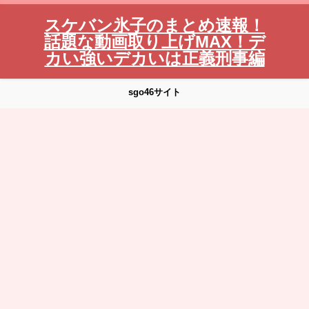
スケバン氷子のまとめ速報！
話題な動画取り上げMAX！デ
カい強いデカいは正義刑事編
sgo46サイト