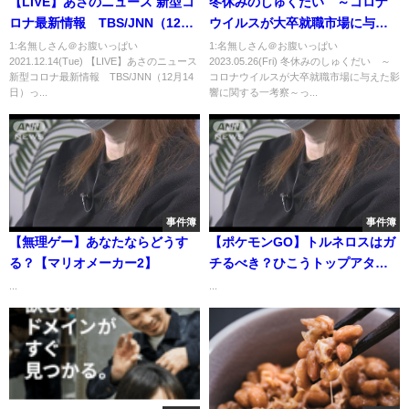
【LIVE】あさのニュース 新型コ
冬休みのしゅくだい ～コロナ
ロナ最新情報 TBS/JNN（12月
ウイルスが大卒就職市場に与え
14日）
た影響に関する一考察～
1:名無しさん＠お腹いっぱい
1:名無しさん＠お腹いっぱい
2021.12.14(Tue) 【LIVE】あさのニュース
2023.05.26(Fri) 冬休みのしゅくだい ～
新型コロナ最新情報 TBS/JNN（12月14
コロナウイルスが大卒就職市場に与えた影
日）っ...
響に関する一考察～っ...
事件簿
事件簿
【無理ゲー】あなたならどうす
【ポケモンGO】トルネロスはガ
る？【マリオメーカー2】
チるべき？ひこうトップアタッ
カーと比較してみたら・・。ズ
...
...
ルッグのリワードを確定する方
法。【フカマル・スポットライ
トアワー】