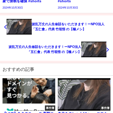
家で身柄を確保 #shorts
#shorts
2024年10月30日
2024年10月30日
波乱万丈の人生㊙話をいただきます！ーNPO法人
「五仁會」代表 竹垣悟 の【極メシ】
波乱万丈の人生㊙話をいただきます！ーNPO法人
「五仁會」代表 竹垣悟 の【極メシ】
おすすめの記事
事件簿
事件簿