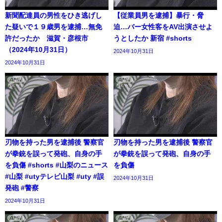
新聞配達員の男性をひき逃げし
【従業員男を逮捕】暴行・脅
た疑いで１９歳男を逮捕…無免
迫…バー女性客をAV出演させよ
許だったか 滋賀・彦根市
うとしたか 新宿 #shorts
（2024年10月31日）
2024年10月31日
2024年10月31日
刃物を持った男を逮捕後 警察官
刃物を持った男を逮捕後 警察官
が拳銃を誤って発砲、自身の手
が拳銃を誤って発砲、自身の手
を負傷 #shorts #山梨のニュース
を負傷
#山梨 #utyテレビ山梨 #uty #誤
2024年10月31日
発砲 #警察
2024年10月31日