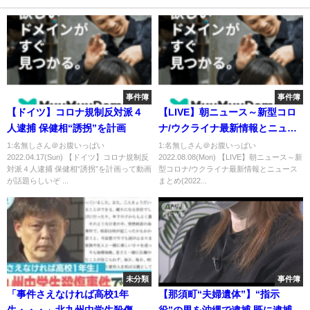
事件簿
事件簿
【ドイツ】コロナ規制反対派４
【LIVE】朝ニュース～新型コロ
人逮捕 保健相“誘拐”を計画
ナ/ウクライナ最新情報とニュー
スまとめ(2022年8月8日) ANN/テ
1:名無しさん＠お腹いっぱい
1:名無しさん＠お腹いっぱい
2022.04.17(Sun) 【ドイツ】コロナ規制反
2022.08.08(Mon) 【LIVE】朝ニュース～新
レ朝
対派４人逮捕 保健相“誘拐”を計画って動画
型コロナ/ウクライナ最新情報とニュース
が話題らしいぞ ...
まとめ(2022...
未分類
事件簿
「事件さえなければ高校1年
【那須町“夫婦遺体”】“指示
生・・・」北九州中学生殺傷事
役”の男を沖縄で逮捕 既に逮捕の