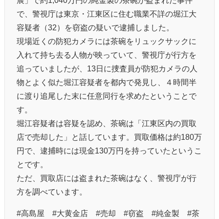
で、警視庁は東京・江東区に住む職業不詳の堀江大
容疑者（32）を窃盗の疑いで逮捕しました。
現場近くの防犯カメラには茶碗をリュックサックに
入れて持ち去る人物が映っていて、警視庁が行方を
追っていましたが、13日に捜査員が防犯カメラの人
物とよく似た堀江容疑者を都内で発見し、４時間半
に渡り追尾した末に任意同行を求めたということで
す。
堀江容疑者は容疑を認め、茶碗は「江東区内の買取
店で売却した」と話しています。買取価格は約180万
円で、逮捕時には現金130万円を持っていたというこ
とです。
ただ、買取店には盗まれた茶碗はなく、警視庁が行
方を調べています。
#高島屋 #大黄金店 #売却 #窃盗 #純金製 #茶