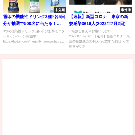
未分類
事件簿
雪印の機能性ドリンク3種×各5日
【速報】新型コロナ 東京の新
分が抽選で500名に当たる！
規感染3616人(2022年7月2日)
10/14まで
3つの機能性ドリンク_各5日分無料モニタ
1:名無しさん＠お腹いっぱい
ーキャンペーン実施中！
2022.07.02(Sat) 【速報】新型コロナ 東
https://twitter.com/megmilk_snow/status...
京の新規感染3616人(2022年7月2日)って
動画が話題...