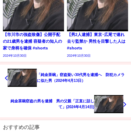
【市川市の強盗致傷】公開手配
【男2人逮捕】東京･広尾で連れ
の21歳男を逮捕 容疑者の知人の
去り監禁か 男性を目撃した人は
家で身柄を確保 #shorts
#shorts
2024年10月30日
2024年10月30日
「純金茶碗」窃盗疑い30代男を逮捕へ 防犯カメラ
に似た男（2024年4月13日）
純金茶碗窃盗の男を逮捕 男の父親「正直に話し
て」(2024年4月14日)
おすすめの記事