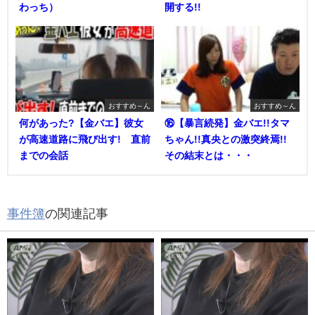
わっち）
開する!!
おすすめ～ん
おすすめ～ん
何があった?【金バエ】彼女
⑯【暴言続発】金バエ!!タマ
が高速道路に飛び出す! 直前
ちゃん!!真央との激突終焉!!
までの会話
その結末とは・・・
事件簿
の関連記事