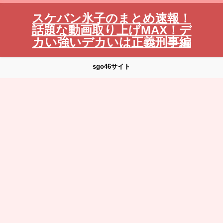
スケバン氷子のまとめ速報！
話題な動画取り上げMAX！デ
カい強いデカいは正義刑事編
sgo46サイト