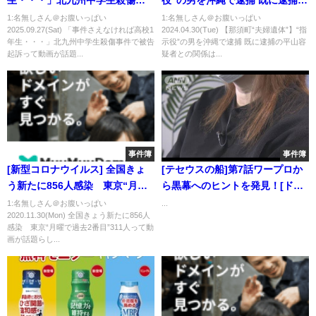
件で被告起訴
平山容疑者との関係は
1:名無しさん＠お腹いっぱい
1:名無しさん＠お腹いっぱい
2025.09.27(Sat) 「事件さえなければ高校1
2024.04.30(Tue) 【那須町“夫婦遺体”】“指
年生・・・」北九州中学生殺傷事件で被告
示役”の男を沖縄で逮捕 既に逮捕の平山容
起訴って動画が話題...
疑者との関係は...
事件簿
事件簿
[新型コロナウイルス] 全国きょ
[テセウスの船]第7話ワープロか
う新たに856人感染 東京“月曜
ら黒幕へのヒントを発見！[ドラ
で過去2番目”311人
マ版考察]
1:名無しさん＠お腹いっぱい
...
2020.11.30(Mon) 全国きょう新たに856人
感染 東京“月曜で過去2番目”311人って動
画が話題らし...