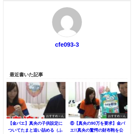
cfe093-3
最近書いた記事
おすすめ～ん
おすすめ～ん
【金バエ】真央の子供設定に
⑥【真央の90万を要求】金バ
ついてたまと追い詰める（ふ
エ!!真央の驚愕の財布鞄を公