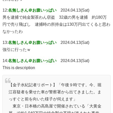
12:
名無しさん＠お腹いっぱい
2024.04.13(Sat)
男を逮捕で純金製茶わん窃盗 32歳の男を逮捕 約180万
円で売り飛ばし 逮捕時の所持金は130万円出てくると思わ
なかったわ
13:
名無しさん＠お腹いっぱい
2024.04.13(Sat)
強引に行ったｗ
14:
名無しさん＠お腹いっぱい
2024.04.13(Sat)
This is description
【金子水紀記者リポート】「午後９時です。今、堀
江容疑者を乗せた車が警察署から出てきました。ま
っすぐと前を向いた様子が伺えます」
東京・日本橋の高島屋で開催されている「大黄金
展」で約1,040万円の純金製の茶碗が盗まれた事件