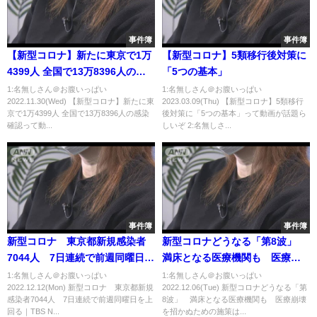
事件簿
事件簿
【新型コロナ】新たに東京で1万
【新型コロナ】5類移行後対策に
4399人 全国で13万8396人の感
「5つの基本」
染確認
1:名無しさん＠お腹いっぱい
1:名無しさん＠お腹いっぱい
2022.11.30(Wed) 【新型コロナ】新たに東
2023.03.09(Thu) 【新型コロナ】5類移行
京で1万4399人 全国で13万8396人の感染
後対策に「5つの基本」って動画が話題ら
確認って動...
しいぞ 2:名無しさ...
事件簿
事件簿
新型コロナ 東京都新規感染者
新型コロナどうなる「第8波」
7044人 7日連続で前週同曜日を
満床となる医療機関も 医療崩
上回る｜TBS NEWS DIG
壊を招かぬための施策は
1:名無しさん＠お腹いっぱい
1:名無しさん＠お腹いっぱい
2022.12.12(Mon) 新型コロナ 東京都新規
2022.12.06(Tue) 新型コロナどうなる「第
感染者7044人 7日連続で前週同曜日を上
8波」 満床となる医療機関も 医療崩壊
回る｜TBS N...
を招かぬための施策は...