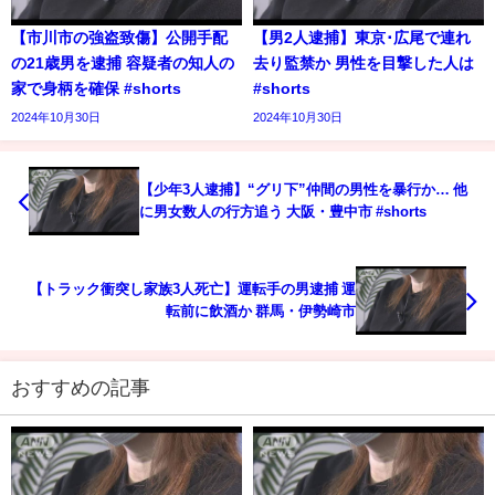
【市川市の強盗致傷】公開手配
【男2人逮捕】東京･広尾で連れ
の21歳男を逮捕 容疑者の知人の
去り監禁か 男性を目撃した人は
家で身柄を確保 #shorts
#shorts
2024年10月30日
2024年10月30日
【少年3人逮捕】“グリ下”仲間の男性を暴行か… 他
に男女数人の行方追う 大阪・豊中市 #shorts
【トラック衝突し家族3人死亡】運転手の男逮捕 運
転前に飲酒か 群馬・伊勢崎市
おすすめの記事