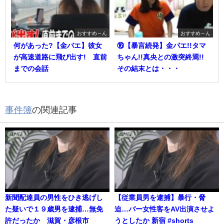
おすすめ～ん
おすすめ～ん
何があった?【金バエ】彼女
⑯【暴言続発】金バエ!!タマ
が高速道路に飛び出す! 直前
ちゃん!!真央との激突終焉!!
までの会話
その結末とは・・・
事件簿
の関連記事
新聞配達員の男性をひき逃げし
【従業員男を逮捕】暴行・脅
た疑いで１９歳男を逮捕…無免
迫…バー女性客をAV出演させよ
許だったか 滋賀・彦根市
うとしたか 新宿 #shorts