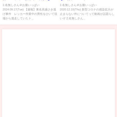
いて現場から逃走していたトラ
1:名無しさん＠お腹いっぱい
1:名無しさん＠お腹いっぱい
2024.09.17(Tue) 【速報】東名高速ひき逃
2020.12.10(Thu) 新型コロナの感染拡大が
ック運転手の男を逮捕 神奈川
げ事件 レッカー作業中の男性をひいて現
止まらない件についてって動画が話題らし
県警｜TBS NEWS DIG
場から逃走していたト...
いぞ 2:名無しさん...