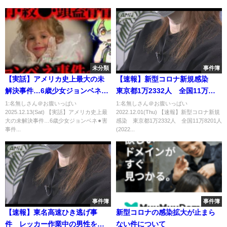
未分類
事件簿
【実話】アメリカ史上最大の未
【速報】新型コロナ新規感染
解決事件…6歳少女ジョンベネ⚫︎
東京都1万2332人 全国11万
害事件の真実【ずんだもん&ゆっ
8201人(2022年12月1日)
1:名無しさん＠お腹いっぱい
1:名無しさん＠お腹いっぱい
2025.12.13(Sat) 【実話】アメリカ史上最
2022.12.01(Thu) 【速報】新型コロナ新規
くり解説】
大の未解決事件…6歳少女ジョンベネ⚫︎害
感染 東京都1万2332人 全国11万8201人
事件...
(2022...
事件簿
事件簿
【速報】東名高速ひき逃げ事
新型コロナの感染拡大が止まら
件 レッカー作業中の男性をひ
ない件について