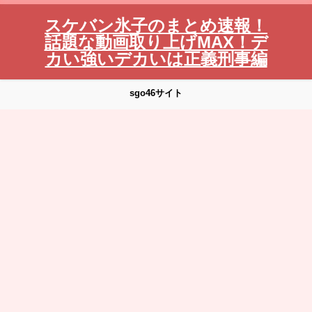
スケバン氷子のまとめ速報！
話題な動画取り上げMAX！デ
カい強いデカいは正義刑事編
sgo46サイト