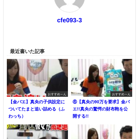
cfe093-3
最近書いた記事
おすすめ～ん
おすすめ～ん
【金バエ】真央の子供設定に
⑥【真央の90万を要求】金バ
ついてたまと追い詰める（ふ
エ!!真央の驚愕の財布鞄を公
わっち）
開する!!