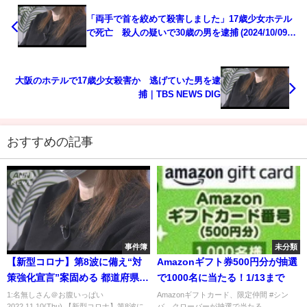
「両手で首を絞めて殺害しました」17歳少女ホテル
で死亡 殺人の疑いで30歳の男を逮捕 (2024/10/09
18:55)
大阪のホテルで17歳少女殺害か 逃げていた男を逮
捕｜TBS NEWS DIG
おすすめの記事
事件簿
未分類
【新型コロナ】第8波に備え“対
Amazonギフト券500円分が抽選
策強化宣言”案固める 都道府県が
で1000名に当たる！1/13まで
外出自粛要請も
1:名無しさん＠お腹いっぱい
Amazonギフトカード、限定仲間 #シン
2022.11.10(Thu) 【新型コロナ】第8波に
バ、クローバーが抽選で当たる