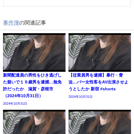
事件簿
の関連記事
新聞配達員の男性をひき逃げし
【従業員男を逮捕】暴行・脅
た疑いで１９歳男を逮捕…無免
迫…バー女性客をAV出演させよ
許だったか 滋賀・彦根市
うとしたか 新宿 #shorts
（2024年10月31日）
2024年10月31日
2024年10月31日