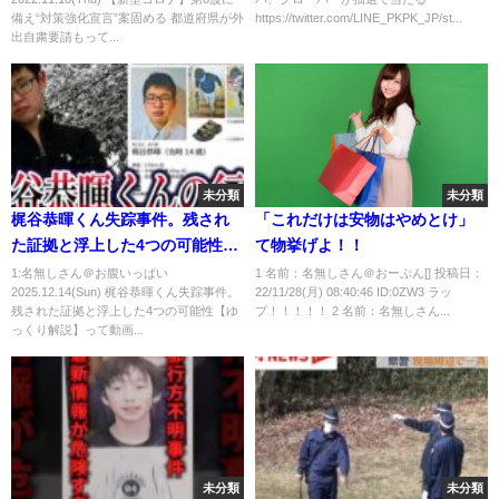
備え“対策強化宣言”案固める 都道府県が外
https://twitter.com/LINE_PKPK_JP/st...
出自粛要請もって...
未分類
未分類
梶谷恭暉くん失踪事件。残され
「これだけは安物はやめとけ」
た証拠と浮上した4つの可能性
て物挙げよ！！
【ゆっくり解説】
1:名無しさん＠お腹いっぱい
1 名前：名無しさん＠おーぷん[] 投稿日：
2025.12.14(Sun) 梶谷恭暉くん失踪事件。
22/11/28(月) 08:40:46 ID:0ZW3 ラッ
残された証拠と浮上した4つの可能性【ゆ
プ！！！！！ 2 名前：名無しさん...
っくり解説】って動画...
未分類
未分類