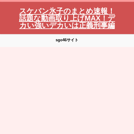
スケバン氷子のまとめ速報！
話題な動画取り上げMAX！デ
カい強いデカいは正義刑事編
sgo46サイト