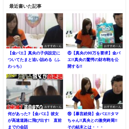
最近書いた記事
おすすめ～ん
おすすめ～ん
【金バエ】真央の子供設定に
⑥【真央の90万を要求】金バ
ついてたまと追い詰める（ふ
エ!!真央の驚愕の財布鞄を公
わっち）
開する!!
おすすめ～ん
おすすめ～ん
何があった?【金バエ】彼女
⑯【暴言続発】金バエ!!タマ
が高速道路に飛び出す! 直前
ちゃん!!真央との激突終焉!!
までの会話
その結末とは・・・