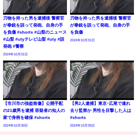
刃物を持った男を逮捕後 警察官
刃物を持った男を逮捕後 警察官
が拳銃を誤って発砲、自身の手
が拳銃を誤って発砲、自身の手
を負傷 #shorts #山梨のニュース
を負傷
#山梨 #utyテレビ山梨 #uty #誤
2024年10月31日
発砲 #警察
2024年10月31日
【市川市の強盗致傷】公開手配
【男2人逮捕】東京･広尾で連れ
の21歳男を逮捕 容疑者の知人の
去り監禁か 男性を目撃した人は
家で身柄を確保 #shorts
#shorts
2024年10月30日
2024年10月30日