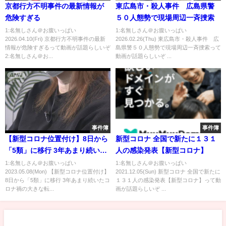
京都行方不明事件の最新情報が
東広島市・殺人事件 広島県警
危険すぎる
５０人態勢で現場周辺一斉捜索
1:名無しさん＠お腹いっぱい
1:名無しさん＠お腹いっぱい
2026.04.10(Fri) 京都行方不明事件の最新
2026.02.26(Thu) 東広島市・殺人事件 広
情報が危険すぎるって動画が話題らしいぞ
島県警５０人態勢で現場周辺一斉捜索って
2:名無しさん＠お...
動画が話題らしいぞ ...
事件簿
事件簿
【新型コロナ位置付け】8日から
新型コロナ 全国で新たに１３１
「5類」に移行 3年あまり続いた
人の感染発表【新型コロナ】
コロナ禍の大きな転換点に
1:名無しさん＠お腹いっぱい
1:名無しさん＠お腹いっぱい
2023.05.08(Mon) 【新型コロナ位置付け】
2021.12.05(Sun) 新型コロナ 全国で新たに
8日から「5類」に移行 3年あまり続いたコ
１３１人の感染発表【新型コロナ】って動
ロナ禍の大きな転...
画が話題らしいぞ ...