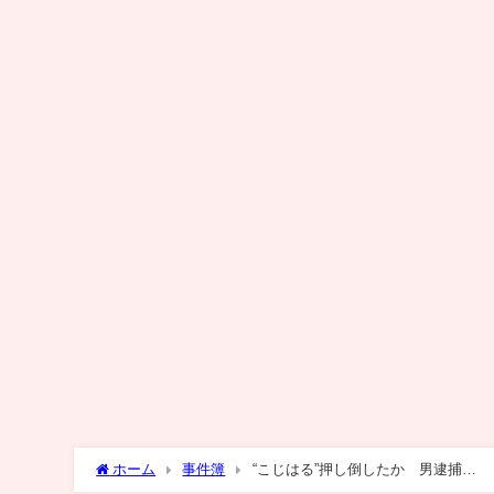
ホーム
事件簿
“こじはる”押し倒したか 男逮捕… 「