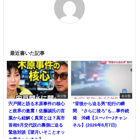
最近書いた記事
未分類
未分類
宍戸開と語る木原事件の核心
“背後から迫る男”犯行の瞬
と政界の激震！佐藤誠氏の言
間 “さらに後ろ”も…事件続
葉から紐解く真実とは？高市
発 沖縄【スーパーJチャン
首相9月交代説の裏側に迫る
ネル】(2026年8月7日)
緊急対談【望月いそことオッ