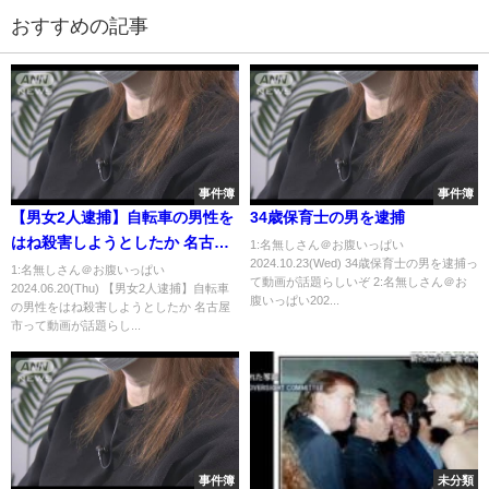
おすすめの記事
事件簿
事件簿
【男女2人逮捕】自転車の男性を
34歳保育士の男を逮捕
はね殺害しようとしたか 名古屋
1:名無しさん＠お腹いっぱい
2024.10.23(Wed) 34歳保育士の男を逮捕っ
市
1:名無しさん＠お腹いっぱい
て動画が話題らしいぞ 2:名無しさん＠お
2024.06.20(Thu) 【男女2人逮捕】自転車
腹いっぱい202...
の男性をはね殺害しようとしたか 名古屋
市って動画が話題らし...
事件簿
未分類