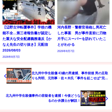
【辺野古沖転覆事件】学校の機
河内長野・警察官発砲し男死亡
能不全…第三者報告書が認定し
した事案 男が事件直前に刃物
た重大な安全配慮義務違反【か
片手にスーパーを訪れていたこ
なえ先生の切り抜き】元配信
とがわかる
2026/08/03
2026年8月7日
2026年8月7日
北九州中学生殺傷 43歳の男逮捕、事件前後 男の足取
りも判明、元刑事・佐々木氏「事件を起こせば“完
了”だったか」【Nスタ解説】｜TBS NEWS DIG
北九州中学生殺傷事件の容疑者を逮捕！今後どうな
るのか弁護士が解説！