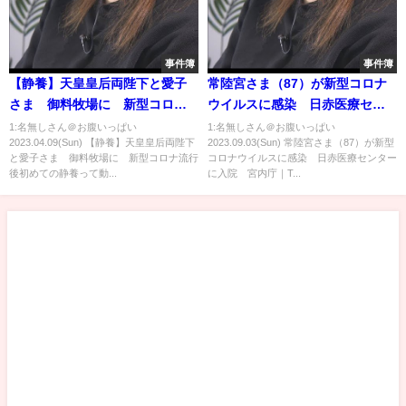
事件簿
事件簿
【静養】天皇皇后両陛下と愛子
常陸宮さま（87）が新型コロナ
さま 御料牧場に 新型コロナ
ウイルスに感染 日赤医療セン
流行後初めての静養
ターに入院 宮内庁｜
1:名無しさん＠お腹いっぱい
1:名無しさん＠お腹いっぱい
2023.04.09(Sun) 【静養】天皇皇后両陛下
2023.09.03(Sun) 常陸宮さま（87）が新型
TBS NEWS DIG
と愛子さま 御料牧場に 新型コロナ流行
コロナウイルスに感染 日赤医療センター
後初めての静養って動...
に入院 宮内庁｜T...