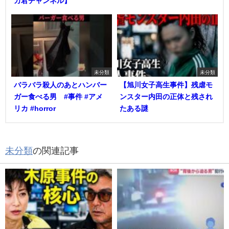
カ君チャンネル】
未分類
未分類
バラバラ殺人のあとハンバー
【旭川女子高生事件】残虐モ
ガー食べる男 #事件 #アメ
ンスター内田の正体と残され
リカ #horror
たある謎
未分類
の関連記事