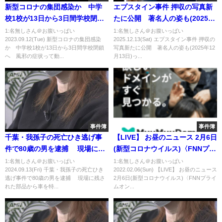
新型コロナの集団感染か 中学
エプスタイン事件 押収の写真新
校1校が13日から3日間学校閉鎖
たに公開 著名人の姿も(2025年
へ 風邪の症状
12月13日)
1:名無しさん＠お腹いっぱい
1:名無しさん＠お腹いっぱい
2023.09.12(Tue) 新型コロナの集団感染
2025.12.13(Sat) エプスタイン事件 押収の
か 中学校1校が13日から3日間学校閉鎖
写真新たに公開 著名人の姿も(2025年12
へ 風邪の症状って動...
月13日)っ...
事件簿
事件簿
千葉・我孫子の死亡ひき逃げ事
【LIVE】 お昼のニュース 2月6日
件で80歳の男を逮捕 現場に残
(新型コロナウイルス)〈FNNプラ
された部品から車を特定(2024年
イムオンライン〉
1:名無しさん＠お腹いっぱい
1:名無しさん＠お腹いっぱい
2024.09.13(Fri) 千葉・我孫子の死亡ひき
2022.02.06(Sun) 【LIVE】 お昼のニュース
9月13日)
逃げ事件で80歳の男を逮捕 現場に残さ
2月6日(新型コロナウイルス)〈FNNプライ
れた部品から車を特...
ムオン...