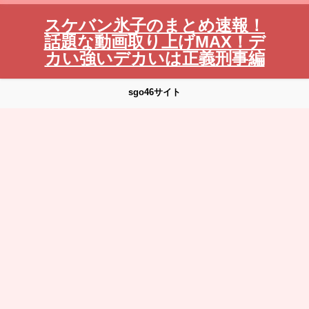
スケバン氷子のまとめ速報！
話題な動画取り上げMAX！デ
カい強いデカいは正義刑事編
sgo46サイト