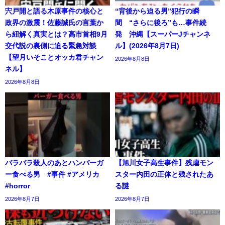
宍戸開と語る木原事件の核心と
“背後から迫る男”犯行の瞬
政界の激震！佐藤誠氏の言葉か
間 “さらに後ろ”も…事件続
ら紐解く真実とは？高市首相9月
発 沖縄【スーパーJチャンネ
交代説の裏側に迫る緊急対談
ル】(2026年8月7日)
【望月いそことオッカ君チャン
2026年8月8日
ネル】
2026年8月8日
バラバラ殺人のあとハンバーガ
【旭川女子高生事件】残虐モン
ー食べる男 #事件 #アメリカ
スター内田の正体と残されたあ
#horror
る謎
2026年8月7日
2026年8月7日