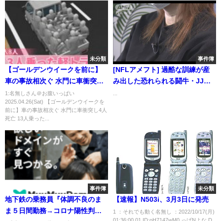
未分類
事件簿
【ゴールデンウイークを前に】
[NFLアメフト] 過酷な訓練が産
車の事故相次ぐ 水門に車衝突し4
み出した恐れられる闘牛・JJワ
人死亡 13人乗った軽トラ横転も
ット
1:名無しさん＠お腹いっぱい
...
2025.04.26(Sat) 【ゴールデンウイークを
前に】車の事故相次ぐ 水門に車衝突し4人
死亡 13人乗った...
事件簿
未分類
地下鉄の乗務員『体調不良のま
【速報】N503i、3月3日に発売
ま５日間勤務→コロナ陽性判
1 ：それでも動く名無し ：2022/10/17(月)
01:36:00.01 ID:oH7147wM0 っぱNよな D