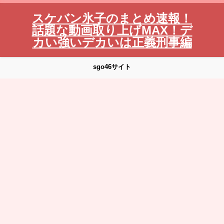
スケバン氷子のまとめ速報！
話題な動画取り上げMAX！デ
カい強いデカいは正義刑事編
sgo46サイト