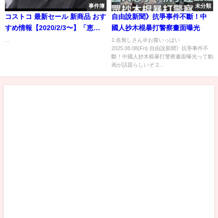
事件簿
未分類
コストコ 最新セール 新商品 おす
自由說新聞》抗爭事件不斷！中
すめ情報【2020/2/3〜】「恵方
國人抄木棍暴打警察畫面曝光
巻」「イチゴにごり酒」「日用
...
1:名無しさん＠お腹いっぱい
2025.08.08(Fri) 自由說新聞》抗爭事件不
品」etc
斷！中國人抄木棍暴打警察畫面曝光って動
画が話題らしいぞ 2...