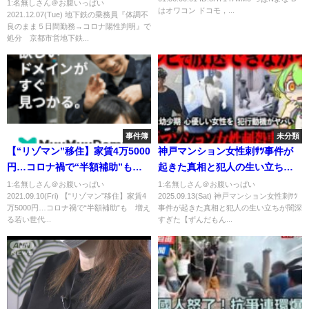
明』で処分 京都市営地下鉄
1:名無しさん＠お腹いっぱい
はオワコン ドコモ，...
2021.12.07(Tue) 地下鉄の乗務員『体調不
(2021年12月7日)
良のまま５日間勤務→コロナ陽性判明』で
処分 京都市営地下鉄...
事件簿
未分類
【“リゾマン”移住】家賃4万5000
神戸マンション女性刺ｻﾂ事件が
円…コロナ禍で“半額補助”も
起きた真相と犯人の生い立ちが
増える若い世代の入居
闇深すぎた【ずんだもん＆ゆっ
1:名無しさん＠お腹いっぱい
1:名無しさん＠お腹いっぱい
2021.09.10(Fri) 【“リゾマン”移住】家賃4
2025.09.13(Sat) 神戸マンション女性刺ｻﾂ
くり解説】
万5000円…コロナ禍で“半額補助”も 増え
事件が起きた真相と犯人の生い立ちが闇深
る若い世代...
すぎた【ずんだもん...