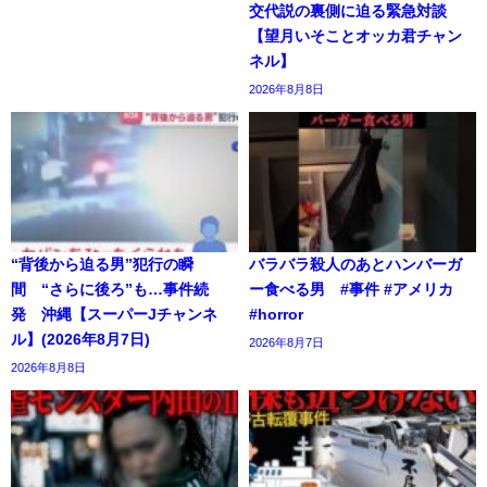
交代説の裏側に迫る緊急対談
【望月いそことオッカ君チャン
ネル】
2026年8月8日
“背後から迫る男”犯行の瞬
バラバラ殺人のあとハンバーガ
間 “さらに後ろ”も…事件続
ー食べる男 #事件 #アメリカ
発 沖縄【スーパーJチャンネ
#horror
ル】(2026年8月7日)
2026年8月7日
2026年8月8日