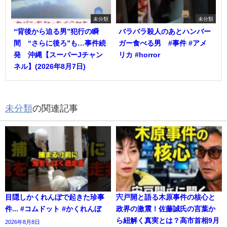
未分類
未分類
“背後から迫る男”犯行の瞬
バラバラ殺人のあとハンバー
間 “さらに後ろ”も…事件続
ガー食べる男 #事件 #アメ
発 沖縄【スーパーJチャン
リカ #horror
ネル】(2026年8月7日)
未分類
の関連記事
目隠しかくれんぼで起きた珍事
宍戸開と語る木原事件の核心と
件... #コムドット #かくれんぼ
政界の激震！佐藤誠氏の言葉か
ら紐解く真実とは？高市首相9月
2026年8月8日