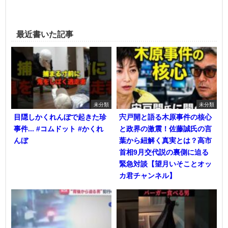
最近書いた記事
未分類
未分類
目隠しかくれんぼで起きた珍
宍戸開と語る木原事件の核心
事件... #コムドット #かくれ
と政界の激震！佐藤誠氏の言
んぼ
葉から紐解く真実とは？高市
首相9月交代説の裏側に迫る
緊急対談【望月いそことオッ
カ君チャンネル】