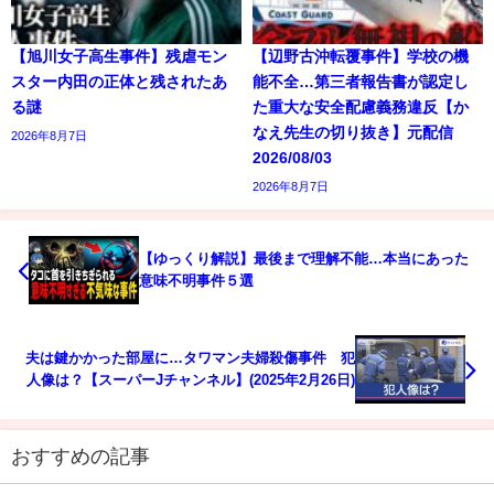
【旭川女子高生事件】残虐モン
【辺野古沖転覆事件】学校の機
スター内田の正体と残されたあ
能不全…第三者報告書が認定し
る謎
た重大な安全配慮義務違反【か
なえ先生の切り抜き】元配信
2026年8月7日
2026/08/03
2026年8月7日
【ゆっくり解説】最後まで理解不能…本当にあった
意味不明事件５選
夫は鍵かかった部屋に…タワマン夫婦殺傷事件 犯
人像は？【スーパーJチャンネル】(2025年2月26日)
おすすめの記事