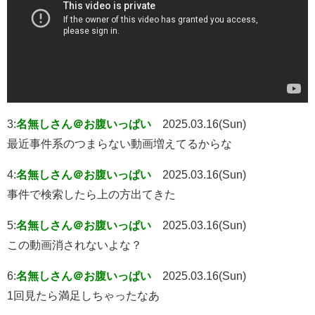
3:
名無しさん＠お腹いっぱい
2025.03.16(Sun)
最近事件系のつまらない動画増えてるからな
4:
名無しさん＠お腹いっぱい
2025.03.16(Sun)
事件で検索したら上の方出てきた
5:
名無しさん＠お腹いっぱい
2025.03.16(Sun)
この動画消されないよな？
6:
名無しさん＠お腹いっぱい
2025.03.16(Sun)
1回見たら満足しちゃったなあ