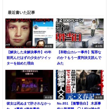
最近書いた記事
未分類
未分類
【解決した未解決事件】45年
【和歌山カレー事件】冤罪な
前死んだはずの少女がツイッ
のか？もう一度判決文読んで
ターを始めた理由
みた
未分類
未分類
彼女は死ぬまで許されなかっ
No.851 【衝撃告白】 木原事
た… #事件 #海外事件
件に新展開 ◯人犯は誰だ⁈