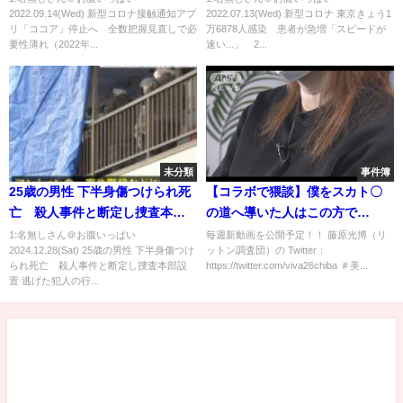
2022.09.14(Wed) 新型コロナ接触通知アプ
2022.07.13(Wed) 新型コロナ 東京きょう1
日）
勢い」
リ「ココア」停止へ 全数把握見直しで必
万6878人感染 患者が急増「スピードが
要性薄れ（2022年...
速い...」 2...
未分類
事件簿
25歳の男性 下半身傷つけられ死
【コラボで猥談】僕をスカト〇
亡 殺人事件と断定し捜査本部
の道へ導いた人はこの方で
設置 逃げた犯人の行方追う 埼
す！！ 鶴岡法斎さん&野崎あん
1:名無しさん＠お腹いっぱい
毎週新動画を公開予定！！ 藤原光博（リ
2024.12.28(Sat) 25歳の男性 下半身傷つけ
ットン調査団）の Twitter：
玉・所沢市｜TBS NEWS DIG
にんさん御夫妻をお招き！！
られ死亡 殺人事件と断定し捜査本部設
https://twitter.com/viva26chiba ＃美...
【藤原光博の体験談】
置 逃げた犯人の行...