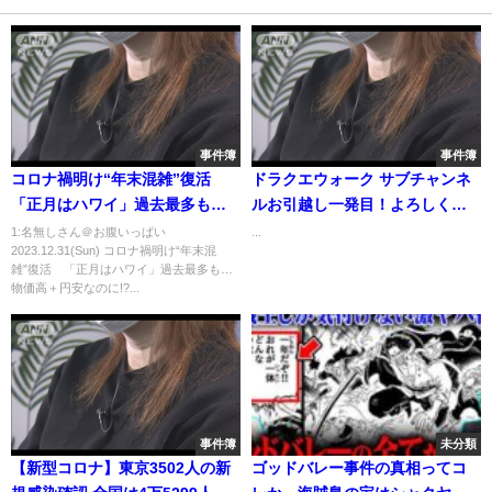
事件簿
事件簿
コロナ禍明け“年末混雑”復活
ドラクエウォーク サブチャンネ
「正月はハワイ」過去最多も…
ルお引越し一発目！よろしくお
物価高＋円安なのに!?【スーパ
願いしますッ！【DQW実況】
1:名無しさん＠お腹いっぱい
...
2023.12.31(Sun) コロナ禍明け“年末混
ーJチャンネル】(2023年12月29
雑”復活 「正月はハワイ」過去最多も…
日)
物価高＋円安なのに!?...
事件簿
未分類
【新型コロナ】東京3502人の新
ゴッドバレー事件の真相ってコ