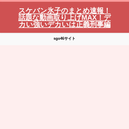
スケバン氷子のまとめ速報！
話題な動画取り上げMAX！デ
カい強いデカいは正義刑事編
sgo46サイト