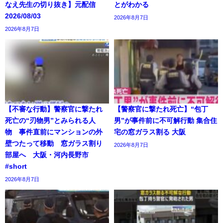
なえ先生の切り抜き】元配信
とがわかる
2026/08/03
2026年8月7日
2026年8月7日
【不審な行動】警察官に撃たれ
【警察官に撃たれ死亡】“包丁
死亡の“刃物男”とみられる人
男”が事件前に不可解行動 集合住
物 事件直前にマンションの外
宅の窓ガラス割る 大阪
壁つたって移動 窓ガラス割り
2026年8月7日
部屋へ 大阪・河内長野市
#short
2026年8月7日