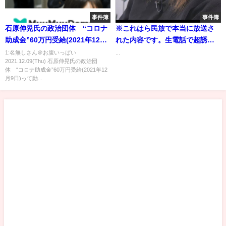
事件簿
事件簿
石原伸晃氏の政治団体 “コロナ
※これはら民放で本当に放送さ
助成金”60万円受給(2021年12月
れた内容です。生電話で超誘導
9日)
尋問に引っかからずに答える最
1:名無しさん＠お腹いっぱい
...
2021.12.09(Thu) 石原伸晃氏の政治団
強の一般人！【上念司 ケン
体 “コロナ助成金”60万円受給(2021年12
ト・ギルバート ミヤネ屋 宮
月9日)って動...
根氏 サンデーモーニング 玉
川徹 モーニングショー】