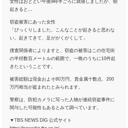
女性はおととい午後9時半ごろに就寝しましたが、朝
起きると…
窃盗被害にあった女性
「びっくりしました。こんなことが起きると思わな
い。起きてきて、足ががくがくして」
捜査関係者によりますと、窃盗の被害はこの住宅街
の半径数百メートルの範囲で、一晩のうちに10件起
きたということです。
被害総額は現金およそ80万円、貴金属十数点、200
万円相当が盗まれたとみられます。
警察は、防犯カメラに写った人物が連続窃盗事件に
関与した可能性もあるとみて調べています。
▼TBS NEWS DIG 公式サイト
https://newsdig.tbs.co.jp/