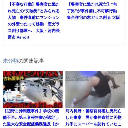
【不審な行動】警察官に撃た
【警察官に撃たれ死亡】“包
れ死亡の“刃物男”とみられる
丁男”が事件前に不可解行動
人物 事件直前にマンション
集合住宅の窓ガラス割る 大阪
の外壁つたって移動 窓ガラ
ス割り部屋へ 大阪・河内長
野市 #short
未分類
の関連記事
【辺野古沖転覆事件】学校の機
河内長野・警察官発砲し男死亡
能不全…第三者報告書が認定し
した事案 男が事件直前に刃物
た重大な安全配慮義務違反【か
片手にスーパーを訪れていたこ