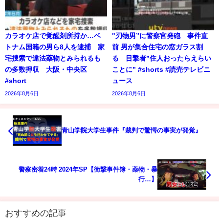
カラオケ店で覚醒剤所持か…ベ
"刃物男”に警察官発砲 事件直
トナム国籍の男ら8人を逮捕 家
前 男が集合住宅の窓ガラス割
宅捜索で違法薬物とみられるも
る 目撃者”住人おったらえらい
の多数押収 大阪・中央区
ことに” #shorts #読売テレビニ
#short
ュース
2026年8月6日
2026年8月6日
青山学院大学生事件『裁判で驚愕の事実が発覚』
警察密着24時 2024年SP【衝撃事件簿・薬物・暴
行…】
おすすめの記事