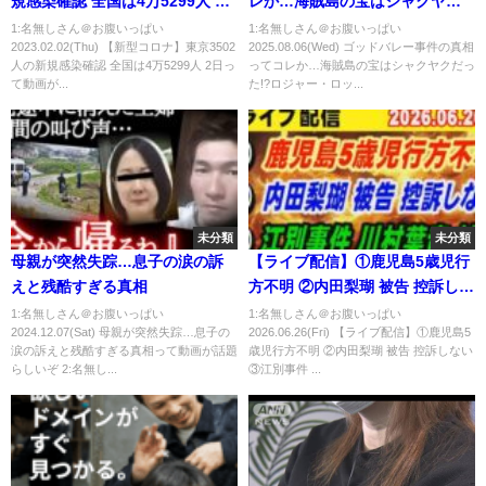
規感染確認 全国は4万5299人 2
レか…海賊島の宝はシャクヤク
日
だった!?ロジャー・ロックス・
1:名無しさん＠お腹いっぱい
1:名無しさん＠お腹いっぱい
2023.02.02(Thu) 【新型コロナ】東京3502
2025.08.06(Wed) ゴッドバレー事件の真相
世界政府が奪り合った正体がヤ
人の新規感染確認 全国は4万5299人 2日っ
ってコレか…海賊島の宝はシャクヤクだっ
バすぎる…※ジャンプ ネタバレ
て動画が...
た!?ロジャー・ロッ...
注意【 ワンピース 最新話 1156
話 】
未分類
未分類
母親が突然失踪…息子の涙の訴
【ライブ配信】①鹿児島5歳児行
えと残酷すぎる真相
方不明 ②内田梨瑚 被告 控訴しな
い ③江別事件 川村葉音 被告【小
1:名無しさん＠お腹いっぱい
1:名無しさん＠お腹いっぱい
2024.12.07(Sat) 母親が突然失踪…息子の
2026.06.26(Fri) 【ライブ配信】①鹿児島5
川泰平の事件考察室】# 2748
涙の訴えと残酷すぎる真相って動画が話題
歳児行方不明 ②内田梨瑚 被告 控訴しない
らしいぞ 2:名無し...
③江別事件 ...