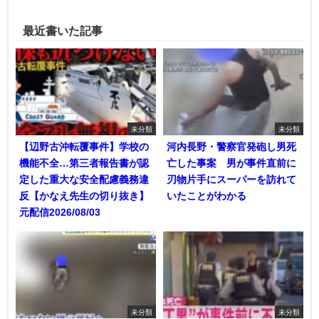
最近書いた記事
未分類
未分類
【辺野古沖転覆事件】学校の
河内長野・警察官発砲し男死
機能不全…第三者報告書が認
亡した事案 男が事件直前に
定した重大な安全配慮義務違
刃物片手にスーパーを訪れて
反【かなえ先生の切り抜き】
いたことがわかる
元配信2026/08/03
未分類
未分類