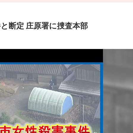
件と断定 庄原署に捜査本部