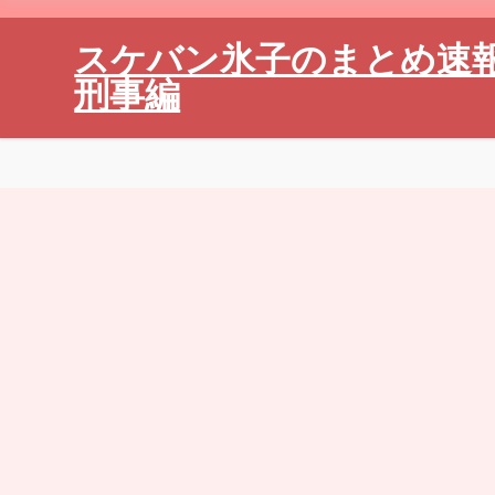
スケバン氷子のまとめ速
刑事編