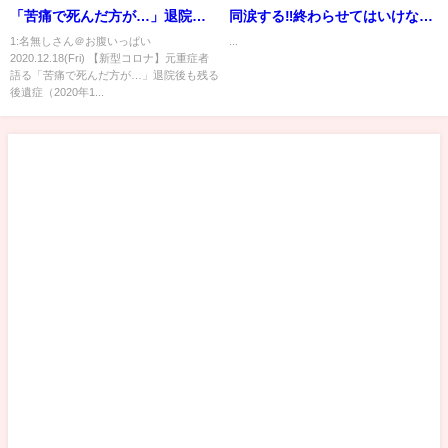
「苦痛で死んだ方が…」退院後
同涙する‼終わらせてはいけな
も残る後遺症（2020年12月18日
い‼札幌信金OL事件
1:名無しさん＠お腹いっぱい
...
2020.12.18(Fri) 【新型コロナ】元重症者
放送「oha!4」より）
語る「苦痛で死んだ方が…」退院後も残る
後遺症（2020年1...