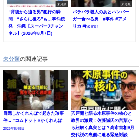
未分類
未分類
“背後から迫る男”犯行の瞬
バラバラ殺人のあとハンバー
間 “さらに後ろ”も…事件続
ガー食べる男 #事件 #アメ
発 沖縄【スーパーJチャン
リカ #horror
ネル】(2026年8月7日)
未分類
の関連記事
目隠しかくれんぼで起きた珍事
宍戸開と語る木原事件の核心と
件... #コムドット #かくれんぼ
政界の激震！佐藤誠氏の言葉か
ら紐解く真実とは？高市首相9月
2026年8月8日
交代説の裏側に迫る緊急対談