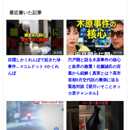
最近書いた記事
未分類
未分類
目隠しかくれんぼで起きた珍
宍戸開と語る木原事件の核心
事件... #コムドット #かくれ
と政界の激震！佐藤誠氏の言
んぼ
葉から紐解く真実とは？高市
首相9月交代説の裏側に迫る
緊急対談【望月いそことオッ
カ君チャンネル】