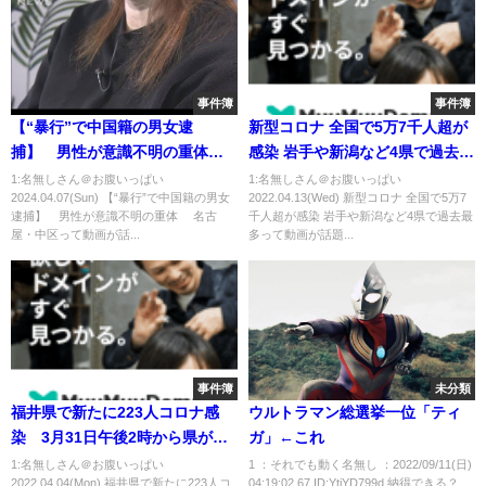
事件簿
事件簿
【“暴行”で中国籍の男女逮
新型コロナ 全国で5万7千人超が
捕】 男性が意識不明の重体
感染 岩手や新潟など4県で過去最
名古屋・中区
多
1:名無しさん＠お腹いっぱい
1:名無しさん＠お腹いっぱい
2024.04.07(Sun) 【“暴行”で中国籍の男女
2022.04.13(Wed) 新型コロナ 全国で5万7
逮捕】 男性が意識不明の重体 名古
千人超が感染 岩手や新潟など4県で過去最
屋・中区って動画が話...
多って動画が話題...
事件簿
未分類
福井県で新たに223人コロナ感
ウルトラマン総選挙一位「ティ
染 3月31日午後2時から県が会
ガ」←これ
見
1:名無しさん＠お腹いっぱい
1 ：それでも動く名無し ：2022/09/11(日)
2022.04.04(Mon) 福井県で新たに223人コ
04:19:02.67 ID:YtjYD799d 納得できる？