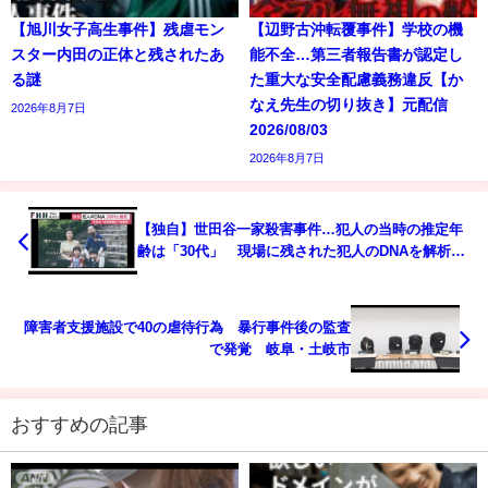
【旭川女子高生事件】残虐モン
【辺野古沖転覆事件】学校の機
スター内田の正体と残されたあ
能不全…第三者報告書が認定し
る謎
た重大な安全配慮義務違反【か
なえ先生の切り抜き】元配信
2026年8月7日
2026/08/03
2026年8月7日
【独自】世田谷一家殺害事件…犯人の当時の推定年
齢は「30代」 現場に残された犯人のDNAを解析し
新たに判明
障害者支援施設で40の虐待行為 暴行事件後の監査
で発覚 岐阜・土岐市
おすすめの記事