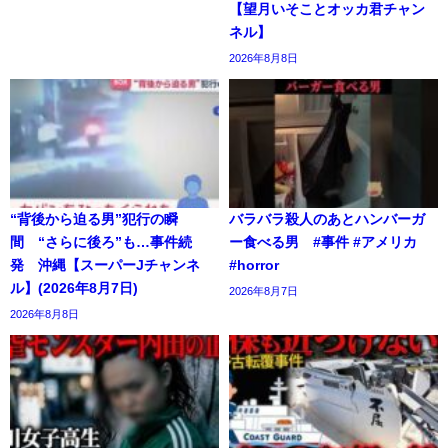
【望月いそことオッカ君チャン
ネル】
2026年8月8日
“背後から迫る男”犯行の瞬
バラバラ殺人のあとハンバーガ
間 “さらに後ろ”も…事件続
ー食べる男 #事件 #アメリカ
発 沖縄【スーパーJチャンネ
#horror
ル】(2026年8月7日)
2026年8月7日
2026年8月8日