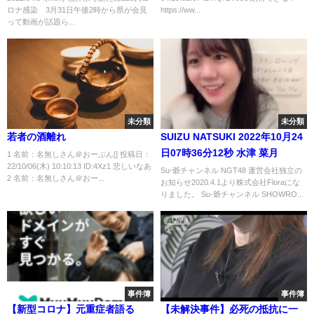
ロナ感染 3月31日午後2時から県が会見
https://ww...
って動画が話題ら...
未分類
未分類
若者の酒離れ
SUIZU NATSUKI 2022年10月24
日07時36分12秒 水津 菜月
1 名前：名無しさん＠おーぷん[] 投稿日：
22/10/06(木) 10:10:13 ID:4Xz1 悲しいなあ
Su-爺チャンネル NGT48 運営会社独立の
2 名前：名無しさん＠おー...
お知らせ2020.4.1より株式会社Floraにな
りました。 Su-爺チャンネル SHOWRO...
事件簿
事件簿
【新型コロナ】元重症者語る
【未解決事件】必死の抵抗に一