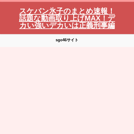
スケバン氷子のまとめ速報！
話題な動画取り上げMAX！デ
カい強いデカいは正義刑事編
sgo46サイト