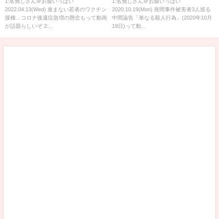
19日)
1:名無しさん＠お腹いっぱい
1:名無しさん＠お腹いっぱい
2022.04.13(Wed) 進まない若者のワクチン
2020.10.19(Mon) 座間事件被害者3人巡る
接種…コロナ後遺症急増の懸念もって動画
中間論告「単なる殺人行為」(2020年10月
が話題らしいぞ 2:...
19日)って動...