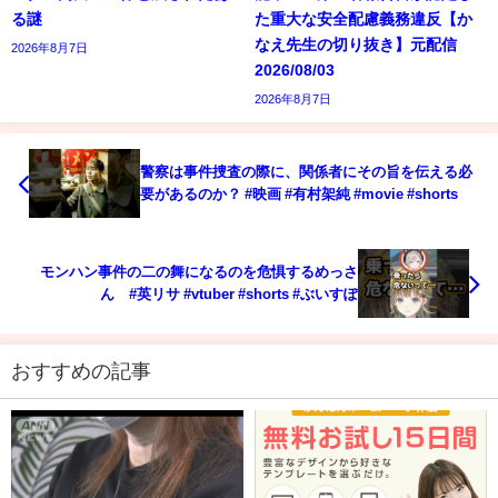
る謎
た重大な安全配慮義務違反【か
なえ先生の切り抜き】元配信
2026年8月7日
2026/08/03
2026年8月7日
警察は事件捜査の際に、関係者にその旨を伝える必
要があるのか？ #映画 #有村架純 #movie #shorts
モンハン事件の二の舞になるのを危惧するめっさ
ん #英リサ #vtuber #shorts #ぶいすぽ
おすすめの記事