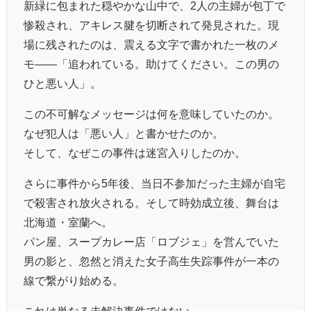
新緑に包まれた穏やかな山中で、2人の主婦が包丁で
惨殺され、アキレス腱を切断されて発見された。現
場に残されたのは、震える文字で書かれた一枚のメ
モ――「追われている。助けてください。この男の
ひと悪い人」。
この不可解なメッセージは何を意味していたのか。
なぜ犯人は「悪い人」と書かせたのか。
そして、なぜこの事件は迷宮入りしたのか。
さらに事件から5年後、当日不参加だった主婦が自宅
で殺害され放火される。そして時効成立後、舞台は
北海道・室蘭へ。
パン屋、スープカレー店「ロブジェ」を営んでいた
男の影と、忽然と消えた女子高生失踪事件が一本の
線で繋がり始める。
これは単なる未解決事件ではない。