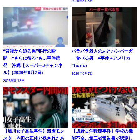
2026年8月8日
“背後から迫る男”犯行の瞬
バラバラ殺人のあとハンバーガ
間 “さらに後ろ”も…事件続
ー食べる男 #事件 #アメリカ
発 沖縄【スーパーJチャンネ
#horror
ル】(2026年8月7日)
2026年8月7日
2026年8月8日
【旭川女子高生事件】残虐モン
【辺野古沖転覆事件】学校の機
スター内田の正体と残されたあ
能不全…第三者報告書が認定し