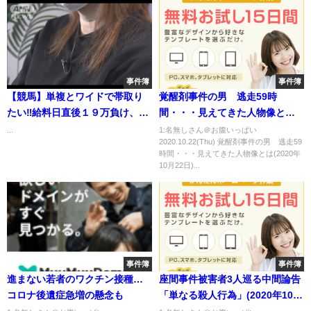
事件簿
事件簿
【競馬】単複とワイドで帯取り
覚醒剤事件の男 逃走59時
たい‼️給料日直後１９万負け、真
間・・・見えてきた人物像とは
の生活費を賭けた闘いが今始ま
(2020年10月22日)
...
1:名無しさん＠お腹いっぱい
2020.10.22(Thu) 覚醒剤事件の男 逃走59
る‼️（第３話）
時間・・・見えてきた人物像とは(2020年
10月22日)...
事件簿
事件簿
進まない若者のワクチン接種…
座間事件被害者3人巡る中間論告
コロナ後遺症急増の懸念も
「単なる殺人行為」(2020年10月