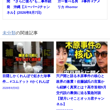
間 “さらに後ろ”も…事件続
ガー食べる男 #事件 #アメ
発 沖縄【スーパーJチャン
リカ #horror
ネル】(2026年8月7日)
未分類
の関連記事
目隠しかくれんぼで起きた珍事
宍戸開と語る木原事件の核心と
件... #コムドット #かくれんぼ
政界の激震！佐藤誠氏の言葉か
ら紐解く真実とは？高市首相9月
2026年8月8日
交代説の裏側に迫る緊急対談
【望月いそことオッカ君チャン
ネル】