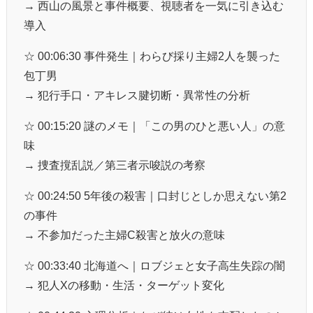
→ 西山の風景と事件概要、視聴者を一気に引き込む
導入
☆ 00:06:30 事件発生｜わらび採り主婦2人を襲った
包丁男
→ 犯行手口・アキレス腱切断・異常性の分析
☆ 00:15:20 謎のメモ｜「この男のひと悪い人」の意
味
→ 捜査撹乱説／第三者示唆説の考察
☆ 00:24:50 5年後の殺害｜口封じとしか思えない第2
の事件
→ 不参加だった主婦C殺害と放火の意味
☆ 00:33:40 北海道へ｜ロブジェと女子高生失踪の闇
→ 犯人Xの移動・生活・ターゲット変化