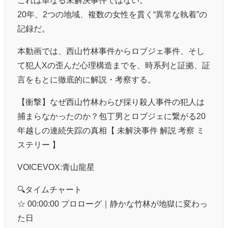
20年、2つの地域、複数の女性を貫く“異常な執着”の
記録だ。
本動画では、西山竹林事件からロブジェ事件、そし
て犯人Xの歪んだ心理構造までを、時系列と証拠、証
言をもとに徹底的に解説・考察する。
【衝撃】なぜ西山竹林わらび採り殺人事件の犯人は
捕まらなかったのか？包丁男とロブジェに繋がる20
年越しの連続失踪の真相【 未解決事件 解説 考察 ミ
ステリー 】
VOICEVOX:青山龍星
🔍タイムチャート
☆ 00:00:00 プロローグ｜静かな竹林が地獄に変わっ
た日