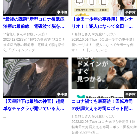
事件簿
事件簿
“最後の課題”新型コロナ後遺症
【金田一少年の事件簿】新シナ
治療の最前線 電磁波で脳を活
リオ！！犯人になって金田一を
性化 「ブレインフォグはなぜ起
倒す！！！【シェリン/にじさん
1:名無しさん＠お腹いっぱい
1:名無しさん＠お腹いっぱい
2023.12.02(Sat) “最後の課題”新型コロナ
2020.10.01(Thu) 【金田一少年の事件簿】
こるのか？」原因に迫る臨床研
じ】
後遺症治療の最前線 電磁波で脳を活性
新シナリオ！！犯人になって金田一を倒
究の現場に密着【news23】｜
化 「ブレインフォグ...
す！！！【シェリン/に...
TBS NEWS DIG
事件簿
事件簿
【天皇陛下は最強の神官】超簡
コロナ禍でも最高益！回転寿司
単なチャクラが開いている人の
の好調支える寿司ロボット開発
見分け方【第7チャクラを感じる
の舞台裏(2022年2月8日)
...
1:名無しさん＠お腹いっぱい
2022.02.08(Tue) コロナ禍でも最高益！回
方法】
転寿司の好調支える寿司ロボット開発の舞
台裏(2022年2月...