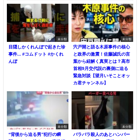
未分類
未分類
目隠しかくれんぼで起きた珍
宍戸開と語る木原事件の核心
事件... #コムドット #かくれ
と政界の激震！佐藤誠氏の言
んぼ
葉から紐解く真実とは？高市
首相9月交代説の裏側に迫る
緊急対談【望月いそことオッ
カ君チャンネル】
未分類
未分類
“背後から迫る男”犯行の瞬
バラバラ殺人のあとハンバー