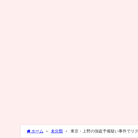
ホーム
未分類
東京・上野の強盗予備疑い事件でリク
TBS NEWS DIG