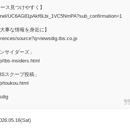
ュース見つけやすく】
annel/UC6AG81pAkf6Lbi_1VC5NmPA?sub_confirmation=1
ス【大事な情報を身近に】
erences/source?q=newsdig.tbs.co.jp
インサイダーズ」
/tbs-insiders.html
BSスクープ投稿」
p/toukou.html
dig
026.05.16(Sat)