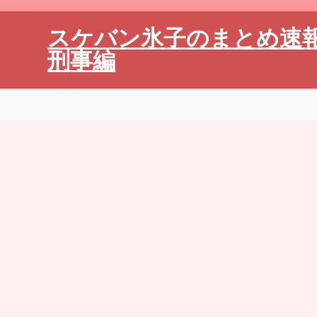
スケバン氷子のまとめ速
刑事編