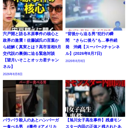
宍戸開と語る木原事件の核心と
“背後から迫る男”犯行の瞬
政界の激震！佐藤誠氏の言葉か
間 “さらに後ろ”も…事件続
ら紐解く真実とは？高市首相9月
発 沖縄【スーパーJチャンネ
交代説の裏側に迫る緊急対談
ル】(2026年8月7日)
【望月いそことオッカ君チャン
2026年8月8日
ネル】
2026年8月8日
バラバラ殺人のあとハンバーガ
【旭川女子高生事件】残虐モン
ー食べる男 #事件 #アメリカ
スター内田の正体と残されたあ