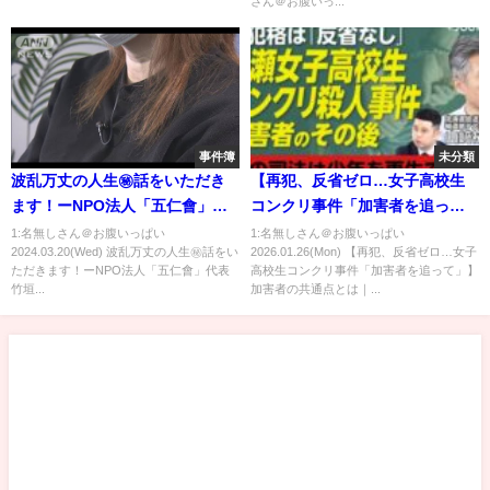
さん＠お腹いっ...
事件簿
未分類
波乱万丈の人生㊙話をいただき
【再犯、反省ゼロ…女子高校生
ます！ーNPO法人「五仁會」代
コンクリ事件「加害者を追っ
表 竹垣悟 の【極メシ】
て」】加害者の共通点とは｜主
1:名無しさん＠お腹いっぱい
1:名無しさん＠お腹いっぱい
2024.03.20(Wed) 波乱万丈の人生㊙話をい
2026.01.26(Mon) 【再犯、反省ゼロ…女子
犯格が築いた疑似家族｜加害者
ただきます！ーNPO法人「五仁會」代表
高校生コンクリ事件「加害者を追って」】
の母は「他人事」｜刑務所と少
竹垣...
加害者の共通点とは｜...
年院「なぜ更生に差が」｜厳罰
化が再犯を防ぐのか【山﨑裕
侍】