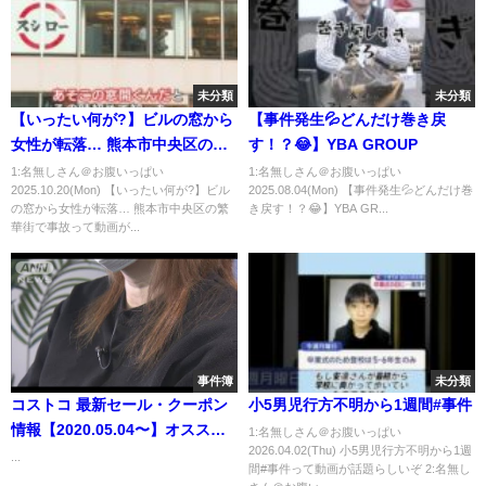
未分類
未分類
【いったい何が?】ビルの窓から
【事件発生💦どんだけ巻き戻
女性が転落… 熊本市中央区の繁
す！？😂】YBA GROUP
華街で事故
1:名無しさん＠お腹いっぱい
1:名無しさん＠お腹いっぱい
2025.10.20(Mon) 【いったい何が?】ビル
2025.08.04(Mon) 【事件発生💦どんだけ巻
の窓から女性が転落… 熊本市中央区の繁
き戻す！？😂】YBA GR...
華街で事故って動画が...
事件簿
未分類
コストコ 最新セール・クーポン
小5男児行方不明から1週間#事件
情報【2020.05.04〜】オススメ
1:名無しさん＠お腹いっぱい
2026.04.02(Thu) 小5男児行方不明から1週
商品多数
...
間#事件って動画が話題らしいぞ 2:名無し