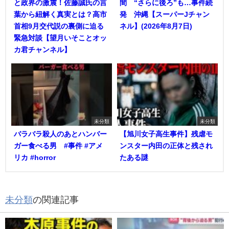
と政界の激震！佐藤誠氏の言
間 “さらに後ろ”も…事件続
葉から紐解く真実とは？高市
発 沖縄【スーパーJチャン
首相9月交代説の裏側に迫る
ネル】(2026年8月7日)
緊急対談【望月いそことオッ
カ君チャンネル】
未分類
未分類
バラバラ殺人のあとハンバー
【旭川女子高生事件】残虐モ
ガー食べる男 #事件 #アメ
ンスター内田の正体と残され
リカ #horror
たある謎
未分類
の関連記事