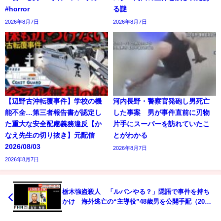
#horror
る謎
2026年8月7日
2026年8月7日
【辺野古沖転覆事件】学校の機
河内長野・警察官発砲し男死亡
能不全…第三者報告書が認定し
した事案 男が事件直前に刃物
た重大な安全配慮義務違反【か
片手にスーパーを訪れていたこ
なえ先生の切り抜き】元配信
とがわかる
2026/08/03
2026年8月7日
2026年8月7日
栃木強盗殺人 「ルパンやる？」隠語で事件を持ち
かけ 海外逃亡の“主導役”48歳男を公開手配（2026
年05月29日）