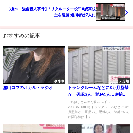
【栃木・強盗殺人事件】“リクルーター役”18歳高校
生を逮捕 逮捕者は7人に
おすすめの記事
事件簿
未分類
嘉山コマのオカルトラジオ
トランクルームなどに3カ月監禁
か 否認5人、黙秘1人…逮捕の7
...
人に関係性は【スーパーJチャン
1:名無しさん＠お腹いっぱい
2025.07.18(Fri) トランクルームなどに3カ
ネル】(2025年7月17日)
月監禁か 否認5人、黙秘1人…逮捕の7人
に関係性は【スー...