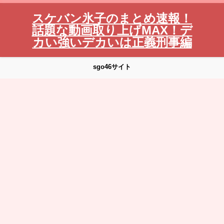
スケバン氷子のまとめ速報！
話題な動画取り上げMAX！デ
カい強いデカいは正義刑事編
sgo46サイト