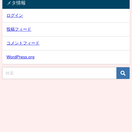
メタ情報
ログイン
投稿フィード
コメントフィード
WordPress.org
スケバン氷子のまとめ速報！話題な動画取り上げMAX！デカい強いデカいは