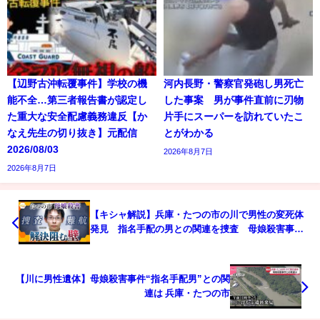
【辺野古沖転覆事件】学校の機
河内長野・警察官発砲し男死亡
能不全…第三者報告書が認定し
した事案 男が事件直前に刃物
た重大な安全配慮義務違反【か
片手にスーパーを訪れていたこ
なえ先生の切り抜き】元配信
とがわかる
2026/08/03
2026年8月7日
2026年8月7日
【キシャ解説】兵庫・たつの市の川で男性の変死体
発見 指名手配の男との関連を捜査 母娘殺害事件
公開手配から10日【かんさい情報ネット ten.】
【川に男性遺体】母娘殺害事件“指名手配男”との関
連は 兵庫・たつの市