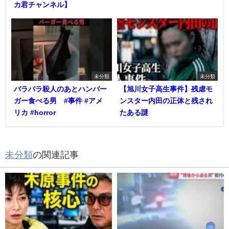
カ君チャンネル】
未分類
未分類
バラバラ殺人のあとハンバー
【旭川女子高生事件】残虐モ
ガー食べる男 #事件 #アメ
ンスター内田の正体と残され
リカ #horror
たある謎
未分類
の関連記事