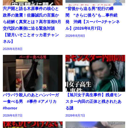
宍戸開と語る木原事件の核心と
“背後から迫る男”犯行の瞬
政界の激震！佐藤誠氏の言葉か
間 “さらに後ろ”も…事件続
ら紐解く真実とは？高市首相9月
発 沖縄【スーパーJチャンネ
交代説の裏側に迫る緊急対談
ル】(2026年8月7日)
【望月いそことオッカ君チャン
2026年8月8日
ネル】
2026年8月8日
バラバラ殺人のあとハンバーガ
【旭川女子高生事件】残虐モン
ー食べる男 #事件 #アメリカ
スター内田の正体と残されたあ
#horror
る謎
2026年8月7日
2026年8月7日