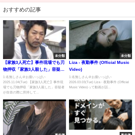
おすすめの記事
未分類
未分類
【家族3人死亡】事件現場でも刃
Liza - 夜勤事件 (Official Music
物押収「家族3人殺した」容疑者
Video)
が自首の際に所持していた“血の
1:名無しさん＠お腹いっぱい
1:名無しさん＠お腹いっぱい
2025.11.04(Tue) 【家族3人死亡】事件現
2026.03.03(Tue) Liza - 夜勤事件 (Official
付いた刃物”とは別の物→警察が
場でも刃物押収「家族3人殺した」容疑者
Music Video)って動画が話...
事件との関連や動機など調べる
が自首の際に所持して...
〈北海道札幌市〉