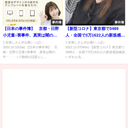
事件簿
事件簿
【日本の事件簿】 京都・日野
【新型コロナ】東京都で3489
小児童○害事件、真実は闇の
人・全国で3万1622人の新規感染
中・・・
確認 いずれも先週月曜日より増
1:名無しさん＠お腹いっぱい
1:名無しさん＠お腹いっぱい
2020.10.10(Sat) 【日本の事件簿】 京
2022.11.07(Mon) 【新型コロナ】東京都で
加 7日
都・日野小児童○害事件、真実は闇の
3489人・全国で3万1622人の新規感染確認
中・・・って動画が話題らし...
いずれも先...