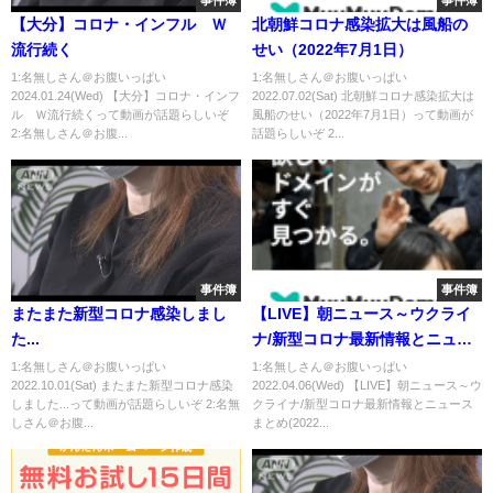
事件簿
事件簿
【大分】コロナ・インフル Ｗ
北朝鮮コロナ感染拡大は風船の
流行続く
せい（2022年7月1日）
1:名無しさん＠お腹いっぱい
1:名無しさん＠お腹いっぱい
2024.01.24(Wed) 【大分】コロナ・インフ
2022.07.02(Sat) 北朝鮮コロナ感染拡大は
ル Ｗ流行続くって動画が話題らしいぞ
風船のせい（2022年7月1日）って動画が
2:名無しさん＠お腹...
話題らしいぞ 2...
事件簿
事件簿
またまた新型コロナ感染しまし
【LIVE】朝ニュース～ウクライ
た...
ナ/新型コロナ最新情報とニュー
スまとめ(2022年4月6日)
1:名無しさん＠お腹いっぱい
1:名無しさん＠お腹いっぱい
2022.10.01(Sat) またまた新型コロナ感染
2022.04.06(Wed) 【LIVE】朝ニュース～ウ
しました...って動画が話題らしいぞ 2:名無
クライナ/新型コロナ最新情報とニュース
しさん＠お腹...
まとめ(2022...