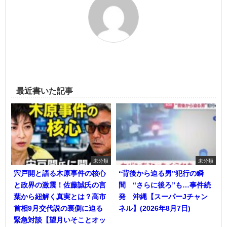
最近書いた記事
未分類
未分類
宍戸開と語る木原事件の核心
“背後から迫る男”犯行の瞬
と政界の激震！佐藤誠氏の言
間 “さらに後ろ”も…事件続
葉から紐解く真実とは？高市
発 沖縄【スーパーJチャン
首相9月交代説の裏側に迫る
ネル】(2026年8月7日)
緊急対談【望月いそことオッ